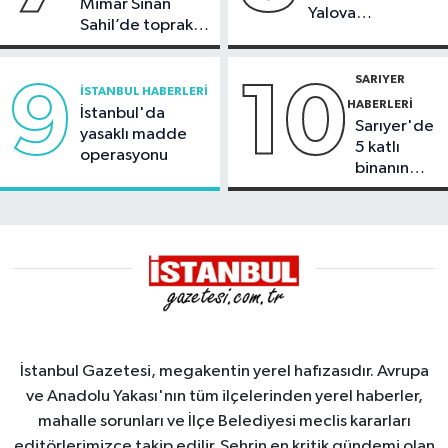
Mimar Sinan
Yalova
Sahil’de toprak
Demirleme
kayması
Sahası'na alındı
SARIYER
9
10
İSTANBUL HABERLERI
HABERLERI
İstanbul'da
Sarıyer'de
yasaklı madde
5 katlı
operasyonu
binanın
çatısında
yangın
İstanbul Gazetesi, megakentin yerel hafızasıdır. Avrupa
ve Anadolu Yakası'nın tüm ilçelerinden yerel haberler,
mahalle sorunları ve İlçe Belediyesi meclis kararları
editörlerimizce takip edilir. Şehrin en kritik gündemi olan