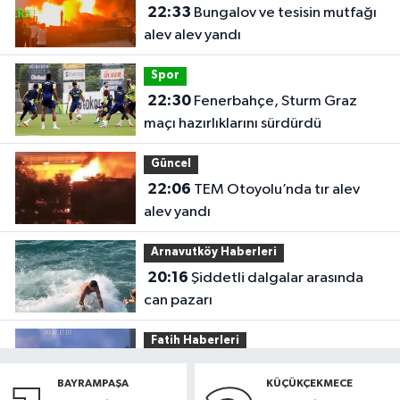
22:33
Bungalov ve tesisin mutfağı
alev alev yandı
Spor
22:30
Fenerbahçe, Sturm Graz
maçı hazırlıklarını sürdürdü
Güncel
22:06
TEM Otoyolu’nda tır alev
alev yandı
Arnavutköy Haberleri
20:16
Şiddetli dalgalar arasında
can pazarı
Fatih Haberleri
19:52
Fatih'te polise bıçakla saldırı
BAYRAMPAŞA
KÜÇÜKÇEKMECE
kamerada