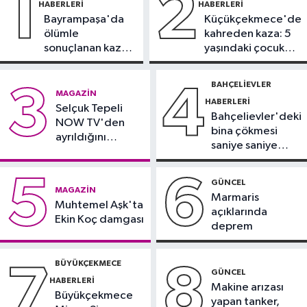
1
2
HABERLERI
HABERLERI
Bayrampaşa'da
Küçükçekmece'de
Güncel
ölümle
kahreden kaza: 5
17:58
Edirne'de anız yangını
sonuçlanan kaza:
yaşındaki çocuk
ormana sıçradı
Sürücü
yoğun bakımda
gözaltında
BAHÇELIEVLER
3
4
Güncel
MAGAZIN
HABERLERI
17:46
Selçuk Tepeli
Kahramanmaraş'ta çıkan
Bahçelievler'deki
NOW TV'den
orman yangını söndürüldü
bina çökmesi
ayrıldığını
saniye saniye
duyurdu
Güngören Haberleri
görüntülendi
17:23
Güngören’de 5 katlı binanın
5
6
GÜNCEL
MAGAZIN
balkonu yıkıldı
Marmaris
Muhtemel Aşk'ta
açıklarında
Ekin Koç damgası
deprem
BÜYÜKÇEKMECE
7
8
GÜNCEL
HABERLERI
Makine arızası
Büyükçekmece
yapan tanker,