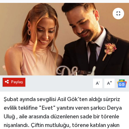
BİLİM VE TEKNOLOJİ
OTOMOBİL
KURUMSAL
Paylaş
-
+
A
A
Şubat ayında sevgilisi Asil Gök'ten aldığı sürpriz
evlilik teklifine "Evet" yanıtını veren şarkıcı Derya
Uluğ , aile arasında düzenlenen sade bir törenle
nişanlandı. Çiftin mutluluğu, törene katılan yakın