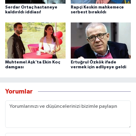
Serdar Ortaç hastaneye
Rapçi Keskin mahkemece
kaldırıldı iddiası!
serbest bırakıldı
Muhtemel Aşk'ta Ekin Koç
Ertuğrul Özkök ifade
damgası
vermek için adliyeye geldi
Yorumlar