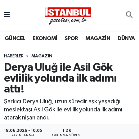
GÜNCEL
Nöbetçi Eczaneler
GÜNCEL
EKONOMİ
SPOR
MAGAZİN
DÜNYA
EKONOMİ
Hava Durumu
İSTANBUL
Trafik Durumu
HABERLER
MAGAZIN
Derya Uluğ ile Asil Gök
DÜNYA
Süper Lig Puan Durumu ve Fikstür
evlilik yolunda ilk adımı
attı!
SPOR
Tüm Manşetler
Şarkıcı Derya Uluğ, uzun süredir aşk yaşadığı
MAGAZİN
Son Dakika Haberleri
meslektaşı Asil Gök ile evlilik yolunda ilk adımı
atarak nişanlandı.
KÜLTÜR SANAT
Haber Arşivi
18.06.2026 - 10:05
1 DK
SAĞLIK
YAYINLANMA
OKUNMA SÜRESI