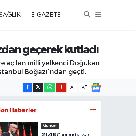
SAĞLIK
E-GAZETE
zdan geçerek kutladı
e açılan milli yelkenci Doğukan
stanbul Boğazı'ndan geçti.
-
+
A
A
Son Haberler
Güncel
21:48
Cumhurbaşkanı