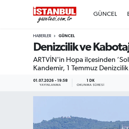
GÜNCEL
GÜNCEL
Nöbetçi Eczaneler
HABERLER
GÜNCEL
EKONOMİ
Hava Durumu
Denizcilik ve Kabota
İSTANBUL
Trafik Durumu
ARTVİN'in Hopa ilçesinden ‘Sol
DÜNYA
Süper Lig Puan Durumu ve Fikstür
Kandemir, 1 Temmuz Denizcilik
SPOR
Tüm Manşetler
01.07.2026 - 19:58
1 DK
YAYINLANMA
OKUNMA SÜRESI
MAGAZİN
Son Dakika Haberleri
KÜLTÜR SANAT
Haber Arşivi
SAĞLIK