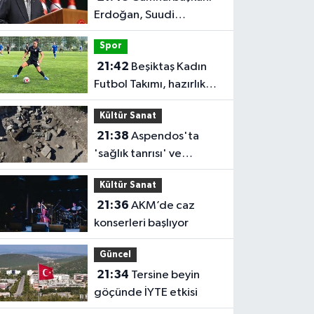
Erdoğan, Suudi
Arabistan'ı ziyaret
Spor
edecek
21:42
Beşiktaş Kadın
Futbol Takımı, hazırlık
maçında FOMGET'i 3-1
Kültür Sanat
mağlup etti
21:38
Aspendos'ta
'sağlık tanrısı' ve
oğlunun heykeli bulundu
Kültür Sanat
21:36
AKM’de caz
konserleri başlıyor
Güncel
21:34
Tersine beyin
göçünde İYTE etkisi