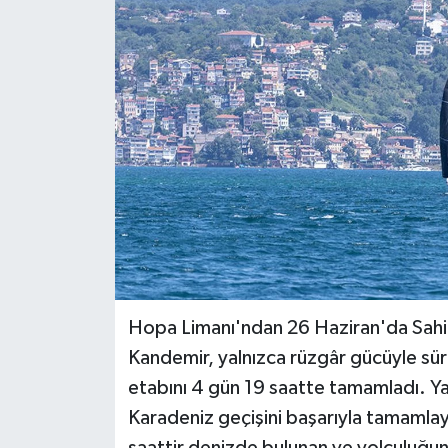
BİLİM VE TEKNOLOJİ
OTOMOBİL
KURUMSAL
Hopa Limanı'ndan 26 Haziran'da Sahil 
Kandemir, yalnızca rüzgâr gücüyle s
etabını 4 gün 19 saatte tamamladı. Yak
Karadeniz geçişini başarıyla tamamlaya