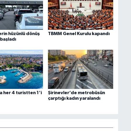
erin hüzünlü dönüş
TBMM Genel Kurulu kapandı
 başladı
 her 4 turistten 1'i
Şirinevler’de metrobüsün
çarptığı kadın yaralandı