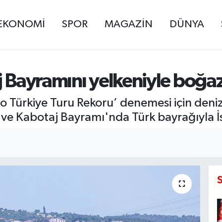
EKONOMİ
SPOR
MAGAZİN
DÜNYA
j Bayramını yelkeniyle boğa
o Türkiye Turu Rekoru’ denemesi için deniz
 ve Kabotaj Bayramı'nda Türk bayrağıyla İ