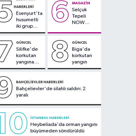
5
6
çevresinde
teslim
MAGAZIN
Salah yaklaşık 30 bin
HABERLERI
bazı yollar
alındı
Selçuk
taraftar önünde imza
Esenyurt'ta
kapatılacak
Tepeli
attı
husumetli
NOW
iki grup
TV'den
arasında
ayrıldığını
silahlı
7
8
duyurdu
GÜNCEL
GÜNCEL
kavga
Silifke'de
Biga'da
korkutan
korkutan
yangına
yangın
havadan ve
karadan
9
müdahale
BAHÇELIEVLER HABERLERI
Bahçelievler'de silahlı saldırı: 2
yaralı
10
İSTANBUL HABERLERI
Heybeliada'da orman yangını
büyümeden söndürüldü