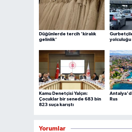
Düğünlerde tercih 'kiralık
Gurbetçil
gelinlik'
yolculuğu
Kamu Denetçisi Yalçın:
Antalya'da
Çocuklar bir senede 683 bin
Rus
823 suça karıştı
Yorumlar