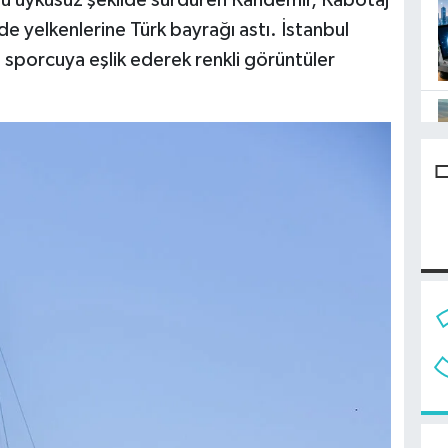
nu uykusuz şekilde sürdüren Kandemir, Kabotaj
 yelkenlerine Türk bayrağı astı. İstanbul
 sporcuya eşlik ederek renkli görüntüler