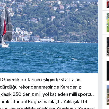
Güvenlik botlarının eşliğinde start alan
ürdürdüğü rekor denemesinde Karadeniz
laşık 650 deniz mili yol kat eden milli sporcu,
rak İstanbul Boğazı'na ulaştı. Yaklaşık 114