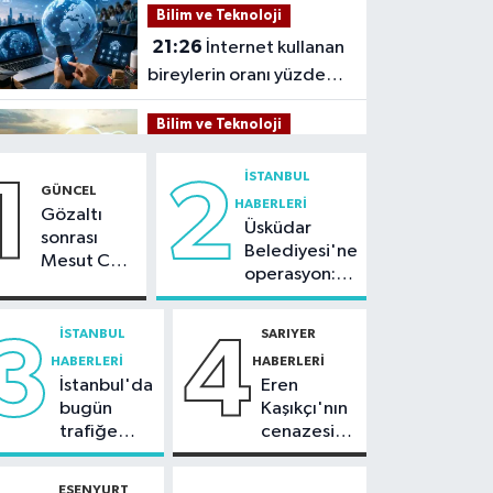
Bilim ve Teknoloji
21:26
İnternet kullanan
bireylerin oranı yüzde
92,3 oldu
Bilim ve Teknoloji
21:23
5G abone sayısı
İSTANBUL
1
2
4 ayda 44,5 milyona
GÜNCEL
HABERLERI
ulaştı
Gözaltı
Üsküdar
Kültür Sanat
sonrası
Belediyesi'ne
Mesut Can
21:21
Esenler
operasyon:
Tomay'dan
Belediyesi vatandaşları
Sinem
ilk açıklama
yazlık sinemada
Dedetaş'a
İSTANBUL
SARIYER
3
4
Sağlık
tutuklama
buluşturuyor
HABERLERI
HABERLERI
talebi
21:17
"Karaciğerim
İstanbul'da
Eren
yağlı" demeyin,
bugün
Kaşıkçı'nın
önlemini alın
trafiğe
cenazesi
Spor
dikkat:
ailesi
Rams Park
tarafından
21:10
Trabzonspor'da
ESENYURT