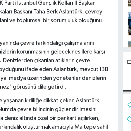
arti İstanbul Gençlik Kolları İl Başkan
ikaları Başkanı Taha Berk Aslantürk, çevreyi
cdani ve toplumsal bir sorumluluk olduğunu
yanında çevre farkındalığı çalışmalarını
izlerin korunmasının gelecek nesillere karşı
 Denizlerden çıkarılan atıkların çevre
koyduğunu ifade eden Aslantürk, mevcut İBB
osyal medya üzerinden yönetenler denizlerin
ez" görüşünü dile getirdi.
 yaşanan kirliliğe dikkat çeken Aslantürk,
oplumda çevre bilincinin güçlendirilmesini
a deniz altında özel bir pankart açılırken,
 farkındalık oluşturmak amacıyla Maltepe sahil