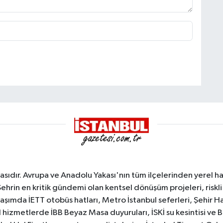
sıdır. Avrupa ve Anadolu Yakası'nın tüm ilçelerinden yerel hab
Şehrin en kritik gündemi olan kentsel dönüşüm projeleri, riskli 
aşımda İETT otobüs hatları, Metro İstanbul seferleri, Şehir Hat
 hizmetlerde İBB Beyaz Masa duyuruları, İSKİ su kesintisi ve 