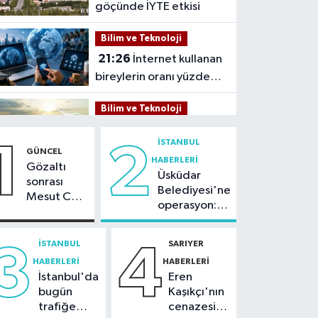
göçünde İYTE etkisi
Bilim ve Teknoloji
21:26
İnternet kullanan
bireylerin oranı yüzde
92,3 oldu
Bilim ve Teknoloji
21:23
5G abone sayısı
İSTANBUL
1
2
4 ayda 44,5 milyona
GÜNCEL
HABERLERI
ulaştı
Gözaltı
Üsküdar
Kültür Sanat
sonrası
Belediyesi'ne
Mesut Can
21:21
Esenler
operasyon:
Tomay'dan
Belediyesi vatandaşları
Sinem
ilk açıklama
yazlık sinemada
Dedetaş'a
İSTANBUL
SARIYER
3
4
Sağlık
tutuklama
buluşturuyor
HABERLERI
HABERLERI
talebi
21:17
"Karaciğerim
İstanbul'da
Eren
yağlı" demeyin,
bugün
Kaşıkçı'nın
önlemini alın
trafiğe
cenazesi
Spor