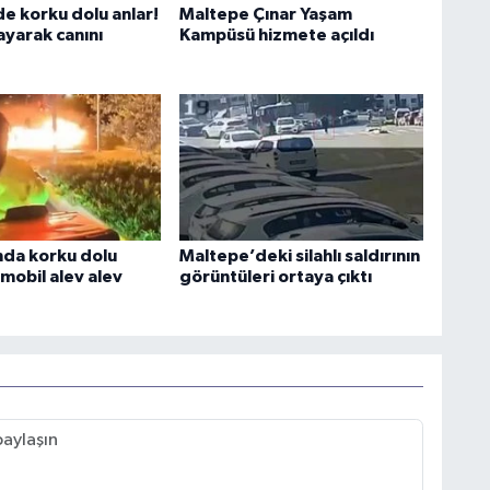
e korku dolu anlar!
Maltepe Çınar Yaşam
ayarak canını
Kampüsü hizmete açıldı
unda korku dolu
Maltepe’deki silahlı saldırının
mobil alev alev
görüntüleri ortaya çıktı