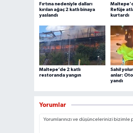
Fırtına nedeniyle dalları
Maltepe'd
kırılan ağaç 2 katlı binaya
Refüje atl
yaslandı
kurtardı
Maltepe’de 2 katlı
Sahil yol
restoranda yangın
anlar: Oto
yandı
Yorumlar