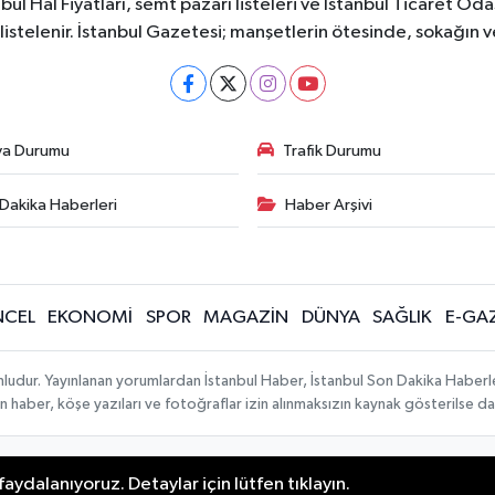
bul Hal Fiyatları, semt pazarı listeleri ve İstanbul Ticaret Odas
listelenir. İstanbul Gazetesi; manşetlerin ötesinde, sokağın 
va Durumu
Trafik Durumu
Dakika Haberleri
Haber Arşivi
CEL
EKONOMİ
SPOR
MAGAZİN
DÜNYA
SAĞLIK
E-GA
mludur. Yayınlanan yorumlardan İstanbul Haber, İstanbul Son Dakika Haberl
lanan haber, köşe yazıları ve fotoğraflar izin alınmaksızın kaynak gösterilse
aydalanıyoruz. Detaylar için lütfen tıklayın.