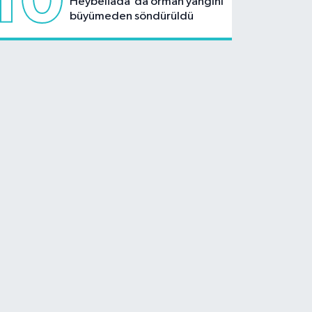
10
Heybeliada'da orman yangını
büyümeden söndürüldü