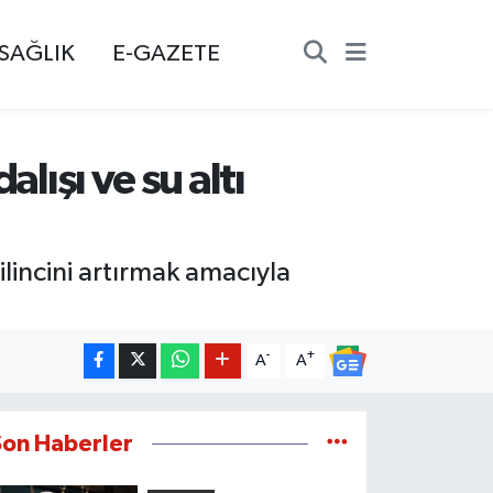
SAĞLIK
E-GAZETE
lışı ve su altı
ilincini artırmak amacıyla
-
+
A
A
Son Haberler