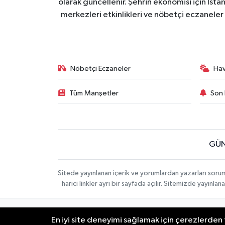
olarak güncellenir. Şehrin ekonomisi için İstan
merkezleri etkinlikleri ve nöbetçi eczaneler 
Nöbetçi Eczaneler
Ha
Tüm Manşetler
Son 
GÜN
Sitede yayınlanan içerik ve yorumlardan yazarları soru
harici linkler ayrı bir sayfada açılır. Sitemizde yayın
İletişim
Künye
KURUMSAL
En iyi site deneyimi sağlamak için çerezlerden f