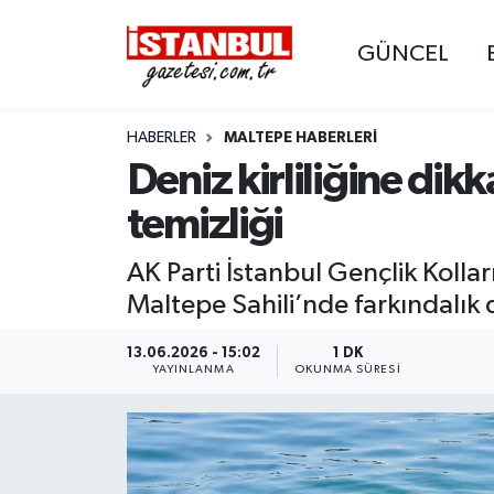
GÜNCEL
GÜNCEL
Nöbetçi Eczaneler
HABERLER
MALTEPE HABERLERI
EKONOMİ
Hava Durumu
Deniz kirliliğine dikk
İSTANBUL
Trafik Durumu
temizliği
DÜNYA
Süper Lig Puan Durumu ve Fikstür
AK Parti İstanbul Gençlik Kollar
Maltepe Sahili’nde farkındalık da
SPOR
Tüm Manşetler
13.06.2026 - 15:02
1 DK
MAGAZİN
Son Dakika Haberleri
YAYINLANMA
OKUNMA SÜRESI
KÜLTÜR SANAT
Haber Arşivi
SAĞLIK