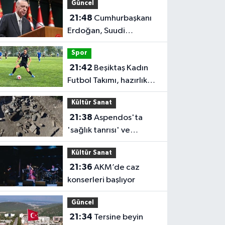
Güncel
21:48
Cumhurbaşkanı
Erdoğan, Suudi
Arabistan'ı ziyaret
Spor
edecek
21:42
Beşiktaş Kadın
Futbol Takımı, hazırlık
maçında FOMGET'i 3-1
Kültür Sanat
mağlup etti
21:38
Aspendos'ta
'sağlık tanrısı' ve
oğlunun heykeli bulundu
Kültür Sanat
21:36
AKM’de caz
konserleri başlıyor
Güncel
21:34
Tersine beyin