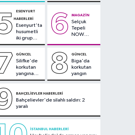
dikkat:
ailesi
Rams Park
tarafından
21:10
Trabzonspor'da
ESENYURT
5
6
çevresinde
teslim
MAGAZIN
Salah yaklaşık 30 bin
HABERLERI
bazı yollar
alındı
Selçuk
taraftar önünde imza
Esenyurt'ta
kapatılacak
Tepeli
attı
husumetli
NOW
iki grup
TV'den
arasında
ayrıldığını
silahlı
7
8
duyurdu
GÜNCEL
GÜNCEL
kavga
Silifke'de
Biga'da
korkutan
korkutan
yangına
yangın
havadan ve
karadan
9
müdahale
BAHÇELIEVLER HABERLERI
Bahçelievler'de silahlı saldırı: 2
yaralı
İSTANBUL HABERLERI