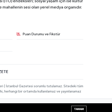
ı (İTO) endeksleri; sosyal yaşam için ise kültür
ve mahallenin sesi olan yerel medya organıdır.
Puan Durumu ve Fikstür
ZETE
eri | İstanbul Gazetesi sorumlu tutulamaz. Sitedeki tüm
 dahi, herhangi bir ortamda kullanılamaz ve yayınlanamaz
Haber Yazılımı:
TE Bilişim
| Copyright © 2026
TAMAM