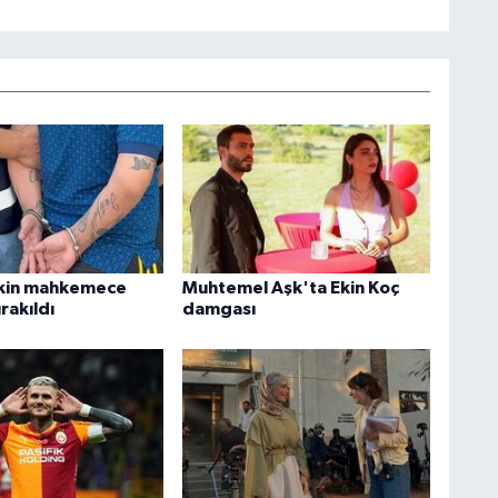
skin mahkemece
Muhtemel Aşk'ta Ekin Koç
rakıldı
damgası