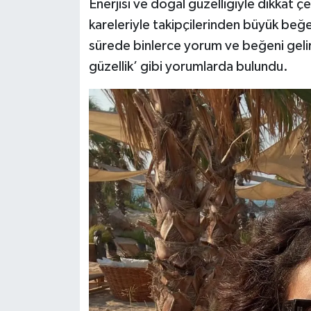
Enerjisi ve doğal güzelliğiyle dikkat 
kareleriyle takipçilerinden büyük beğ
sürede binlerce yorum ve beğeni gelirken
güzellik’ gibi yorumlarda bulundu.