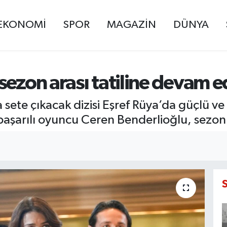
EKONOMİ
SPOR
MAGAZİN
DÜNYA
sezon arası tatiline devam e
te çıkacak dizisi Eşref Rüya’da güçlü ve ka
aşarılı oyuncu Ceren Benderlioğlu, sezon 