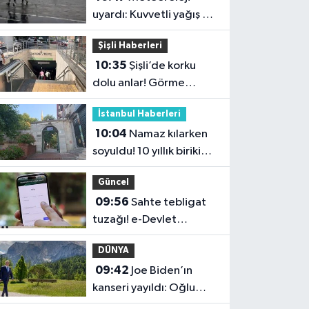
uyardı: Kuvvetli yağış ve
fırtına geliyor
Şişli Haberleri
10:35
Şişli’de korku
dolu anlar! Görme
engelli genç metro
İstanbul Haberleri
raylarına düştü
10:04
Namaz kılarken
soyuldu! 10 yıllık birikimi
saniyeler içinde gitti
Güncel
09:56
Sahte tebligat
tuzağı! e-Devlet
bilgilerinizi çaldırmayın
DÜNYA
09:42
Joe Biden’ın
kanseri yayıldı: Oğlu
Hunter Biden’dan