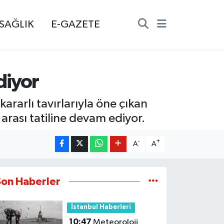
SAĞLIK
E-GAZETE
diyor
rarlı tavırlarıyla öne çıkan
arası tatiline devam ediyor.
-
+
A
A
Son Haberler
İstanbul Haberleri
10:47
Meteoroloji