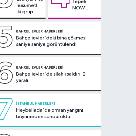
Tepeli
alışveriş merkezinde
husumetli
NOW
korkutan yangın
iki grup
TV'den
arasında
ayrıldığını
silahlı
5
duyurdu
kavga
BAHÇELIEVLER HABERLERI
Bahçelievler'deki bina çökmesi
saniye saniye görüntülendi
6
BAHÇELIEVLER HABERLERI
Bahçelievler'de silahlı saldırı: 2
yaralı
7
İSTANBUL HABERLERI
Heybeliada'da orman yangını
büyümeden söndürüldü