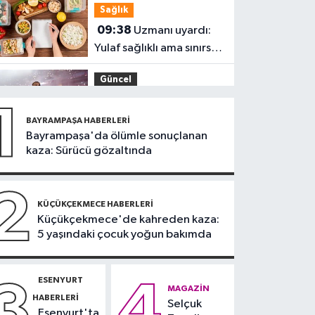
Sağlık
açıklama
09:38
Uzmanı uyardı:
Yulaf sağlıklı ama sınırsız
değil
Güncel
09:28
Trabzon’da
1
Salah heyecanı:
BAYRAMPAŞA HABERLERI
Turizmde hareketlilik
Bayrampaşa'da ölümle sonuçlanan
Sağlık
kaza: Sürücü gözaltında
başladı
09:20
Denize girerken
dikkat! Kayalık
2
bölgelerde zehirli
KÜÇÜKÇEKMECE HABERLERI
Güngören Haberleri
Küçükçekmece'de kahreden kaza:
tehlike
5 yaşındaki çocuk yoğun bakımda
09:17
Güngören’de
balkonu çöken 5 katlı
bina tahliye edildi
ESENYURT
3
4
Sultanbeyli Haberleri
MAGAZIN
HABERLERI
Selçuk
09:10
Sultanbeyli'de
Esenyurt'ta