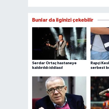
Bunlar da ilginizi çekebilir
Serdar Ortaç hastaneye
Rapçi Ke
kaldırıldı iddiası!
serbest bı