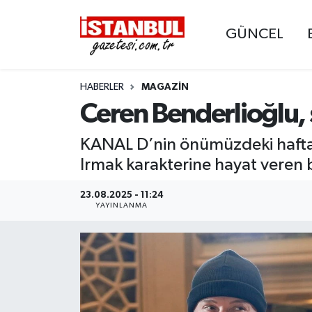
GÜNCEL
GÜNCEL
Nöbetçi Eczaneler
HABERLER
MAGAZIN
EKONOMİ
Hava Durumu
Ceren Benderlioğlu, 
İSTANBUL
Trafik Durumu
KANAL D’nin önümüzdeki hafta se
DÜNYA
Süper Lig Puan Durumu ve Fikstür
Irmak karakterine hayat veren b
SPOR
Tüm Manşetler
23.08.2025 - 11:24
YAYINLANMA
MAGAZİN
Son Dakika Haberleri
KÜLTÜR SANAT
Haber Arşivi
SAĞLIK