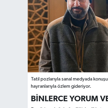
BİLİM VE TEKNOLOJİ
OTOMOBİL
KURUMSAL
Tatil pozlarıyla sanal medyada konuşul
hayranlarıyla özlem gideriyor.
BİNLERCE YORUM V