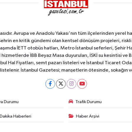
sıdır. Avrupa ve Anadolu Yakası'nın tüm ilçelerinden yerel hab
Şehrin en kritik gündemi olan kentsel dönüşüm projeleri, riskli 
aşımda İETT otobüs hatları, Metro İstanbul seferleri, Şehir Hat
 hizmetlerde İBB Beyaz Masa duyuruları, İSKİ su kesintisi ve 
bul Hal Fiyatları, semt pazarı listeleri ve İstanbul Ticaret Odas
listelenir. İstanbul Gazetesi; manşetlerin ötesinde, sokağın 
va Durumu
Trafik Durumu
Dakika Haberleri
Haber Arşivi