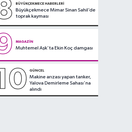
8
BÜYÜKÇEKMECE HABERLERI
Büyükçekmece Mimar Sinan Sahil’de
toprak kayması
9
MAGAZIN
Muhtemel Aşk'ta Ekin Koç damgası
10
GÜNCEL
Makine arızası yapan tanker,
Yalova Demirleme Sahası'na
alındı