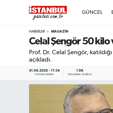
GÜNCEL
GÜNCEL
Nöbetçi Eczaneler
HABERLER
MAGAZIN
EKONOMİ
Hava Durumu
Celal Şengör 50 kilo 
İSTANBUL
Trafik Durumu
Prof. Dr. Celal Şengör, katıldığ
DÜNYA
Süper Lig Puan Durumu ve Fikstür
açıkladı.
SPOR
Tüm Manşetler
01.06.2026 - 17:34
1 DK
YAYINLANMA
OKUNMA SÜRESI
MAGAZİN
Son Dakika Haberleri
KÜLTÜR SANAT
Haber Arşivi
SAĞLIK