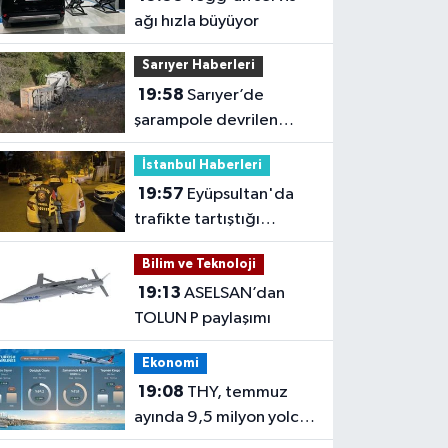
ağı hızla büyüyor
Sarıyer Haberleri
19:58
Sarıyer’de
şarampole devrilen
hafriyat kamyonunun
İstanbul Haberleri
şoförü yaralandı
19:57
Eyüpsultan'da
trafikte tartıştığı
sürücünün önünü kesip
Bilim ve Teknoloji
tehdit eden saldırgana
19:13
ASELSAN’dan
180 bin lira ceza
TOLUN P paylaşımı
Ekonomi
19:08
THY, temmuz
ayında 9,5 milyon yolcu
taşıdı