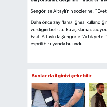
biliyorsunuz değil mi?”
ifadelerini k
Şengör ise Altaylı’nın sözlerine, “Evet
Daha önce zayıflama iğnesi kullandığı
verdiğini belirtti. Bu açıklama stüdyo
Fatih Altaylı da Şengör’e “Artık yete
esprili bir uyarıda bulundu.
Bunlar da ilginizi çekebilir