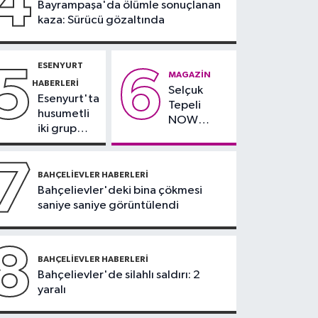
4
Bayrampaşa'da ölümle sonuçlanan
Antalya plajlarını
kaza: Sürücü gözaltında
aratmadı
ESENYURT
5
6
MAGAZIN
HABERLERI
Selçuk
Esenyurt'ta
Tepeli
husumetli
NOW
iki grup
TV'den
arasında
ayrıldığını
silahlı
7
duyurdu
kavga
BAHÇELIEVLER HABERLERI
Bahçelievler'deki bina çökmesi
saniye saniye görüntülendi
8
BAHÇELIEVLER HABERLERI
Bahçelievler'de silahlı saldırı: 2
yaralı