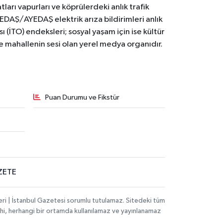
ları vapurları ve köprülerdeki anlık trafik
BEDAŞ/AYEDAŞ elektrik arıza bildirimleri anlık
ı (İTO) endeksleri; sosyal yaşam için ise kültür
ve mahallenin sesi olan yerel medya organıdır.
Puan Durumu ve Fikstür
ZETE
eri | İstanbul Gazetesi sorumlu tutulamaz. Sitedeki tüm
 dahi, herhangi bir ortamda kullanılamaz ve yayınlanamaz