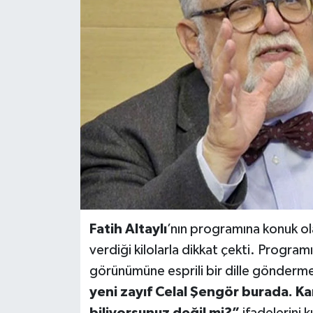
BİLİM VE TEKNOLOJİ
OTOMOBİL
KURUMSAL
Fatih Altaylı
’nın programına konuk o
verdiği kilolarla dikkat çekti. Programı
görünümüne esprili bir dille gönderm
yeni zayıf Celal Şengör burada. Ka