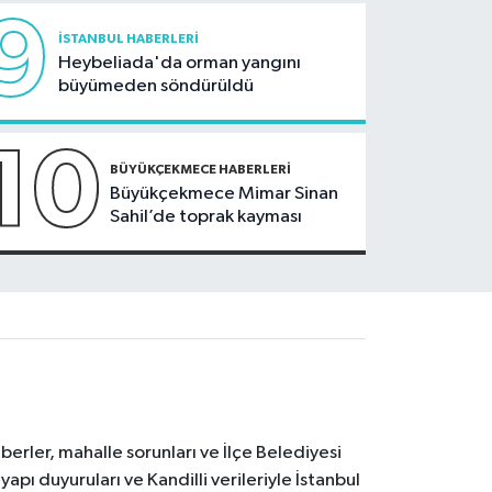
9
İSTANBUL HABERLERI
Heybeliada'da orman yangını
büyümeden söndürüldü
10
BÜYÜKÇEKMECE HABERLERI
Büyükçekmece Mimar Sinan
Sahil’de toprak kayması
erler, mahalle sorunları ve İlçe Belediyesi
yapı duyuruları ve Kandilli verileriyle İstanbul