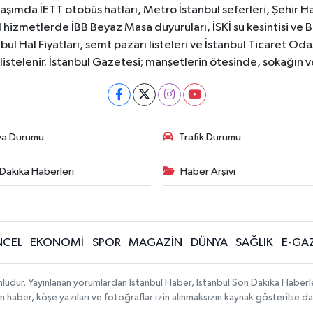
aşımda İETT otobüs hatları, Metro İstanbul seferleri, Şehir Hat
 hizmetlerde İBB Beyaz Masa duyuruları, İSKİ su kesintisi ve 
bul Hal Fiyatları, semt pazarı listeleri ve İstanbul Ticaret Odas
listelenir. İstanbul Gazetesi; manşetlerin ötesinde, sokağın 
va Durumu
Trafik Durumu
Dakika Haberleri
Haber Arşivi
CEL
EKONOMİ
SPOR
MAGAZİN
DÜNYA
SAĞLIK
E-GA
mludur. Yayınlanan yorumlardan İstanbul Haber, İstanbul Son Dakika Haberl
lanan haber, köşe yazıları ve fotoğraflar izin alınmaksızın kaynak gösterilse