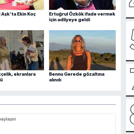
Aşk'ta Ekin Koç
Ertuğrul Özkök ifade vermek
için adliyeye geldi
elik, ekranlara
Bennu Gerede gözaltına
dü
alındı