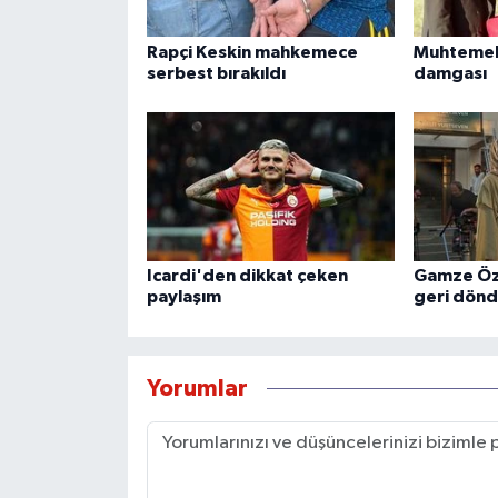
Rapçi Keskin mahkemece
Muhtemel 
serbest bırakıldı
damgası
Icardi'den dikkat çeken
Gamze Özç
paylaşım
geri dön
Yorumlar