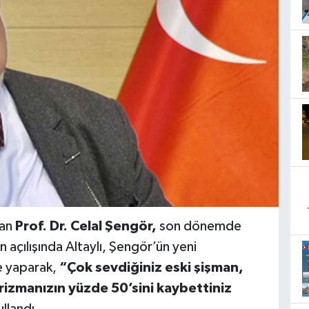
lan
Prof. Dr. Celal Şengör,
son dönemde
n açılışında Altaylı, Şengör’ün yeni
e yaparak,
“Çok sevdiğiniz eski şişman,
rizmanızın yüzde 50’sini kaybettiniz