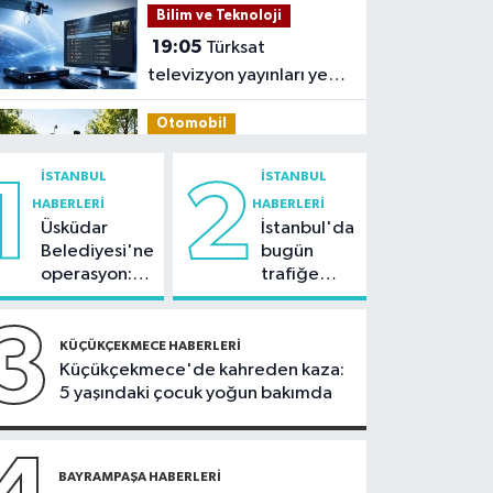
Bilim ve Teknoloji
19:05
Türksat
televizyon yayınları yeni
nesil uydulara taşınıyor
Otomobil
19:03
Motosiklet
İSTANBUL
İSTANBUL
1
2
deneyimi denize
HABERLERI
HABERLERI
taşınacak
Üsküdar
İstanbul'da
Güncel
Belediyesi'ne
bugün
19:00
'Çerçeve yasa'
operasyon:
trafiğe
teklifi komisyonda
Sinem
dikkat:
Dedetaş'a
Rams Park
3
Spor
tutuklama
çevresinde
KÜÇÜKÇEKMECE HABERLERI
talebi
bazı yollar
Küçükçekmece'de kahreden kaza:
18:59
Hamza Yerlikaya:
kapatılacak
5 yaşındaki çocuk yoğun bakımda
2028 Olimpiyatları'nda
modern pentatlonda
İstanbul Haberleri
büyük başarılar elde
18:44
BAYRAMPAŞA HABERLERI
Kireçburnu Sahili
edeceğiz