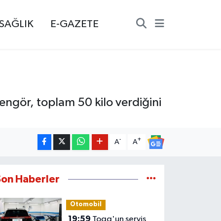
SAĞLIK
E-GAZETE
Şengör, toplam 50 kilo verdiğini
-
+
A
A
Son Haberler
Otomobil
19:59
Togg'un servis