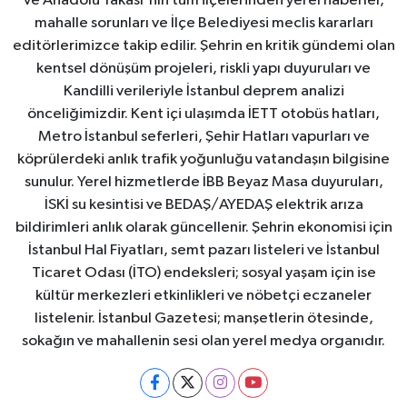
ve Anadolu Yakası'nın tüm ilçelerinden yerel haberler,
mahalle sorunları ve İlçe Belediyesi meclis kararları
editörlerimizce takip edilir. Şehrin en kritik gündemi olan
kentsel dönüşüm projeleri, riskli yapı duyuruları ve
Kandilli verileriyle İstanbul deprem analizi
önceliğimizdir. Kent içi ulaşımda İETT otobüs hatları,
Metro İstanbul seferleri, Şehir Hatları vapurları ve
köprülerdeki anlık trafik yoğunluğu vatandaşın bilgisine
sunulur. Yerel hizmetlerde İBB Beyaz Masa duyuruları,
İSKİ su kesintisi ve BEDAŞ/AYEDAŞ elektrik arıza
bildirimleri anlık olarak güncellenir. Şehrin ekonomisi için
İstanbul Hal Fiyatları, semt pazarı listeleri ve İstanbul
Ticaret Odası (İTO) endeksleri; sosyal yaşam için ise
kültür merkezleri etkinlikleri ve nöbetçi eczaneler
listelenir. İstanbul Gazetesi; manşetlerin ötesinde,
sokağın ve mahallenin sesi olan yerel medya organıdır.