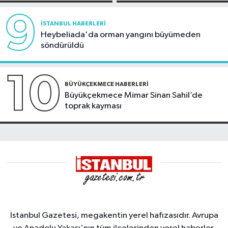
görüntülendi
9
İSTANBUL HABERLERI
Heybeliada'da orman yangını büyümeden
söndürüldü
10
BÜYÜKÇEKMECE HABERLERI
Büyükçekmece Mimar Sinan Sahil’de
toprak kayması
İstanbul Gazetesi, megakentin yerel hafızasıdır. Avrupa