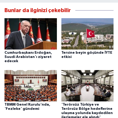
Bunlar da ilginizi çekebilir
Cumhurbaşkanı Erdoğan,
Tersine beyin göçünde İYTE
Suudi Arabistan'ı ziyaret
etkisi
edecek
TBMM Genel Kurulu'nda,
'Terörsüz Türkiye ve
'Fezleke' gündemi
Terörsüz Bölge hedeflerine
ulaşma yolunda kaydedilen
ilerlemeler ele alındı'