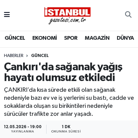
GÜNCEL
Nöbetçi Eczaneler
GÜNCEL
EKONOMİ
SPOR
MAGAZİN
DÜNYA
EKONOMİ
Hava Durumu
İSTANBUL
Trafik Durumu
HABERLER
GÜNCEL
Çankırı'da sağanak yağış
DÜNYA
Süper Lig Puan Durumu ve Fikstür
hayatı olumsuz etkiledi
SPOR
Tüm Manşetler
ÇANKIRI’da kısa sürede etkili olan sağanak
nedeniyle bazı ev ve iş yerlerini su bastı, cadde ve
MAGAZİN
Son Dakika Haberleri
sokaklarda oluşan su birikintileri nedeniyle
sürücüler trafikte zor anlar yaşadı.
KÜLTÜR SANAT
Haber Arşivi
12.05.2026 - 19:00
1 DK
YAYINLANMA
OKUNMA SÜRESI
SAĞLIK