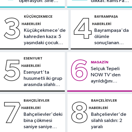
operasyon: Sinem
dikkat: Rams Park
21:21
Esenler Belediyesi
Dedetaş'a
çevresinde bazı
vatandaşları yazlık sinemada
tutuklama talebi
yollar kapatılacak
KÜÇÜKÇEKMECE
BAYRAMPAŞA
3
4
buluşturuyor
HABERLERI
HABERLERI
Sağlık
Küçükçekmece'de
Bayrampaşa'da
21:17
"Karaciğerim yağlı"
kahreden kaza: 5
ölümle
demeyin, önlemini alın
yaşındaki çocuk
sonuçlanan
yoğun bakımda
kaza: Sürücü
Spor
gözaltında
ESENYURT
5
6
21:10
Trabzonspor'da Salah
MAGAZIN
HABERLERI
Selçuk Tepeli
yaklaşık 30 bin taraftar önünde imza
Esenyurt'ta
NOW TV'den
attı
husumetli iki grup
ayrıldığını
arasında silahlı
duyurdu
kavga
BAHÇELIEVLER
BAHÇELIEVLER
7
8
HABERLERI
HABERLERI
Bahçelievler'deki
Bahçelievler'de
bina çökmesi
silahlı saldırı: 2
saniye saniye
yaralı