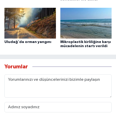
Uludağ'da orman yangını
Mikroplastik kirliliğine karşı
mücadelenin startı verildi
Yorumlar