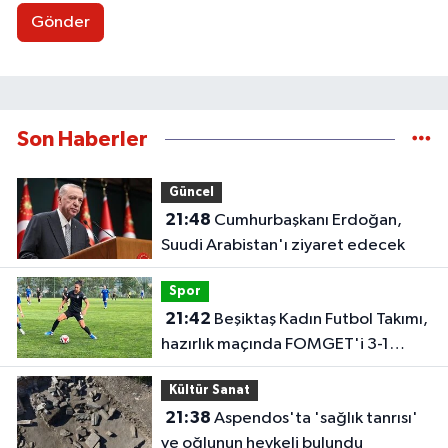
Gönder
Son Haberler
Güncel
21:48
Cumhurbaşkanı Erdoğan,
Suudi Arabistan'ı ziyaret edecek
Spor
21:42
Beşiktaş Kadın Futbol Takımı,
hazırlık maçında FOMGET'i 3-1
mağlup etti
Kültür Sanat
21:38
Aspendos'ta 'sağlık tanrısı'
ve oğlunun heykeli bulundu