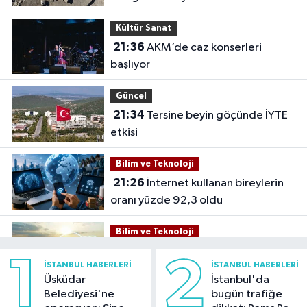
Kültür Sanat
21:36
AKM’de caz konserleri
başlıyor
Güncel
21:34
Tersine beyin göçünde İYTE
etkisi
Bilim ve Teknoloji
21:26
İnternet kullanan bireylerin
oranı yüzde 92,3 oldu
Bilim ve Teknoloji
21:23
5G abone sayısı 4 ayda 44,5
1
2
İSTANBUL HABERLERI
İSTANBUL HABERLERI
milyona ulaştı
Üsküdar
İstanbul'da
Belediyesi'ne
bugün trafiğe
Kültür Sanat