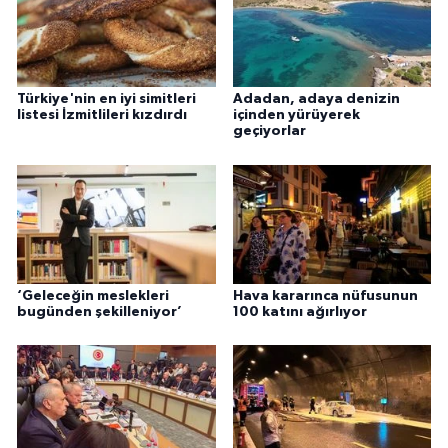
Türkiye'nin en iyi simitleri
Adadan, adaya denizin
listesi İzmitlileri kızdırdı
içinden yürüyerek
geçiyorlar
‘Geleceğin meslekleri
Hava kararınca nüfusunun
bugünden şekilleniyor’
100 katını ağırlıyor