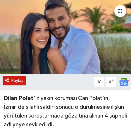
BİLİM VE TEKNOLOJİ
OTOMOBİL
KURUMSAL
Paylaş
-
+
A
A
Dilan Polat'
ın yakın koruması Can Polat'ın,
İzmir'de silahlı saldırı sonucu öldürülmesine ilişkin
yürütülen soruşturmada gözaltına alınan 4 şüpheli
adliyeye sevk edildi.