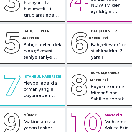
3
4
Esenyurt'ta
NOW TV'den
Avrupa Şampiyonası'na Riva'da
husumetli iki
ayrıldığını
hazırlanıyor
grup arasında
duyurdu
Sultangazi Haberleri
silahlı kavga
13:49
Sultangazi’de temel kazısı
BAHÇELIEVLER
BAHÇELIEVLER
5
6
sırasında 2 bina tahliye edildi
HABERLERI
HABERLERI
Bahçelievler'deki
Bahçelievler'de
bina çökmesi
silahlı saldırı: 2
saniye saniye
yaralı
görüntülendi
BÜYÜKÇEKMECE
7
8
İSTANBUL HABERLERI
HABERLERI
Heybeliada'da
Büyükçekmece
orman yangını
Mimar Sinan
büyümeden
Sahil’de toprak
söndürüldü
kayması
9
10
GÜNCEL
MAGAZIN
Makine arızası
Muhtemel
yapan tanker,
Aşk'ta Ekin