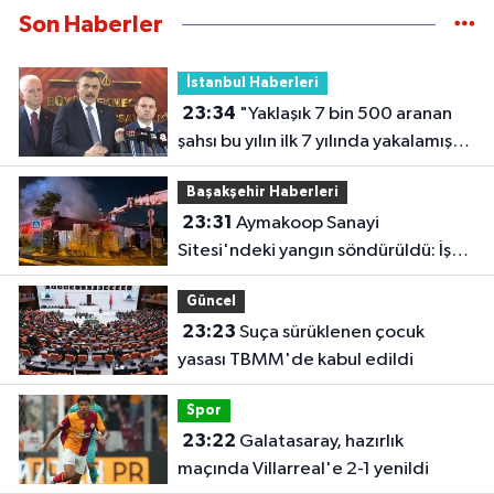
Son Haberler
İstanbul Haberleri
23:34
"Yaklaşık 7 bin 500 aranan
şahsı bu yılın ilk 7 yılında yakalamış
durumdayız"
Başakşehir Haberleri
23:31
Aymakoop Sanayi
Sitesi'ndeki yangın söndürüldü: İş
yeri kullanılamaz hale geldi
Güncel
23:23
Suça sürüklenen çocuk
yasası TBMM'de kabul edildi
Spor
23:22
Galatasaray, hazırlık
maçında Villarreal'e 2-1 yenildi