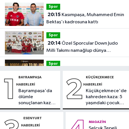
Spor
20:15
Kasımpaşa, Muhammed Emin
Bektaş'ı kadrosuna kattı
Spor
20:14
Özel Sporcular Down Judo
Milli Takımı namağlup dünya
şampiyonu
Spor
17:06
FIBA Kıtalararası Kupa
BAYRAMPAŞA
KÜÇÜKÇEKMECE
1
2
2026’da yer alacak takımlar belli
HABERLERI
HABERLERI
oldu
Bayrampaşa'da
Küçükçekmece'de
Fatih Haberleri
ölümle
kahreden kaza: 5
16:21
Fatih Belediyesi tarihî
sonuçlanan kaza:
yaşındaki çocuk
çeşmeleri birer birer ayağa
Sürücü
yoğun bakımda
kaldırıyor
gözaltında
ESENYURT
Spor
MAGAZIN
HABERLERI
16:18
Selçuk Tepeli
Görme Engelli B1 Milli Takımı,