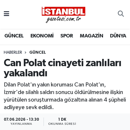
GÜNCEL
Nöbetçi Eczaneler
GÜNCEL
EKONOMİ
SPOR
MAGAZİN
DÜNYA
EKONOMİ
Hava Durumu
İSTANBUL
Trafik Durumu
HABERLER
GÜNCEL
Can Polat cinayeti zanlıları
DÜNYA
Süper Lig Puan Durumu ve Fikstür
yakalandı
SPOR
Tüm Manşetler
Dilan Polat'ın yakın koruması Can Polat'ın,
İzmir'de silahlı saldırı sonucu öldürülmesine ilişkin
MAGAZİN
Son Dakika Haberleri
yürütülen soruşturmada gözaltına alınan 4 şüpheli
adliyeye sevk edildi.
KÜLTÜR SANAT
Haber Arşivi
07.06.2026 - 13:30
1 DK
YAYINLANMA
OKUNMA SÜRESI
SAĞLIK