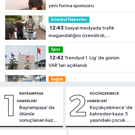
yeni forma sponsoru
İstanbul Haberleri
12:43
Sosyal medyada trafik
magandalığını özendirdi,
ehliyetinden oldu: 72 bin lira ceza
Spor
12:42
Trendyol 1. Lig'de günün
VAR'ları açıklandı
Sağlık
11:47
'Damar tıkanıklıklarında yeni
BAYRAMPAŞA
KÜÇÜKÇEKMECE
1
2
teknolojiyle uzuv kayıpları önleniyor'
HABERLERI
HABERLERI
Bayrampaşa'da
Küçükçekmece'de
Güncel
ölümle
kahreden kaza: 5
11:28
Türkiye'nin en iyi simitleri
sonuçlanan kaza:
yaşındaki çocuk
listesi İzmitlileri kızdırdı
Sürücü
yoğun bakımda
gözaltında