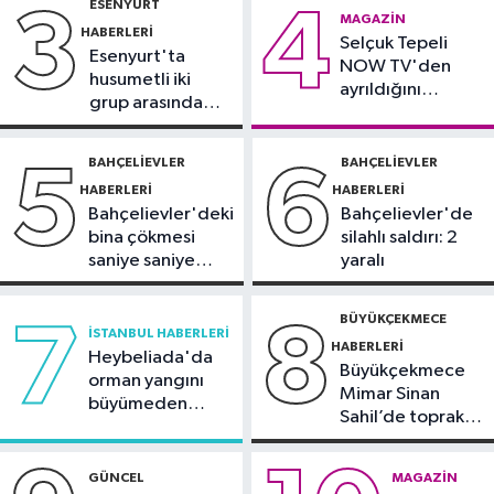
ESENYURT
3
4
Güncel
MAGAZIN
HABERLERI
11:22
Selçuk Tepeli
Adadan, adaya denizin
Esenyurt'ta
NOW TV'den
içinden yürüyerek geçiyorlar
husumetli iki
ayrıldığını
grup arasında
duyurdu
Güncel
silahlı kavga
11:16
‘Geleceğin meslekleri
BAHÇELIEVLER
BAHÇELIEVLER
5
6
bugünden şekilleniyor’
HABERLERI
HABERLERI
Bahçelievler'deki
Bahçelievler'de
bina çökmesi
silahlı saldırı: 2
saniye saniye
yaralı
görüntülendi
BÜYÜKÇEKMECE
7
8
İSTANBUL HABERLERI
HABERLERI
Heybeliada'da
Büyükçekmece
orman yangını
Mimar Sinan
büyümeden
Sahil’de toprak
söndürüldü
kayması
GÜNCEL
MAGAZIN