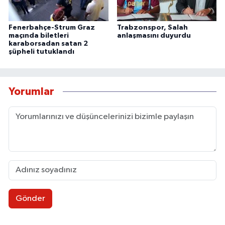
Fenerbahçe-Strum Graz
Trabzonspor, Salah
maçında biletleri
anlaşmasını duyurdu
karaborsadan satan 2
şüpheli tutuklandı
Yorumlar
Gönder