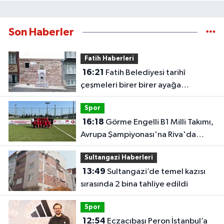
Son Haberler
Fatih Haberleri
16:21
Fatih Belediyesi tarihî
çeşmeleri birer birer ayağa
kaldırıyor
Spor
16:18
Görme Engelli B1 Milli Takımı,
Avrupa Şampiyonası'na Riva'da
hazırlanıyor
Sultangazi Haberleri
13:49
Sultangazi’de temel kazısı
sırasında 2 bina tahliye edildi
Spor
12:54
Eczacıbaşı Peron İstanbul’a