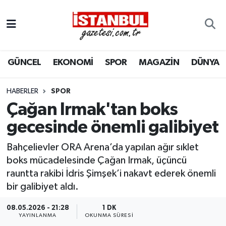
GÜNCEL
Nöbetçi Eczaneler
GÜNCEL
EKONOMİ
SPOR
MAGAZİN
DÜNYA
EKONOMİ
Hava Durumu
İSTANBUL
Trafik Durumu
HABERLER
SPOR
Çağan Irmak'tan boks
DÜNYA
Süper Lig Puan Durumu ve Fikstür
gecesinde önemli galibiyet
SPOR
Tüm Manşetler
Bahçelievler ORA Arena’da yapılan ağır sıklet
boks mücadelesinde Çağan Irmak, üçüncü
MAGAZİN
Son Dakika Haberleri
rauntta rakibi İdris Şimşek’i nakavt ederek önemli
bir galibiyet aldı.
KÜLTÜR SANAT
Haber Arşivi
08.05.2026 - 21:28
1 DK
YAYINLANMA
OKUNMA SÜRESI
SAĞLIK