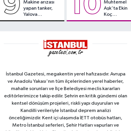
9
10
Makine arızası
Muhtemel
yapan tanker,
Aşk'ta Ekin
Yalova
Koç
Demirleme
damgası
Sahası'na alındı
İstanbul Gazetesi, megakentin yerel hafızasıdır. Avrupa
ve Anadolu Yakası'nın tüm ilçelerinden yerel haberler,
mahalle sorunları ve İlçe Belediyesi meclis kararları
editörlerimizce takip edilir. Şehrin en kritik gündemi olan
kentsel dönüşüm projeleri, riskli yapı duyuruları ve
Kandilli verileriyle İstanbul deprem analizi
önceliğimizdir. Kent içi ulaşımda İETT otobüs hatları,
Metro İstanbul seferleri, Şehir Hatları vapurları ve