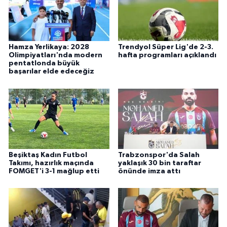
Hamza Yerlikaya: 2028
Trendyol Süper Lig'de 2-3.
Olimpiyatları'nda modern
hafta programları açıklandı
pentatlonda büyük
başarılar elde edeceğiz
Beşiktaş Kadın Futbol
Trabzonspor'da Salah
Takımı, hazırlık maçında
yaklaşık 30 bin taraftar
FOMGET'i 3-1 mağlup etti
önünde imza attı