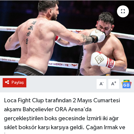
BİLİM VE TEKNOLOJİ
OTOMOBİL
KURUMSAL
Paylaş
-
+
A
A
Loca Fight Clup tarafından 2 Mayıs Cumartesi
akşamı Bahçelievler ORA Arena’da
gerçekleştirilen boks gecesinde İzmirli iki ağır
sıklet boksör karşı karşıya geldi. Çağan Irmak ve