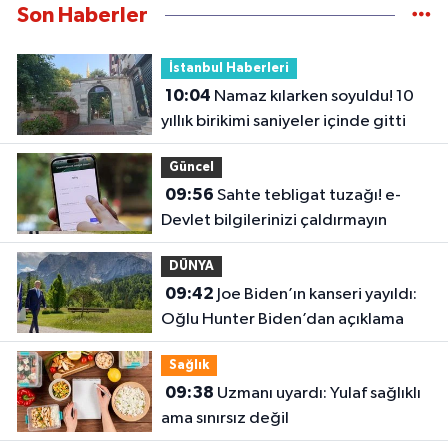
Son Haberler
İstanbul Haberleri
10:04
Namaz kılarken soyuldu! 10
yıllık birikimi saniyeler içinde gitti
Güncel
09:56
Sahte tebligat tuzağı! e-
Devlet bilgilerinizi çaldırmayın
DÜNYA
09:42
Joe Biden’ın kanseri yayıldı:
Oğlu Hunter Biden’dan açıklama
Sağlık
09:38
Uzmanı uyardı: Yulaf sağlıklı
ama sınırsız değil