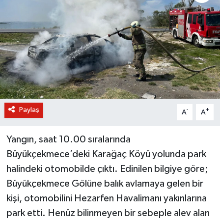
BİLİM VE TEKNOLOJİ
OTOMOBİL
KURUMSAL
Paylaş
-
+
A
A
Yangın, saat 10.00 sıralarında
Büyükçekmece’deki Karağaç Köyü yolunda park
halindeki otomobilde çıktı. Edinilen bilgiye göre;
Büyükçekmece Gölüne balık avlamaya gelen bir
kişi, otomobilini Hezarfen Havalimanı yakınlarına
park etti. Henüz bilinmeyen bir sebeple alev alan