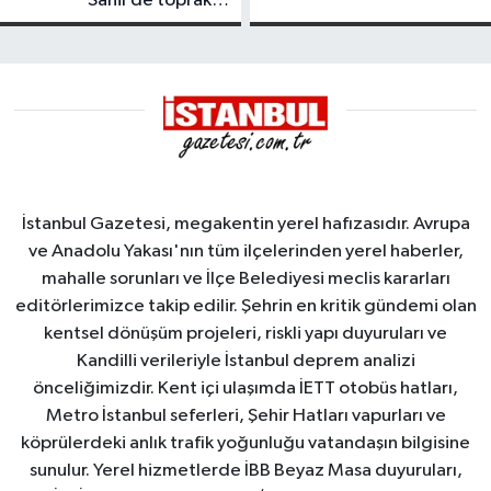
Sahil’de toprak
tanker,
kayması
Yalova
Demirleme
Sahası'na
alındı
İstanbul Gazetesi, megakentin yerel hafızasıdır. Avrupa
ve Anadolu Yakası'nın tüm ilçelerinden yerel haberler,
mahalle sorunları ve İlçe Belediyesi meclis kararları
editörlerimizce takip edilir. Şehrin en kritik gündemi olan
kentsel dönüşüm projeleri, riskli yapı duyuruları ve
Kandilli verileriyle İstanbul deprem analizi
önceliğimizdir. Kent içi ulaşımda İETT otobüs hatları,
Metro İstanbul seferleri, Şehir Hatları vapurları ve
köprülerdeki anlık trafik yoğunluğu vatandaşın bilgisine
sunulur. Yerel hizmetlerde İBB Beyaz Masa duyuruları,