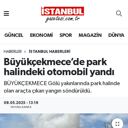
GÜNCEL
Nöbetçi Eczaneler
GÜNCEL
EKONOMİ
SPOR
MAGAZİN
DÜNYA
EKONOMİ
Hava Durumu
İSTANBUL
Trafik Durumu
HABERLER
İSTANBUL HABERLERI
Büyükçekmece’de park
DÜNYA
Süper Lig Puan Durumu ve Fikstür
halindeki otomobil yandı
SPOR
Tüm Manşetler
BÜYÜKÇEKMECE Gölü yakınlarında park halinde
olan araçta çıkan yangın söndürüldü.
MAGAZİN
Son Dakika Haberleri
08.05.2025 - 13:19
YAYINLANMA
KÜLTÜR SANAT
Haber Arşivi
SAĞLIK