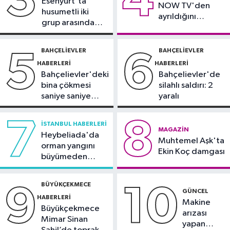
3
4
Esenyurt'ta
NOW TV'den
şahsı bu yılın ilk 7 yılında yakalamış
husumetli iki
ayrıldığını
durumdayız"
grup arasında
duyurdu
Başakşehir Haberleri
silahlı kavga
23:31
Aymakoop Sanayi
BAHÇELIEVLER
BAHÇELIEVLER
5
6
Sitesi'ndeki yangın söndürüldü: İş
HABERLERI
HABERLERI
yeri kullanılamaz hale geldi
Bahçelievler'deki
Bahçelievler'de
bina çökmesi
silahlı saldırı: 2
saniye saniye
yaralı
görüntülendi
7
8
İSTANBUL HABERLERI
MAGAZIN
Heybeliada'da
Muhtemel Aşk'ta
orman yangını
Ekin Koç damgası
büyümeden
söndürüldü
BÜYÜKÇEKMECE
9
10
GÜNCEL
HABERLERI
Makine
Büyükçekmece
arızası
Mimar Sinan
yapan