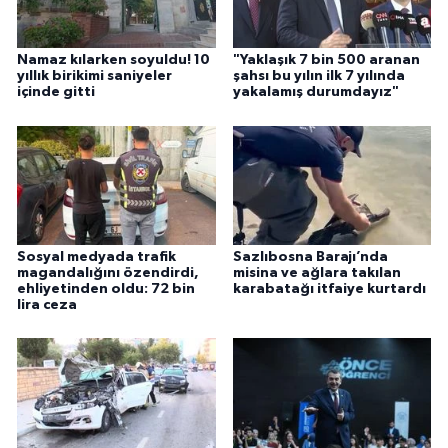
Namaz kılarken soyuldu! 10
"Yaklaşık 7 bin 500 aranan
yıllık birikimi saniyeler
şahsı bu yılın ilk 7 yılında
içinde gitti
yakalamış durumdayız"
Sosyal medyada trafik
Sazlıbosna Barajı’nda
magandalığını özendirdi,
misina ve ağlara takılan
ehliyetinden oldu: 72 bin
karabatağı itfaiye kurtardı
lira ceza