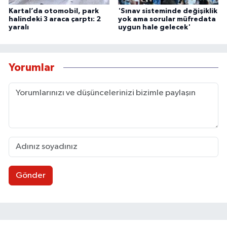
Kartal’da otomobil, park
'Sınav sisteminde değişiklik
halindeki 3 araca çarptı: 2
yok ama sorular müfredata
yaralı
uygun hale gelecek'
Yorumlar
Gönder