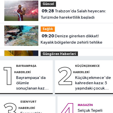
Güncel
09:28
Trabzon’da Salah heyecanı:
Turizmde hareketlilik başladı
Sağlık
09:20
Denize girerken dikkat!
Kayalık bölgelerde zehirli tehlike
Güngören Haberleri
09:17
Güngören’de balkonu çöken
BAYRAMPAŞA
KÜÇÜKÇEKMECE
1
2
5 katlı bina tahliye edildi
HABERLERI
HABERLERI
Bayrampaşa'da
Küçükçekmece'de
Sultanbeyli Haberleri
ölümle
kahreden kaza: 5
09:10
Sultanbeyli'de alışveriş
sonuçlanan kaza:
yaşındaki çocuk
merkezinde korkutan yangın
Sürücü
yoğun bakımda
gözaltında
ESENYURT
İstanbul Haberleri
MAGAZIN
HABERLERI
23:34
Selçuk Tepeli
"Yaklaşık 7 bin 500 aranan