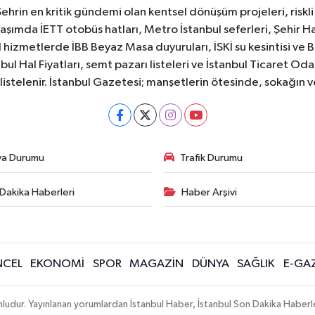
Şehrin en kritik gündemi olan kentsel dönüşüm projeleri, riskli 
aşımda İETT otobüs hatları, Metro İstanbul seferleri, Şehir Hat
 hizmetlerde İBB Beyaz Masa duyuruları, İSKİ su kesintisi ve 
bul Hal Fiyatları, semt pazarı listeleri ve İstanbul Ticaret Odas
listelenir. İstanbul Gazetesi; manşetlerin ötesinde, sokağın 
va Durumu
Trafik Durumu
Dakika Haberleri
Haber Arşivi
CEL
EKONOMİ
SPOR
MAGAZİN
DÜNYA
SAĞLIK
E-GA
mludur. Yayınlanan yorumlardan İstanbul Haber, İstanbul Son Dakika Haberl