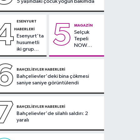
5 yaşındaki çocuk yoğun bakımda
ekiplerinin dikkati
faciayı önledi: Şüpheli
gözaltında
ESENYURT
4
5
MAGAZIN
HABERLERI
Selçuk
Esenyurt'ta
Tepeli
husumetli
NOW
iki grup
TV'den
arasında
ayrıldığını
silahlı
6
duyurdu
kavga
BAHÇELIEVLER HABERLERI
Bahçelievler'deki bina çökmesi
saniye saniye görüntülendi
7
BAHÇELIEVLER HABERLERI
Bahçelievler'de silahlı saldırı: 2
yaralı