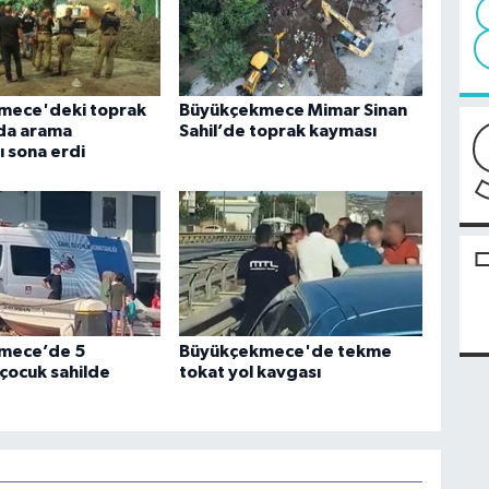
mece'deki toprak
Büyükçekmece Mimar Sinan
da arama
Sahil’de toprak kayması
ı sona erdi
mece’de 5
Büyükçekmece'de tekme
 çocuk sahilde
tokat yol kavgası