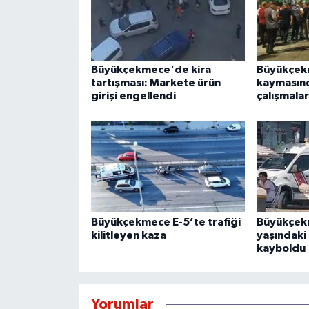
Büyükçekmece'de kira
Büyükçek
tartışması: Markete ürün
kaymasın
girişi engellendi
çalışmalar
Büyükçekmece E-5’te trafiği
Büyükçek
kilitleyen kaza
yaşındaki
kayboldu
Yorumlar