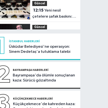
Güncel
12:15
Yeni nesil
çetelere şafak baskını:
32 şüpheli adliyeye sevk
Güncel
edildi
11:54
Ahbap'ın
1
yönetimine kayyum
İSTANBUL HABERLERI
atandı
Üsküdar Belediyesi'ne operasyon:
İstanbul Haberleri
Sinem Dedetaş'a tutuklama talebi
11:29
Füze ve İHA'ların
hedefi olan gemi,
2
İstanbul Boğazı'ndan
BAYRAMPAŞA HABERLERI
Güncel
Bayrampaşa'da ölümle sonuçlanan
geçişini tamamladı
kaza: Sürücü gözaltında
10:59
81 ilde okullara
30 bin güvenlik görevlisi
alınacak
3
Güncel
KÜÇÜKÇEKMECE HABERLERI
Küçükçekmece'de kahreden kaza:
10:51
Orman