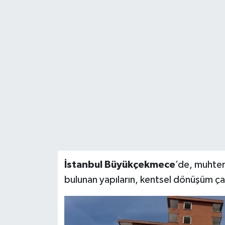
BİLİM VE TEKNOLOJİ
OTOMOBİL
KURUMSAL
İstanbul Büyükçekmece
’de, muhte
bulunan yapıların, kentsel dönüşüm ç