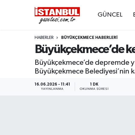
GÜNCEL
GÜNCEL
Nöbetçi Eczaneler
HABERLER
BÜYÜKÇEKMECE HABERLERI
EKONOMİ
Hava Durumu
Büyükçekmece’de ken
İSTANBUL
Trafik Durumu
Büyükçekmece’de depremde yıkıl
DÜNYA
Süper Lig Puan Durumu ve Fikstür
Büyükçekmece Belediyesi’nin ka
SPOR
Tüm Manşetler
16.06.2026 - 11:41
1 DK
YAYINLANMA
OKUNMA SÜRESI
MAGAZİN
Son Dakika Haberleri
KÜLTÜR SANAT
Haber Arşivi
SAĞLIK