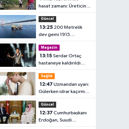
hasat zamanı: Üreticinin
gözü fiyatta
Güncel
13:25
200 Metrelik
dev gemi 1915
Çanakkale Köprüsü'nü
Magazin
geçti
13:15
Serdar Ortaç
hastaneye kaldırıldı
iddiası!
Sağlık
12:47
Uzmandan uyarı:
Gülerken idrar kaçırmak
normal değil
Güncel
12:37
Cumhurbaşkanı
Erdoğan, Suudi
Arabistan'da