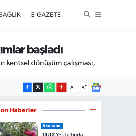
SAĞLIK
E-GAZETE
mlar başladı
in kentsel dönüşüm çalışması,
-
+
A
A
Son Haberler
Ekonomi
14:12
Yeşil altında