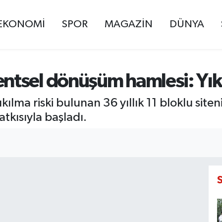
EKONOMİ
SPOR
MAGAZİN
DÜNYA
tsel dönüşüm hamlesi: Yıkı
ma riski bulunan 36 yıllık 11 bloklu siten
tkısıyla başladı.