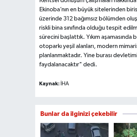
Kentsel dönüşüm çalışmaları hakkında b
Ekinoba’nın en büyük sitelerinden biris
üzerinde 312 bağımsız bölümden oluşm
riskli bina sınıfında olduğu tespit edi
sürecini başlattık. Yıkım aşamasında b
otoparkı yeşil alanları, modern mimar
planlanmaktadır. Yine burası devletim
faydalanacaktır" dedi.
Kaynak:
İHA
Bunlar da ilginizi çekebilir