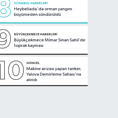
8
İSTANBUL HABERLERI
Heybeliada'da orman yangını
büyümeden söndürüldü
9
BÜYÜKÇEKMECE HABERLERI
Büyükçekmece Mimar Sinan Sahil’de
toprak kayması
10
GÜNCEL
Makine arızası yapan tanker,
Yalova Demirleme Sahası'na
alındı