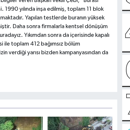
ilgiler veren Başkan vekili Çebi, "Burası
i. 1990 yılında inşa edilmiş, toplam 11 blok
aktadır. Yapılan testlerde buranın yüksek
lmiştir. Daha sonra firmalarla kentsel dönüşüm
uradayız. Yıkımdan sonra da içerisinde kapalı
isi ile toplam 412 bağımsız bölüm
izin verdiği yarısı bizden kampanyasından da