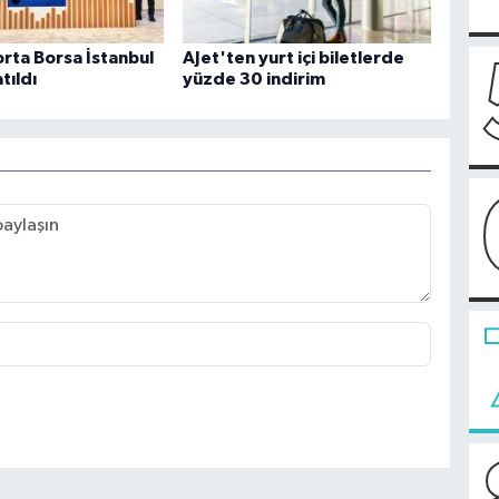
orta Borsa İstanbul
AJet'ten yurt içi biletlerde
tıldı
yüzde 30 indirim