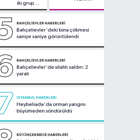
teknolojiyle uzuv
iki grup
TV'den
arasında
kayıpları önleniyor'
ayrıldığını
silahlı
5
duyurdu
kavga
BAHÇELIEVLER HABERLERI
Bahçelievler'deki bina çökmesi
saniye saniye görüntülendi
6
BAHÇELIEVLER HABERLERI
Bahçelievler'de silahlı saldırı: 2
yaralı
7
İSTANBUL HABERLERI
Heybeliada'da orman yangını
büyümeden söndürüldü
BÜYÜKÇEKMECE HABERLERI