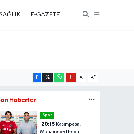
SAĞLIK
E-GAZETE
-
+
A
A
Son Haberler
Spor
20:15
Kasımpaşa,
Muhammed Emin