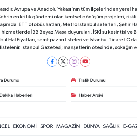
sıdır. Avrupa ve Anadolu Yakası'nın tüm ilçelerinden yerel hab
Şehrin en kritik gündemi olan kentsel dönüşüm projeleri, riskli 
aşımda İETT otobüs hatları, Metro İstanbul seferleri, Şehir Hat
 hizmetlerde İBB Beyaz Masa duyuruları, İSKİ su kesintisi ve 
bul Hal Fiyatları, semt pazarı listeleri ve İstanbul Ticaret Odas
listelenir. İstanbul Gazetesi; manşetlerin ötesinde, sokağın 
va Durumu
Trafik Durumu
Dakika Haberleri
Haber Arşivi
CEL
EKONOMİ
SPOR
MAGAZİN
DÜNYA
SAĞLIK
E-GA