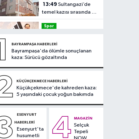
13:49
Sultangazi’de
temel kazısı sırasında 2
bina tahliye edildi
Spor
12:54
Eczacıbaşı Peron
1
İstanbul’a yeni forma
BAYRAMPAŞA HABERLERI
sponsoru
Bayrampaşa'da ölümle sonuçlanan
İstanbul Haberleri
kaza: Sürücü gözaltında
12:43
Sosyal medyada
trafik magandalığını
2
özendirdi, ehliyetinden
KÜÇÜKÇEKMECE HABERLERI
Spor
Küçükçekmece'de kahreden kaza:
oldu: 72 bin lira ceza
5 yaşındaki çocuk yoğun bakımda
12:42
Trendyol 1.
Lig'de günün VAR'ları
açıklandı
ESENYURT
3
4
Sağlık
MAGAZIN
HABERLERI
Selçuk
11:47
'Damar
Esenyurt'ta
Tepeli
tıkanıklıklarında yeni
husumetli
NOW