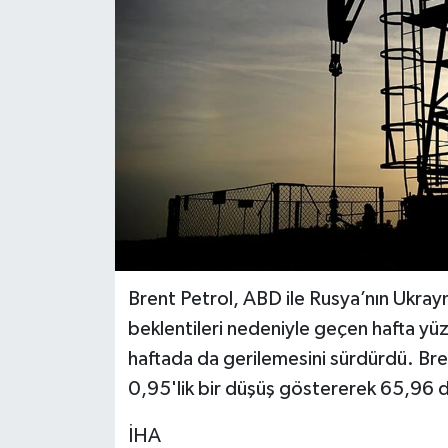
BİLİM VE TEKNOLOJİ
OTOMOBİL
KURUMSAL
Brent Petrol, ABD ile Rusya’nın Ukray
beklentileri nedeniyle geçen hafta yü
haftada da gerilemesini sürdürdü. Bren
0,95'lik bir düşüş göstererek 65,96 d
İHA