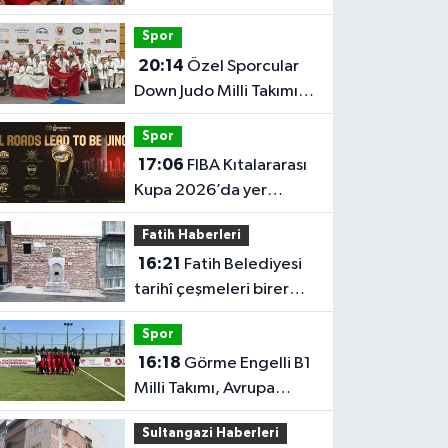
Bektaş'ı kadrosuna kattı
Spor
20:14
Özel Sporcular
Down Judo Milli Takımı
namağlup dünya
Spor
şampiyonu
17:06
FIBA Kıtalararası
Kupa 2026’da yer
alacak takımlar belli
Fatih Haberleri
oldu
16:21
Fatih Belediyesi
tarihî çeşmeleri birer
birer ayağa kaldırıyor
Spor
16:18
Görme Engelli B1
Milli Takımı, Avrupa
Şampiyonası'na Riva'da
Sultangazi Haberleri
hazırlanıyor