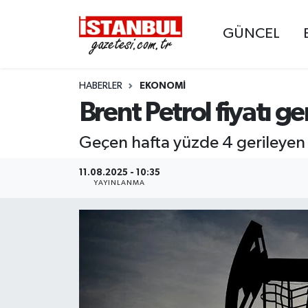
GÜNCEL
GÜNCEL
Nöbetçi Eczaneler
HABERLER
EKONOMI
EKONOMİ
Hava Durumu
Brent Petrol fiyatı ge
İSTANBUL
Trafik Durumu
Geçen hafta yüzde 4 gerileyen 
DÜNYA
Süper Lig Puan Durumu ve Fikstür
11.08.2025 - 10:35
YAYINLANMA
SPOR
Tüm Manşetler
MAGAZİN
Son Dakika Haberleri
KÜLTÜR SANAT
Haber Arşivi
SAĞLIK