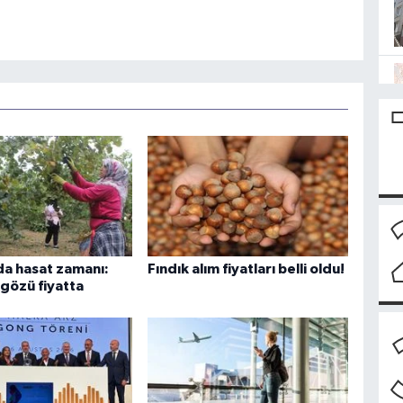
nda hasat zamanı:
Fındık alım fiyatları belli oldu!
 gözü fiyatta