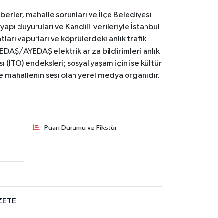
erler, mahalle sorunları ve İlçe Belediyesi
yapı duyuruları ve Kandilli verileriyle İstanbul
ları vapurları ve köprülerdeki anlık trafik
BEDAŞ/AYEDAŞ elektrik arıza bildirimleri anlık
ı (İTO) endeksleri; sosyal yaşam için ise kültür
ve mahallenin sesi olan yerel medya organıdır.
Puan Durumu ve Fikstür
ZETE