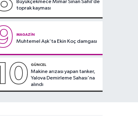
8
Büyükçekmece Mimar Sinan Sahil’de
toprak kayması
9
MAGAZIN
Muhtemel Aşk'ta Ekin Koç damgası
10
GÜNCEL
Makine arızası yapan tanker,
Yalova Demirleme Sahası'na
alındı