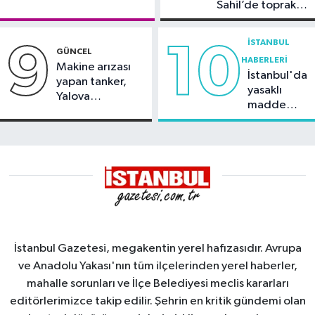
Sahil’de toprak
kayması
İSTANBUL
9
10
GÜNCEL
HABERLERI
Makine arızası
İstanbul'da
yapan tanker,
yasaklı
Yalova
madde
Demirleme
operasyonu
Sahası'na alındı
İstanbul Gazetesi, megakentin yerel hafızasıdır. Avrupa
ve Anadolu Yakası'nın tüm ilçelerinden yerel haberler,
mahalle sorunları ve İlçe Belediyesi meclis kararları
editörlerimizce takip edilir. Şehrin en kritik gündemi olan