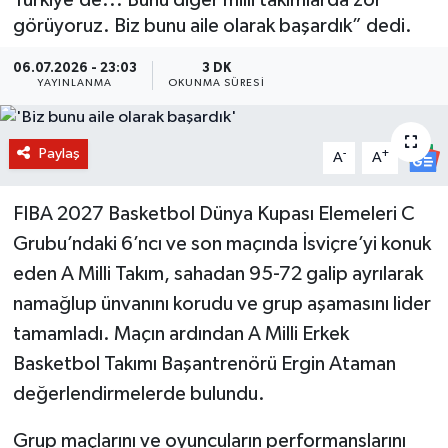
görüyoruz. Biz bunu aile olarak başardık” dedi.
BİLİM VE TEKNOLOJİ
06.07.2026 - 23:03
3 DK
OTOMOBİL
YAYINLANMA
OKUNMA SÜRESI
KURUMSAL
Paylaş
-
+
A
A
FIBA 2027 Basketbol Dünya Kupası Elemeleri C
Grubu’ndaki 6’ncı ve son maçında İsviçre’yi konuk
eden A Milli Takım, sahadan 95-72 galip ayrılarak
namağlup ünvanını korudu ve grup aşamasını lider
tamamladı. Maçın ardından A Milli Erkek
Basketbol Takımı Başantrenörü Ergin Ataman
değerlendirmelerde bulundu.
Grup maçlarını ve oyuncuların performanslarını