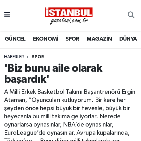
GÜNCEL
Nöbetçi Eczaneler
GÜNCEL
EKONOMİ
SPOR
MAGAZİN
DÜNYA
EKONOMİ
Hava Durumu
İSTANBUL
Trafik Durumu
HABERLER
SPOR
'Biz bunu aile olarak
DÜNYA
Süper Lig Puan Durumu ve Fikstür
başardık'
SPOR
Tüm Manşetler
A Milli Erkek Basketbol Takımı Başantrenörü Ergin
Ataman, “Oyuncuları kutluyorum. Bir kere her
MAGAZİN
Son Dakika Haberleri
şeyden önce hepsi büyük bir hevesle, büyük bir
heyecanla bu milli takıma geliyorlar. Nerede
KÜLTÜR SANAT
Haber Arşivi
oynarlarsa oynasınlar, NBA’de oynasınlar,
EuroLeague’de oynasınlar, Avrupa kupalarında,
SAĞLIK
Türkiye’de... Bunu diğer milli takımlarda zor