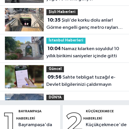
Şişli Haberleri
10:35
Şişli’de korku dolu anlar!
Görme engelli genç metro raylarına
düştü
İstanbul Haberleri
10:04
Namaz kılarken soyuldu! 10
yıllık birikimi saniyeler içinde gitti
Güncel
09:56
Sahte tebligat tuzağı! e-
Devlet bilgilerinizi çaldırmayın
DÜNYA
09:42
Joe Biden’ın kanseri yayıldı:
BAYRAMPAŞA
KÜÇÜKÇEKMECE
1
2
Oğlu Hunter Biden’dan açıklama
HABERLERI
HABERLERI
Bayrampaşa'da
Küçükçekmece'de
Sağlık