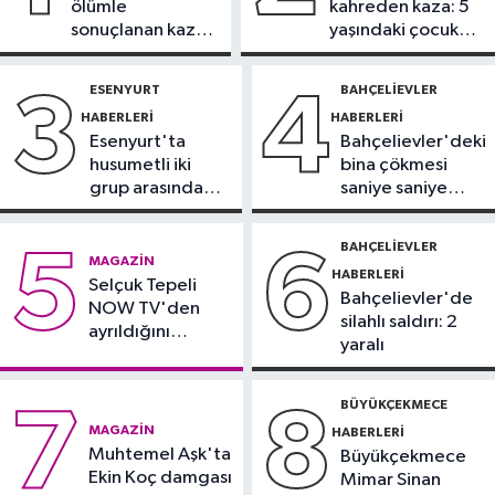
ölümle
kahreden kaza: 5
09:38
Uzmanı uyardı: Yulaf sağlıklı
sonuçlanan kaza:
yaşındaki çocuk
ama sınırsız değil
Sürücü
yoğun bakımda
gözaltında
ESENYURT
BAHÇELIEVLER
3
4
Güncel
HABERLERI
HABERLERI
09:28
Trabzon’da Salah heyecanı:
Esenyurt'ta
Bahçelievler'deki
Turizmde hareketlilik başladı
husumetli iki
bina çökmesi
grup arasında
saniye saniye
Sağlık
silahlı kavga
görüntülendi
09:20
Denize girerken dikkat!
BAHÇELIEVLER
5
6
MAGAZIN
Kayalık bölgelerde zehirli tehlike
HABERLERI
Selçuk Tepeli
Bahçelievler'de
NOW TV'den
silahlı saldırı: 2
ayrıldığını
yaralı
duyurdu
BÜYÜKÇEKMECE
7
8
MAGAZIN
HABERLERI
Muhtemel Aşk'ta
Büyükçekmece
Ekin Koç damgası
Mimar Sinan