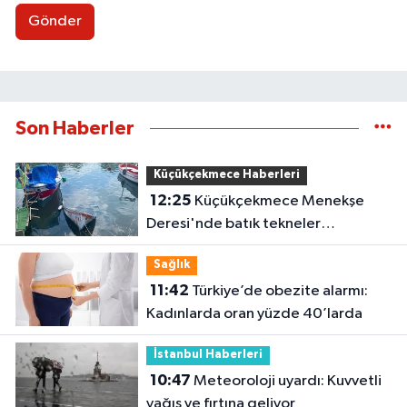
Gönder
Son Haberler
Küçükçekmece Haberleri
12:25
Küçükçekmece Menekşe
Deresi'nde batık tekneler
karabatakların yuvası oldu
Sağlık
11:42
Türkiye’de obezite alarmı:
Kadınlarda oran yüzde 40’larda
İstanbul Haberleri
10:47
Meteoroloji uyardı: Kuvvetli
yağış ve fırtına geliyor