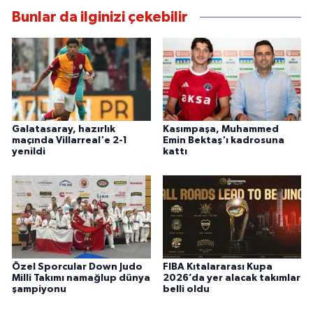
Bunlar da ilginizi çekebilir
Galatasaray, hazırlık
Kasımpaşa, Muhammed
maçında Villarreal'e 2-1
Emin Bektaş'ı kadrosuna
yenildi
kattı
Özel Sporcular Down Judo
FIBA Kıtalararası Kupa
Milli Takımı namağlup dünya
2026’da yer alacak takımlar
şampiyonu
belli oldu