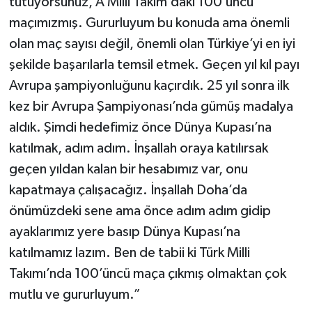
tutuyorsunuz, A Milli Takım’daki 100’üncü
maçımızmış. Gururluyum bu konuda ama önemli
olan maç sayısı değil, önemli olan Türkiye’yi en iyi
şekilde başarılarla temsil etmek. Geçen yıl kıl payı
Avrupa şampiyonluğunu kaçırdık. 25 yıl sonra ilk
kez bir Avrupa Şampiyonası’nda gümüş madalya
aldık. Şimdi hedefimiz önce Dünya Kupası’na
katılmak, adım adım. İnşallah oraya katılırsak
geçen yıldan kalan bir hesabımız var, onu
kapatmaya çalışacağız. İnşallah Doha’da
önümüzdeki sene ama önce adım adım gidip
ayaklarımız yere basıp Dünya Kupası’na
katılmamız lazım. Ben de tabii ki Türk Milli
Takımı’nda 100’üncü maça çıkmış olmaktan çok
mutlu ve gururluyum.”