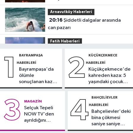
Arnavutköy Haberleri
20:16
Şiddetli dalgalar arasında
can pazarı
Fatih Haberleri
19:52
Fatih'te polise bıçakla saldırı
BAYRAMPAŞA
KÜÇÜKÇEKMECE
1
2
kamerada
HABERLERI
HABERLERI
Bayrampaşa'da
Küçükçekmece'de
Güncel
ölümle
kahreden kaza: 5
17:58
Edirne'de anız yangını
sonuçlanan kaza:
yaşındaki çocuk
ormana sıçradı
Sürücü
yoğun bakımda
gözaltında
BAHÇELIEVLER
3
4
Güncel
MAGAZIN
HABERLERI
17:46
Selçuk Tepeli
Kahramanmaraş'ta çıkan
Bahçelievler'deki
NOW TV'den
orman yangını söndürüldü
bina çökmesi
ayrıldığını
saniye saniye
duyurdu
Güngören Haberleri
görüntülendi