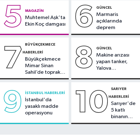
17:23
Güngören’de 5 katlı binanın
5
6
GÜNCEL
MAGAZIN
balkonu yıkıldı
Marmaris
Muhtemel Aşk'ta
açıklarında
Ekin Koç damgası
deprem
BÜYÜKÇEKMECE
7
8
GÜNCEL
HABERLERI
Makine arızası
Büyükçekmece
yapan tanker,
Mimar Sinan
Yalova
Sahil’de toprak
Demirleme
kayması
Sahası'na alındı
SARIYER
9
10
İSTANBUL HABERLERI
HABERLERI
İstanbul'da
Sarıyer'de
yasaklı madde
5 katlı
operasyonu
binanın
çatısında
yangın