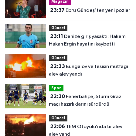
Magazin
23:37
Ebru Gündeş'ten yeni pozlar
Güncel
23:11
Denize giriş yasaktı: Hakem
Hakan Ergin hayatını kaybetti
Güncel
22:33
Bungalov ve tesisin mutfağı
alev alev yandı
Spor
22:30
Fenerbahçe, Sturm Graz
maçı hazırlıklarını sürdürdü
Güncel
22:06
TEM Otoyolu’nda tır alev
alev yandı