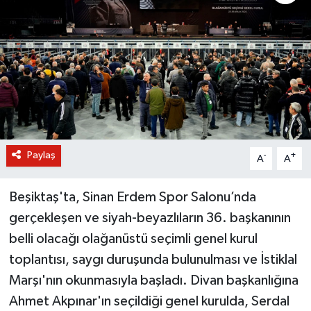
BİLİM VE TEKNOLOJİ
OTOMOBİL
KURUMSAL
Paylaş
-
+
A
A
Beşiktaş'ta, Sinan Erdem Spor Salonu’nda
gerçekleşen ve siyah-beyazlıların 36. başkanının
belli olacağı olağanüstü seçimli genel kurul
toplantısı, saygı duruşunda bulunulması ve İstiklal
Marşı'nın okunmasıyla başladı. Divan başkanlığına
Ahmet Akpınar'ın seçildiği genel kurulda, Serdal