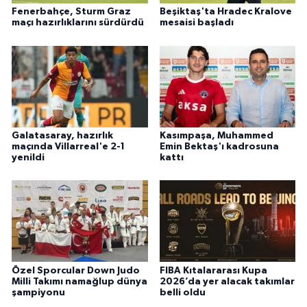
Fenerbahçe, Sturm Graz
Beşiktaş'ta Hradec Kralove
maçı hazırlıklarını sürdürdü
mesaisi başladı
Galatasaray, hazırlık
Kasımpaşa, Muhammed
maçında Villarreal'e 2-1
Emin Bektaş'ı kadrosuna
yenildi
kattı
Özel Sporcular Down Judo
FIBA Kıtalararası Kupa
Milli Takımı namağlup dünya
2026’da yer alacak takımlar
şampiyonu
belli oldu