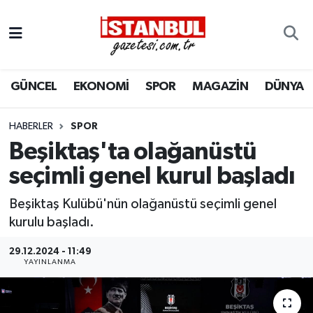
GÜNCEL
Nöbetçi Eczaneler
GÜNCEL
EKONOMİ
SPOR
MAGAZİN
DÜNYA
EKONOMİ
Hava Durumu
İSTANBUL
Trafik Durumu
HABERLER
SPOR
Beşiktaş'ta olağanüstü
DÜNYA
Süper Lig Puan Durumu ve Fikstür
seçimli genel kurul başladı
SPOR
Tüm Manşetler
Beşiktaş Kulübü'nün olağanüstü seçimli genel
kurulu başladı.
MAGAZİN
Son Dakika Haberleri
29.12.2024 - 11:49
YAYINLANMA
KÜLTÜR SANAT
Haber Arşivi
SAĞLIK