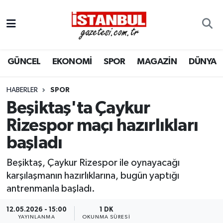
GÜNCEL
Nöbetçi Eczaneler
GÜNCEL
EKONOMİ
SPOR
MAGAZİN
DÜNYA
EKONOMİ
Hava Durumu
İSTANBUL
Trafik Durumu
HABERLER
SPOR
Beşiktaş'ta Çaykur
DÜNYA
Süper Lig Puan Durumu ve Fikstür
Rizespor maçı hazırlıkları
başladı
SPOR
Tüm Manşetler
Beşiktaş, Çaykur Rizespor ile oynayacağı
MAGAZİN
Son Dakika Haberleri
karşılaşmanın hazırlıklarına, bugün yaptığı
antrenmanla başladı.
KÜLTÜR SANAT
Haber Arşivi
12.05.2026 - 15:00
1 DK
SAĞLIK
YAYINLANMA
OKUNMA SÜRESI