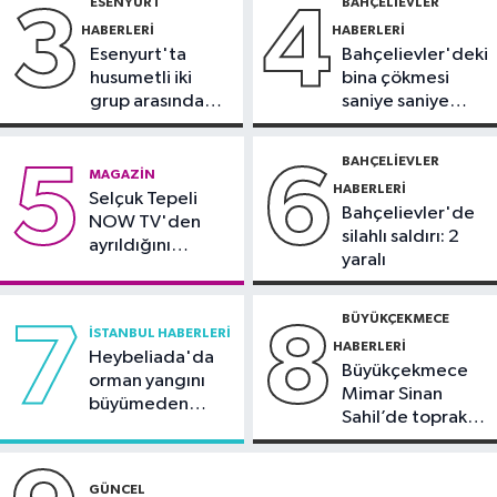
ESENYURT
BAHÇELIEVLER
3
4
Spor
HABERLERI
HABERLERI
18:59
Hamza Yerlikaya: 2028
Esenyurt'ta
Bahçelievler'deki
Olimpiyatları'nda modern
husumetli iki
bina çökmesi
pentatlonda büyük başarılar elde
grup arasında
saniye saniye
İstanbul Haberleri
edeceğiz
silahlı kavga
görüntülendi
18:44
Kireçburnu Sahili Antalya
BAHÇELIEVLER
5
6
MAGAZIN
plajlarını aratmadı
HABERLERI
Selçuk Tepeli
Bahçelievler'de
NOW TV'den
silahlı saldırı: 2
ayrıldığını
yaralı
duyurdu
BÜYÜKÇEKMECE
7
8
İSTANBUL HABERLERI
HABERLERI
Heybeliada'da
Büyükçekmece
orman yangını
Mimar Sinan
büyümeden
Sahil’de toprak
söndürüldü
kayması
GÜNCEL