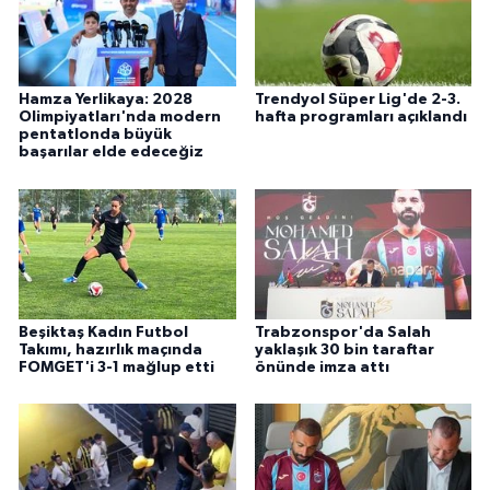
Hamza Yerlikaya: 2028
Trendyol Süper Lig'de 2-3.
Olimpiyatları'nda modern
hafta programları açıklandı
pentatlonda büyük
başarılar elde edeceğiz
Beşiktaş Kadın Futbol
Trabzonspor'da Salah
Takımı, hazırlık maçında
yaklaşık 30 bin taraftar
FOMGET'i 3-1 mağlup etti
önünde imza attı