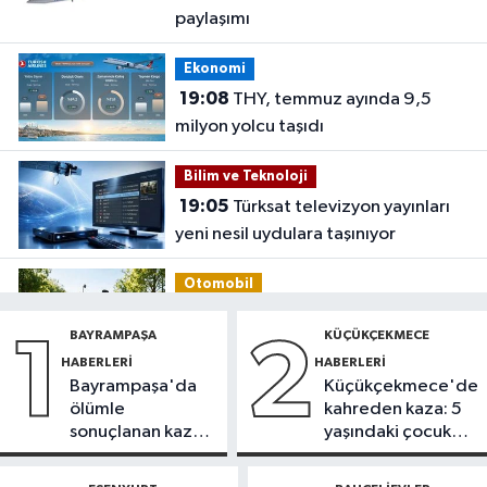
paylaşımı
Ekonomi
19:08
THY, temmuz ayında 9,5
milyon yolcu taşıdı
Bilim ve Teknoloji
19:05
Türksat televizyon yayınları
yeni nesil uydulara taşınıyor
Otomobil
19:03
Motosiklet deneyimi denize
BAYRAMPAŞA
KÜÇÜKÇEKMECE
1
2
taşınacak
HABERLERI
HABERLERI
Bayrampaşa'da
Küçükçekmece'de
Güncel
ölümle
kahreden kaza: 5
19:00
'Çerçeve yasa' teklifi
sonuçlanan kaza:
yaşındaki çocuk
komisyonda
Sürücü
yoğun bakımda
gözaltında