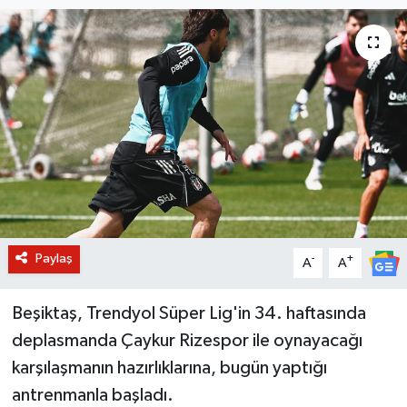
BİLİM VE TEKNOLOJİ
OTOMOBİL
KURUMSAL
Paylaş
-
+
A
A
Beşiktaş, Trendyol Süper Lig'in 34. haftasında
deplasmanda Çaykur Rizespor ile oynayacağı
karşılaşmanın hazırlıklarına, bugün yaptığı
antrenmanla başladı.