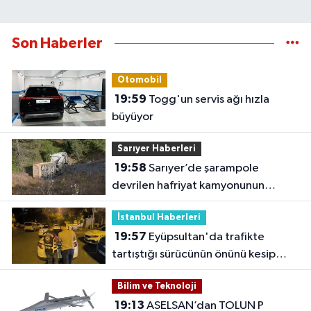
Son Haberler
Otomobil
19:59
Togg'un servis ağı hızla
büyüyor
Sarıyer Haberleri
19:58
Sarıyer’de şarampole
devrilen hafriyat kamyonunun
şoförü yaralandı
İstanbul Haberleri
19:57
Eyüpsultan'da trafikte
tartıştığı sürücünün önünü kesip
tehdit eden saldırgana 180 bin lira
Bilim ve Teknoloji
ceza
19:13
ASELSAN’dan TOLUN P