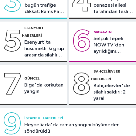
3
4
Spor
bugün trafiğe
cenazesi ailesi
22:02
Trabzon’da Salah’a coşkulu
dikkat: Rams Park
tarafından teslim
karşılama
çevresinde bazı
alındı
yollar kapatılacak
ESENYURT
5
6
Bahçelievler Haberleri
MAGAZIN
HABERLERI
Selçuk Tepeli
22:00
Bahçelievler’de tahliye
Esenyurt'ta
NOW TV'den
edilen bina çöktü
husumetli iki grup
ayrıldığını
arasında silahlı
duyurdu
kavga
BAHÇELIEVLER
7
8
GÜNCEL
HABERLERI
Biga'da korkutan
Bahçelievler'de
yangın
silahlı saldırı: 2
yaralı
9
İSTANBUL HABERLERI
Heybeliada'da orman yangını büyümeden
söndürüldü