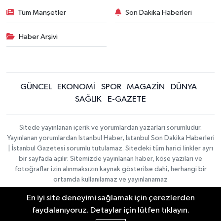
Tüm Manşetler
Son Dakika Haberleri
Haber Arşivi
GÜNCEL
EKONOMİ
SPOR
MAGAZİN
DÜNYA
SAĞLIK
E-GAZETE
Sitede yayınlanan içerik ve yorumlardan yazarları sorumludur.
Yayınlanan yorumlardan İstanbul Haber, İstanbul Son Dakika Haberleri
| İstanbul Gazetesi sorumlu tutulamaz. Sitedeki tüm harici linkler ayrı
bir sayfada açılır. Sitemizde yayınlanan haber, köşe yazıları ve
fotoğraflar izin alınmaksızın kaynak gösterilse dahi, herhangi bir
ortamda kullanılamaz ve yayınlanamaz
En iyi site deneyimi sağlamak için çerezlerden
İletişim
Künye
faydalanıyoruz. Detaylar için lütfen tıklayın.
Haber Yazılımı:
TE Bilişim
|
KURUMSAL
Copyright © 2026