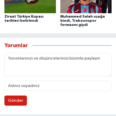
Ziraat Türkiye Kupası
Muhammed Salah uçağa
tarihleri belirlendi
bindi, Trabzonspor
formasını giydi
Yorumlar
Gönder