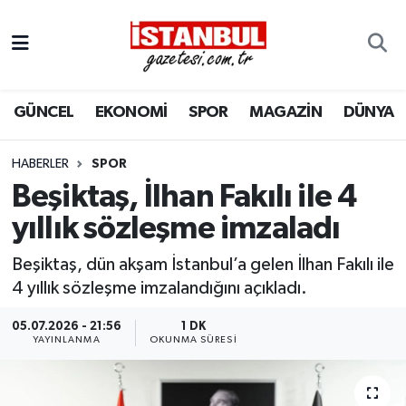
GÜNCEL
Nöbetçi Eczaneler
GÜNCEL
EKONOMİ
SPOR
MAGAZİN
DÜNYA
EKONOMİ
Hava Durumu
İSTANBUL
Trafik Durumu
HABERLER
SPOR
Beşiktaş, İlhan Fakılı ile 4
DÜNYA
Süper Lig Puan Durumu ve Fikstür
yıllık sözleşme imzaladı
SPOR
Tüm Manşetler
Beşiktaş, dün akşam İstanbul’a gelen İlhan Fakılı ile
4 yıllık sözleşme imzalandığını açıkladı.
MAGAZİN
Son Dakika Haberleri
05.07.2026 - 21:56
1 DK
YAYINLANMA
OKUNMA SÜRESI
KÜLTÜR SANAT
Haber Arşivi
SAĞLIK