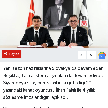
BİLİM VE TEKNOLOJİ
OTOMOBİL
KURUMSAL
Paylaş
-
+
A
A
Yeni sezon hazırlıklarına Slovakya’da devam eden
Beşiktaş’ta transfer çalışmaları da devam ediyor.
Siyah-beyazlılar, dün İstanbul’a getirdiği 20
yaşındaki kanat oyuncusu İlhan Fakılı ile 4 yıllık
sözleşme imzalandığını açıkladı.