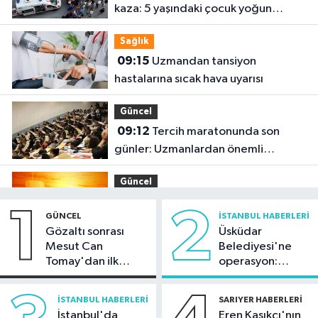
kaza: 5 yaşındaki çocuk yoğun
bakımda
Sağlık
09:15
Uzmandan tansiyon
hastalarına sıcak hava uyarısı
Güncel
09:12
Tercih maratonunda son
günler: Uzmanlardan önemli
tavsiyeler
Güncel
08:57
Yüksek sıcaklık alarmı: Güneş
1
2
GÜNCEL
İSTANBUL HABERLERI
altında çalışmaya öğle yasağı
Gözaltı sonrası
Üsküdar
Mesut Can
Belediyesi'ne
Spor
Tomay'dan ilk
operasyon:
00:51
Fenerbahçe tur için avantajı
açıklama
Sinem Dedetaş'a
yakaladı
tutuklama talebi
İSTANBUL HABERLERI
SARIYER HABERLERI
İstanbul'da
Eren Kaşıkçı'nın