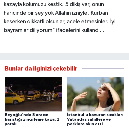
kazayla kolumuzu kestik. 5 dikiş var, onun
haricinde bir şey yok Allahın izniyle. Kurban
keserken dikkatli olsunlar, acele etmesinler. İyi
bayramlar diliyorum" ifadelerini kullandı. .
Bunlar da ilginizi çekebilir
Beyoğlu'nda 8 aracın
İstanbul'u kavuran sıcaklar:
karıştığı zincirleme kaza: 2
Vatandaş sahillere ve
yaralı
parklara akın etti