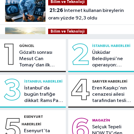
Bilim ve Teknoloji
21:26
İnternet kullanan bireylerin
oranı yüzde 92,3 oldu
Bilim ve Teknoloji
21:23
5G abone sayısı 4 ayda 44,5
1
2
GÜNCEL
İSTANBUL HABERLERI
milyona ulaştı
Gözaltı sonrası
Üsküdar
Mesut Can
Belediyesi'ne
Kültür Sanat
Tomay'dan ilk
operasyon:
21:21
Esenler Belediyesi
açıklama
Sinem Dedetaş'a
vatandaşları yazlık sinemada
tutuklama talebi
3
4
İSTANBUL HABERLERI
SARIYER HABERLERI
buluşturuyor
İstanbul'da
Eren Kaşıkçı'nın
Sağlık
bugün trafiğe
cenazesi ailesi
21:17
"Karaciğerim yağlı"
dikkat: Rams Park
tarafından teslim
demeyin, önlemini alın
çevresinde bazı
alındı
yollar kapatılacak
ESENYURT
5
6
Spor
MAGAZIN
HABERLERI
Selçuk Tepeli
21:10
Trabzonspor'da Salah
Esenyurt'ta
NOW TV'den