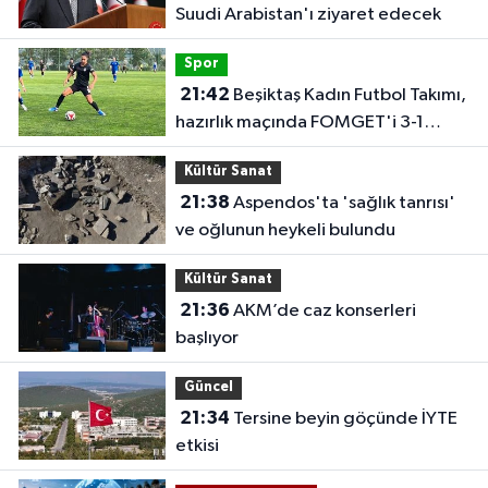
Suudi Arabistan'ı ziyaret edecek
Spor
21:42
Beşiktaş Kadın Futbol Takımı,
hazırlık maçında FOMGET'i 3-1
mağlup etti
Kültür Sanat
21:38
Aspendos'ta 'sağlık tanrısı'
ve oğlunun heykeli bulundu
Kültür Sanat
21:36
AKM’de caz konserleri
başlıyor
Güncel
21:34
Tersine beyin göçünde İYTE
etkisi