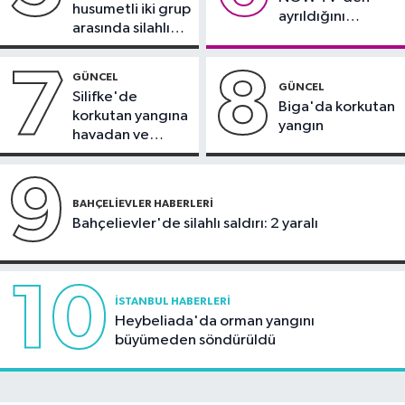
yaklaşık 30 bin taraftar önünde imza
husumetli iki grup
ayrıldığını
attı
arasında silahlı
duyurdu
kavga
7
8
GÜNCEL
GÜNCEL
Silifke'de
Biga'da korkutan
korkutan yangına
yangın
havadan ve
karadan
müdahale
9
BAHÇELIEVLER HABERLERI
Bahçelievler'de silahlı saldırı: 2 yaralı
10
İSTANBUL HABERLERI
Heybeliada'da orman yangını
büyümeden söndürüldü