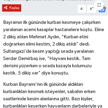
Paylaş
-
+
BİLİM VE TEKNOLOJİ
A
A
OTOMOBİL
Bayramın ilk gününde kurban kesmeye çalışırken
yaralanan acemi kasaplar hastanelere koştu. Eline
KURUMSAL
2 dikiş atılan Mehmet Aydın, "Kurban etini
doğrarken elimi kestim, 2 dikiş atıldı" dedi.
Sultangazi'de kesim yaptığı sırada yaralanan
Serdar Demirbaş ise, "Hayvanı kestik. Tam
derisini yüzerken o sırada kazayla kolumuzu
kestik. 5 dikiş var" diye konuştu.
Kurban Bayramı'nın ilk gününde aldıkları
kurbanlıkları kesmek isteyenler, sabahın erken
saatlerinde kesim alanlarına gitti. Bazı kişiler,
kurbanlıkları keserken hayvanların darbeleriyle ya