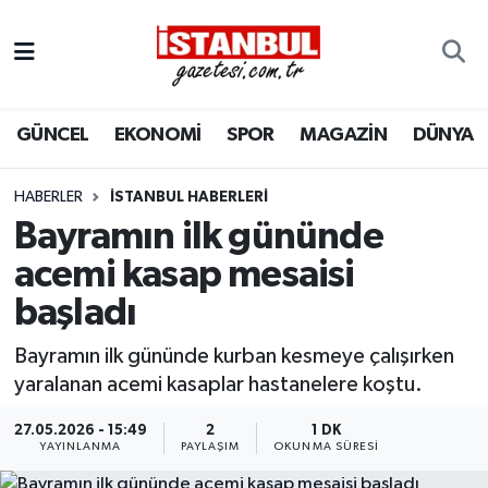
GÜNCEL
Nöbetçi Eczaneler
GÜNCEL
EKONOMİ
SPOR
MAGAZİN
DÜNYA
EKONOMİ
Hava Durumu
İSTANBUL
Trafik Durumu
HABERLER
İSTANBUL HABERLERI
Bayramın ilk gününde
DÜNYA
Süper Lig Puan Durumu ve Fikstür
acemi kasap mesaisi
başladı
SPOR
Tüm Manşetler
Bayramın ilk gününde kurban kesmeye çalışırken
MAGAZİN
Son Dakika Haberleri
yaralanan acemi kasaplar hastanelere koştu.
KÜLTÜR SANAT
Haber Arşivi
27.05.2026 - 15:49
2
1 DK
YAYINLANMA
PAYLAŞIM
OKUNMA SÜRESI
SAĞLIK