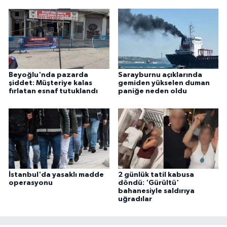
Beyoğlu'nda pazarda
Sarayburnu açıklarında
şiddet: Müşteriye kalas
gemiden yükselen duman
fırlatan esnaf tutuklandı
paniğe neden oldu
İstanbul'da yasaklı madde
2 günlük tatil kabusa
operasyonu
döndü: 'Gürültü'
bahanesiyle saldırıya
uğradılar