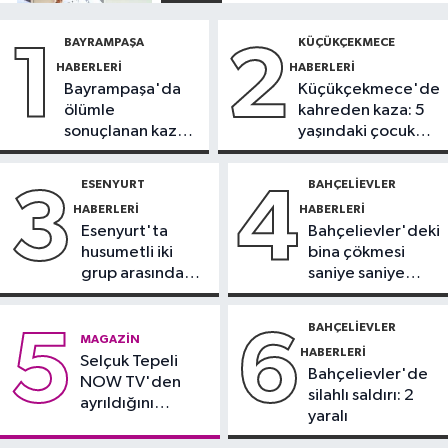
11:16
‘Geleceğin meslekleri
BAYRAMPAŞA
KÜÇÜKÇEKMECE
1
2
bugünden şekilleniyor’
HABERLERI
HABERLERI
Bayrampaşa'da
Küçükçekmece'de
Sağlık
ölümle
kahreden kaza: 5
10:45
Aşırı sıcakta bakımsız klima
sonuçlanan kaza:
yaşındaki çocuk
yangınlara neden olabilir
Sürücü
yoğun bakımda
gözaltında
ESENYURT
BAHÇELIEVLER
3
4
Spor
HABERLERI
HABERLERI
10:42
TAYK-Eker Olympos Regatta
Esenyurt'ta
Bahçelievler'deki
Yelken Yarışları'nda ilk günün
husumetli iki
bina çökmesi
sonuçları belli oldu
grup arasında
saniye saniye
Kağıthane Haberleri
silahlı kavga
görüntülendi
09:59
Kağıthane’de uyuşturucu
BAHÇELIEVLER
5
6
MAGAZIN
operasyonu
HABERLERI
Selçuk Tepeli
Bahçelievler'de
NOW TV'den
silahlı saldırı: 2
ayrıldığını
yaralı
duyurdu