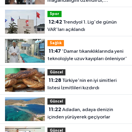
magandalığını özendirdi,
ehliyetinden oldu: 72 bin lira ceza
Spor
12:42
Trendyol 1. Lig'de günün
VAR'ları açıklandı
Sağlık
11:47
'Damar tıkanıklıklarında yeni
teknolojiyle uzuv kayıpları önleniyor'
Güncel
11:28
Türkiye'nin en iyi simitleri
listesi İzmitlileri kızdırdı
Güncel
11:22
Adadan, adaya denizin
içinden yürüyerek geçiyorlar
Güncel