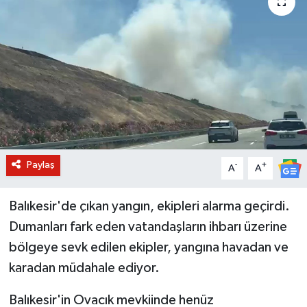
BİLİM VE TEKNOLOJİ
OTOMOBİL
KURUMSAL
Paylaş
-
+
A
A
Balıkesir'de çıkan yangın, ekipleri alarma geçirdi.
Dumanları fark eden vatandaşların ihbarı üzerine
bölgeye sevk edilen ekipler, yangına havadan ve
karadan müdahale ediyor.
Balıkesir'in Ovacık mevkiinde henüz