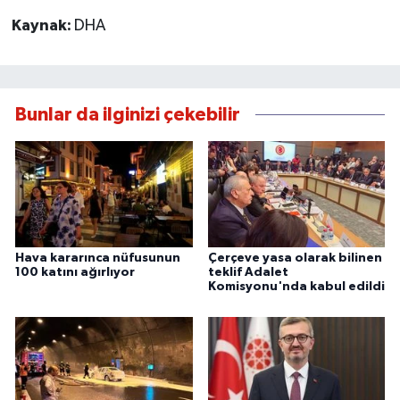
Kaynak:
DHA
Bunlar da ilginizi çekebilir
Hava kararınca nüfusunun
Çerçeve yasa olarak bilinen
100 katını ağırlıyor
teklif Adalet
Komisyonu'nda kabul edildi