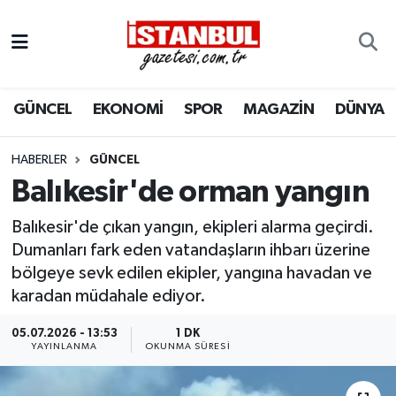
GÜNCEL
Nöbetçi Eczaneler
GÜNCEL
EKONOMİ
SPOR
MAGAZİN
DÜNYA
EKONOMİ
Hava Durumu
İSTANBUL
Trafik Durumu
HABERLER
GÜNCEL
Balıkesir'de orman yangın
DÜNYA
Süper Lig Puan Durumu ve Fikstür
Balıkesir'de çıkan yangın, ekipleri alarma geçirdi.
SPOR
Tüm Manşetler
Dumanları fark eden vatandaşların ihbarı üzerine
bölgeye sevk edilen ekipler, yangına havadan ve
MAGAZİN
Son Dakika Haberleri
karadan müdahale ediyor.
05.07.2026 - 13:53
1 DK
KÜLTÜR SANAT
Haber Arşivi
YAYINLANMA
OKUNMA SÜRESI
SAĞLIK