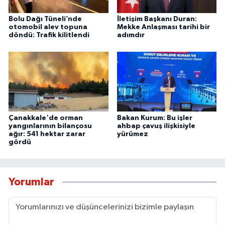
Bolu Dağı Tüneli’nde
İletişim Başkanı Duran:
otomobil alev topuna
Mekke Anlaşması tarihi bir
döndü: Trafik kilitlendi
adımdır
Çanakkale'de orman
Bakan Kurum: Bu işler
yangınlarının bilançosu
ahbap çavuş ilişkisiyle
ağır: 541 hektar zarar
yürümez
gördü
Yorumlar