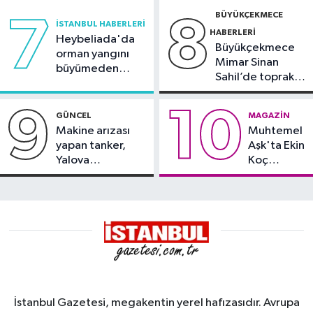
BÜYÜKÇEKMECE
7
8
İSTANBUL HABERLERI
HABERLERI
Heybeliada'da
Büyükçekmece
orman yangını
Mimar Sinan
büyümeden
Sahil’de toprak
söndürüldü
kayması
9
10
GÜNCEL
MAGAZIN
Makine arızası
Muhtemel
yapan tanker,
Aşk'ta Ekin
Yalova
Koç
Demirleme
damgası
Sahası'na alındı
İstanbul Gazetesi, megakentin yerel hafızasıdır. Avrupa