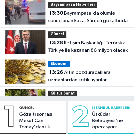
Bayrampaşa Haberleri
13:30
Bayrampaşa'da ölümle
sonuçlanan kaza: Sürücü gözaltında
Güncel
13:28
İletişim Başkanlığı: Terörsüz
Türkiye ile kazanan 86 milyon olacak
Ekonomi
13:26
Altın bozduracaklara
uzmanlardan kritik uyarılar
Kültür Sanat
13:14
AKM'de yaz akşamları cazla
1
2
GÜNCEL
İSTANBUL HABERLERI
buluşacak
Gözaltı sonrası
Üsküdar
Mesut Can
Belediyesi'ne
Güncel
Tomay'dan ilk
operasyon:
12:55
MASAK raporunda sanat ve iş
açıklama
Sinem Dedetaş'a