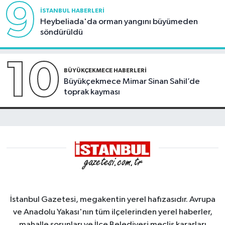
9
İSTANBUL HABERLERI
Heybeliada'da orman yangını büyümeden
söndürüldü
10
BÜYÜKÇEKMECE HABERLERI
Büyükçekmece Mimar Sinan Sahil’de
toprak kayması
İstanbul Gazetesi, megakentin yerel hafızasıdır. Avrupa
ve Anadolu Yakası'nın tüm ilçelerinden yerel haberler,
mahalle sorunları ve İlçe Belediyesi meclis kararları