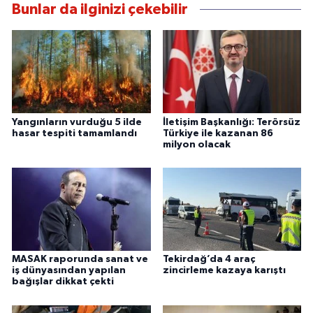
Bunlar da ilginizi çekebilir
Yangınların vurduğu 5 ilde
İletişim Başkanlığı: Terörsüz
hasar tespiti tamamlandı
Türkiye ile kazanan 86
milyon olacak
MASAK raporunda sanat ve
Tekirdağ’da 4 araç
iş dünyasından yapılan
zincirleme kazaya karıştı
bağışlar dikkat çekti