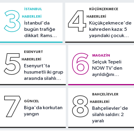
dünyasından yapılan bağışlar dikkat
tutuklama talebi
İSTANBUL
KÜÇÜKÇEKMECE
3
4
çekti
HABERLERI
HABERLERI
İstanbul Haberleri
İstanbul'da
Küçükçekmece'de
12:25
Dev vinç gemisi Saipem
bugün trafiğe
kahreden kaza: 5
7000 İstanbul Boğazı'ndan geçti
dikkat: Rams
yaşındaki çocuk
Park çevresinde
yoğun bakımda
Güncel
bazı yollar
ESENYURT
5
6
kapatılacak
12:15
Tekirdağ’da 4 araç
MAGAZIN
HABERLERI
Selçuk Tepeli
zincirleme kazaya karıştı
Esenyurt'ta
NOW TV'den
husumetli iki grup
ayrıldığını
arasında silahlı
duyurdu
kavga
BAHÇELIEVLER
7
8
GÜNCEL
HABERLERI
Biga'da korkutan
Bahçelievler'de
yangın
silahlı saldırı: 2
yaralı