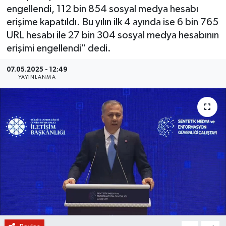
engellendi, 112 bin 854 sosyal medya hesabı
BİLİM VE TEKNOLOJİ
erişime kapatıldı. Bu yılın ilk 4 ayında ise 6 bin 765
URL hesabı ile 27 bin 304 sosyal medya hesabının
OTOMOBİL
erişimi engellendi" dedi.
KURUMSAL
07.05.2025 - 12:49
YAYINLANMA