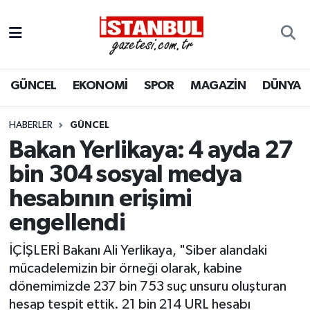
GÜNCEL
Nöbetçi Eczaneler
GÜNCEL
EKONOMİ
SPOR
MAGAZİN
DÜNYA
EKONOMİ
Hava Durumu
İSTANBUL
Trafik Durumu
HABERLER
GÜNCEL
Bakan Yerlikaya: 4 ayda 27
DÜNYA
Süper Lig Puan Durumu ve Fikstür
bin 304 sosyal medya
hesabının erişimi
SPOR
Tüm Manşetler
engellendi
MAGAZİN
Son Dakika Haberleri
İÇİŞLERİ Bakanı Ali Yerlikaya, "Siber alandaki
KÜLTÜR SANAT
Haber Arşivi
mücadelemizin bir örneği olarak, kabine
dönemimizde 237 bin 753 suç unsuru oluşturan
SAĞLIK
hesap tespit ettik. 21 bin 214 URL hesabı