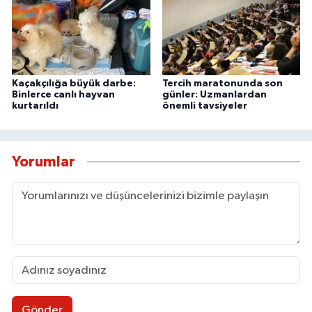
Kaçakçılığa büyük darbe:
Tercih maratonunda son
Binlerce canlı hayvan
günler: Uzmanlardan
kurtarıldı
önemli tavsiyeler
Yorumlar
Gönder