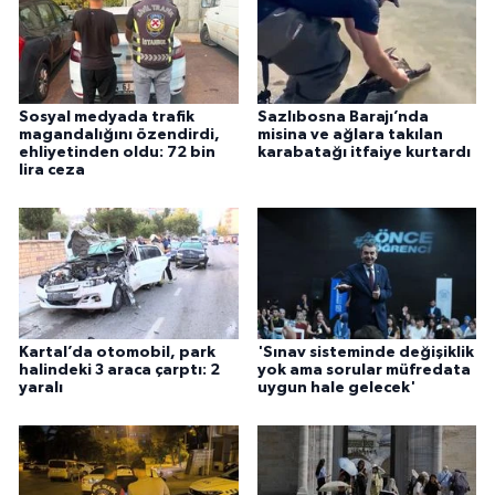
Sosyal medyada trafik
Sazlıbosna Barajı’nda
magandalığını özendirdi,
misina ve ağlara takılan
ehliyetinden oldu: 72 bin
karabatağı itfaiye kurtardı
lira ceza
Kartal’da otomobil, park
'Sınav sisteminde değişiklik
halindeki 3 araca çarptı: 2
yok ama sorular müfredata
yaralı
uygun hale gelecek'