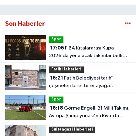
Son Haberler
Spor
17:06
FIBA Kıtalararası Kupa
2026’da yer alacak takımlar belli
oldu
Fatih Haberleri
16:21
Fatih Belediyesi tarihî
çeşmeleri birer birer ayağa
kaldırıyor
Spor
16:18
Görme Engelli B1 Milli Takımı,
Avrupa Şampiyonası'na Riva'da
hazırlanıyor
Sultangazi Haberleri