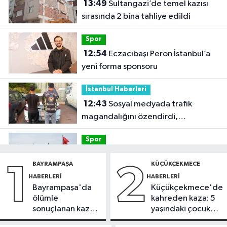
13:49
Sultangazi’de temel kazısı
sırasında 2 bina tahliye edildi
Spor
12:54
Eczacıbaşı Peron İstanbul’a
yeni forma sponsoru
İstanbul Haberleri
12:43
Sosyal medyada trafik
magandalığını özendirdi,
ehliyetinden oldu: 72 bin lira ceza
Spor
12:42
Trendyol 1. Lig'de günün
BAYRAMPAŞA
KÜÇÜKÇEKMECE
1
2
VAR'ları açıklandı
HABERLERI
HABERLERI
Bayrampaşa'da
Küçükçekmece'de
Sağlık
ölümle
kahreden kaza: 5
11:47
'Damar tıkanıklıklarında yeni
sonuçlanan kaza:
yaşındaki çocuk
teknolojiyle uzuv kayıpları önleniyor'
Sürücü
yoğun bakımda