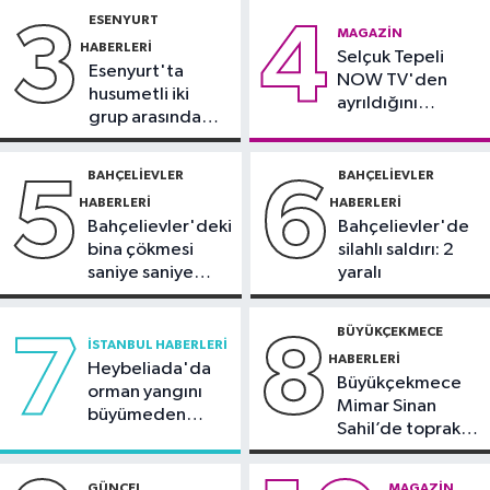
gözaltında
ESENYURT
3
4
Güncel
MAGAZIN
HABERLERI
11:28
Selçuk Tepeli
Türkiye'nin en iyi simitleri
Esenyurt'ta
NOW TV'den
listesi İzmitlileri kızdırdı
husumetli iki
ayrıldığını
grup arasında
duyurdu
Güncel
silahlı kavga
11:22
Adadan, adaya denizin
BAHÇELIEVLER
BAHÇELIEVLER
5
6
içinden yürüyerek geçiyorlar
HABERLERI
HABERLERI
Bahçelievler'deki
Bahçelievler'de
bina çökmesi
silahlı saldırı: 2
saniye saniye
yaralı
görüntülendi
BÜYÜKÇEKMECE
7
8
İSTANBUL HABERLERI
HABERLERI
Heybeliada'da
Büyükçekmece
orman yangını
Mimar Sinan
büyümeden
Sahil’de toprak
söndürüldü
kayması
GÜNCEL
MAGAZIN