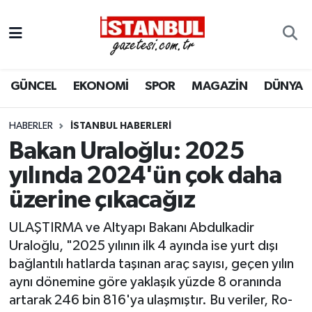
GÜNCEL
Nöbetçi Eczaneler
GÜNCEL
EKONOMİ
SPOR
MAGAZİN
DÜNYA
EKONOMİ
Hava Durumu
İSTANBUL
Trafik Durumu
HABERLER
İSTANBUL HABERLERI
Bakan Uraloğlu: 2025
DÜNYA
Süper Lig Puan Durumu ve Fikstür
yılında 2024'ün çok daha
üzerine çıkacağız
SPOR
Tüm Manşetler
ULAŞTIRMA ve Altyapı Bakanı Abdulkadir
MAGAZİN
Son Dakika Haberleri
Uraloğlu, "2025 yılının ilk 4 ayında ise yurt dışı
bağlantılı hatlarda taşınan araç sayısı, geçen yılın
KÜLTÜR SANAT
Haber Arşivi
aynı dönemine göre yaklaşık yüzde 8 oranında
artarak 246 bin 816'ya ulaşmıştır. Bu veriler, Ro-
SAĞLIK