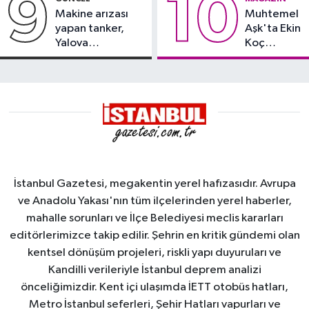
9
10
Makine arızası
Muhtemel
yapan tanker,
Aşk'ta Ekin
Yalova
Koç
Demirleme
damgası
Sahası'na alındı
İstanbul Gazetesi, megakentin yerel hafızasıdır. Avrupa
ve Anadolu Yakası'nın tüm ilçelerinden yerel haberler,
mahalle sorunları ve İlçe Belediyesi meclis kararları
editörlerimizce takip edilir. Şehrin en kritik gündemi olan
kentsel dönüşüm projeleri, riskli yapı duyuruları ve
Kandilli verileriyle İstanbul deprem analizi
önceliğimizdir. Kent içi ulaşımda İETT otobüs hatları,
Metro İstanbul seferleri, Şehir Hatları vapurları ve