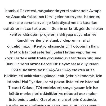
İstanbul Gazetesi, megakentin yerel hafızasıdır. Avrupa
ve Anadolu Yakası'nın tüm ilçelerinden yerel haberler,
mahalle sorunları ve İlçe Belediyesi meclis kararları
editörlerimizce takip edilir. Şehrin en kritik gündemi olan
kentsel dönüşüm projeleri, riskli yapı duyuruları ve
Kandilli verileriyle İstanbul deprem analizi
önceliğimizdir. Kent içi ulaşımda İETT otobüs hatları,
Metro İstanbul seferleri, Şehir Hatları vapurları ve
köprülerdeki anlık trafik yoğunluğu vatandaşın bilgisine
sunulur. Yerel hizmetlerde İBB Beyaz Masa duyuruları,
İSKİ su kesintisi ve BEDAŞ/AYEDAŞ elektrik arıza
bildirimleri anlık olarak güncellenir. Şehrin ekonomisi için
İstanbul Hal Fiyatları, semt pazarı listeleri ve İstanbul
Ticaret Odası (İTO) endeksleri; sosyal yaşam için ise
kültür merkezleri etkinlikleri ve nöbetçi eczaneler
listelenir. İstanbul Gazetesi; manşetlerin ötesinde,
sokağın ve mahallenin sesi olan yerel medya organıdır.