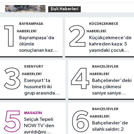
Şişli Haberleri
10:35
Şişli’de korku dolu anlar!
BAYRAMPAŞA
KÜÇÜKÇEKMECE
1
2
Görme engelli genç metro raylarına
HABERLERI
HABERLERI
düştü
Bayrampaşa'da
Küçükçekmece'de
İstanbul Haberleri
ölümle
kahreden kaza: 5
10:04
Namaz kılarken soyuldu! 10
sonuçlanan kaza:
yaşındaki çocuk
yıllık birikimi saniyeler içinde gitti
Sürücü
yoğun bakımda
gözaltında
ESENYURT
BAHÇELIEVLER
3
4
Güncel
HABERLERI
HABERLERI
09:56
Sahte tebligat tuzağı! e-
Esenyurt'ta
Bahçelievler'deki
Devlet bilgilerinizi çaldırmayın
husumetli iki
bina çökmesi
grup arasında
saniye saniye
DÜNYA
silahlı kavga
görüntülendi
09:42
Joe Biden’ın kanseri yayıldı:
BAHÇELIEVLER
5
6
Oğlu Hunter Biden’dan açıklama
MAGAZIN
HABERLERI
Selçuk Tepeli
Bahçelievler'de
NOW TV'den
silahlı saldırı: 2
ayrıldığını