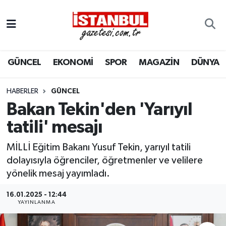
GÜNCEL
Nöbetçi Eczaneler
GÜNCEL
EKONOMİ
SPOR
MAGAZİN
DÜNYA
EKONOMİ
Hava Durumu
İSTANBUL
Trafik Durumu
HABERLER
GÜNCEL
Bakan Tekin'den 'Yarıyıl
DÜNYA
Süper Lig Puan Durumu ve Fikstür
tatili' mesajı
SPOR
Tüm Manşetler
MİLLİ Eğitim Bakanı Yusuf Tekin, yarıyıl tatili
dolayısıyla öğrenciler, öğretmenler ve velilere
MAGAZİN
Son Dakika Haberleri
yönelik mesaj yayımladı.
KÜLTÜR SANAT
Haber Arşivi
16.01.2025 - 12:44
YAYINLANMA
SAĞLIK