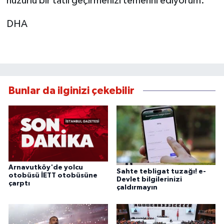
huzurlu bir tatil geçirmenizi temenni ediyorum."
DHA
Bunlar da ilginizi çekebilir
Arnavutköy'de yolcu
Sahte tebligat tuzağı! e-
otobüsü İETT otobüsüne
Devlet bilgilerinizi
çarptı
çaldırmayın