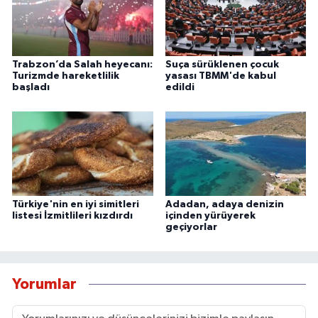
Trabzon’da Salah heyecanı:
Suça sürüklenen çocuk
Turizmde hareketlilik
yasası TBMM'de kabul
başladı
edildi
Türkiye'nin en iyi simitleri
Adadan, adaya denizin
listesi İzmitlileri kızdırdı
içinden yürüyerek
geçiyorlar
Yorumlar