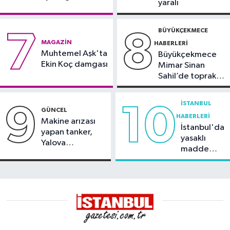
yaralı
duyurdu
BÜYÜKÇEKMECE
7
8
MAGAZIN
HABERLERI
Muhtemel Aşk'ta
Büyükçekmece
Ekin Koç damgası
Mimar Sinan
Sahil’de toprak
kayması
İSTANBUL
9
10
GÜNCEL
HABERLERI
Makine arızası
İstanbul'da
yapan tanker,
yasaklı
Yalova
madde
Demirleme
operasyonu
Sahası'na alındı