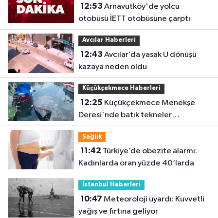
12:53
Arnavutköy'de yolcu
otobüsü İETT otobüsüne çarptı
Avcılar Haberleri
12:43
Avcılar’da yasak U dönüşü
kazaya neden oldu
Küçükçekmece Haberleri
12:25
Küçükçekmece Menekşe
Deresi'nde batık tekneler
karabatakların yuvası oldu
Sağlık
11:42
Türkiye’de obezite alarmı:
Kadınlarda oran yüzde 40’larda
İstanbul Haberleri
10:47
Meteoroloji uyardı: Kuvvetli
yağış ve fırtına geliyor