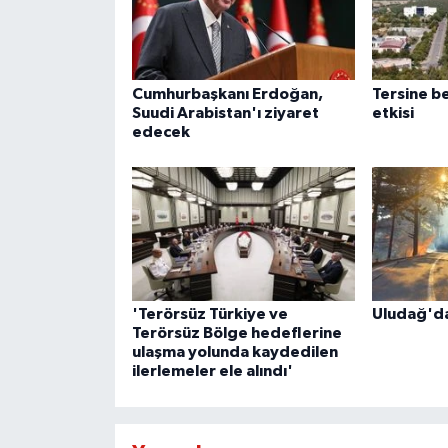
Cumhurbaşkanı Erdoğan,
Tersine b
Suudi Arabistan'ı ziyaret
etkisi
edecek
'Terörsüz Türkiye ve
Uludağ'da
Terörsüz Bölge hedeflerine
ulaşma yolunda kaydedilen
ilerlemeler ele alındı'