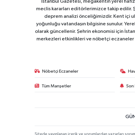
İstanbul Gazetesi, megakentin yerel hafıza
meclis kararları editörlerimizce takip edilir. 
deprem analizi önceliğimizdir. Kent içi ul
yoğunluğu vatandaşın bilgisine sunulur. Yerel
olarak güncellenir. Şehrin ekonomisi için İstan
merkezleri etkinlikleri ve nöbetçi eczaneler 
Nöbetçi Eczaneler
Ha
Tüm Manşetler
Son 
GÜN
Sitede yayınlanan içerik ve yorumlardan yazarları soru