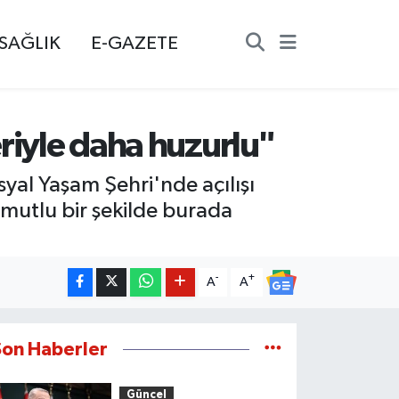
SAĞLIK
E-GAZETE
eriyle daha huzurlu"
al Yaşam Şehri'nde açılışı
, mutlu bir şekilde burada
-
+
A
A
Son Haberler
Güncel