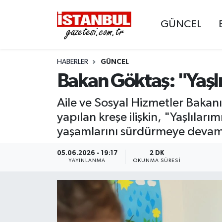
GÜNCEL
GÜNCEL
Nöbetçi Eczaneler
HABERLER
GÜNCEL
EKONOMİ
Hava Durumu
Bakan Göktaş: "Yaşlı
İSTANBUL
Trafik Durumu
Aile ve Sosyal Hizmetler Bakan
DÜNYA
Süper Lig Puan Durumu ve Fikstür
yapılan kreşe ilişkin, "Yaşlılar
yaşamlarını sürdürmeye devam
SPOR
Tüm Manşetler
05.06.2026 - 19:17
2 DK
YAYINLANMA
OKUNMA SÜRESI
MAGAZİN
Son Dakika Haberleri
KÜLTÜR SANAT
Haber Arşivi
SAĞLIK