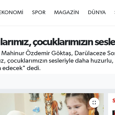
EKONOMİ
SPOR
MAGAZİN
DÜNYA
larımız, çocuklarımızın sesl
ı Mahinur Özdemir Göktaş, Darülaceze Sosy
ımız, çocuklarımızın sesleriyle daha huzurlu
 edecek" dedi.