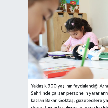
BİLİM VE TEKNOLOJİ
OTOMOBİL
KURUMSAL
Yaklaşık 900 yaşlının faydalandığı A
Şehri'nde çalışan personelin yararlanma
katılan Bakan Göktaş, gazetecilere yap
doğrultusunda çalışmalarını sürdürdükl