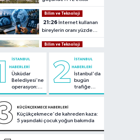
Bilim ve Teknoloji
21:26
İnternet kullanan
bireylerin oranı yüzde
92,3 oldu
Bilim ve Teknoloji
21:23
5G abone sayısı
İSTANBUL
İSTANBUL
1
2
4 ayda 44,5 milyona
HABERLERI
HABERLERI
ulaştı
Üsküdar
İstanbul'da
Kültür Sanat
Belediyesi'ne
bugün
21:21
Esenler
operasyon:
trafiğe
Belediyesi vatandaşları
Sinem
dikkat:
yazlık sinemada
Dedetaş'a
Rams Park
3
Sağlık
tutuklama
çevresinde
buluşturuyor
KÜÇÜKÇEKMECE HABERLERI
talebi
bazı yollar
Küçükçekmece'de kahreden kaza:
21:17
"Karaciğerim
kapatılacak
5 yaşındaki çocuk yoğun bakımda
yağlı" demeyin,
önlemini alın
Spor