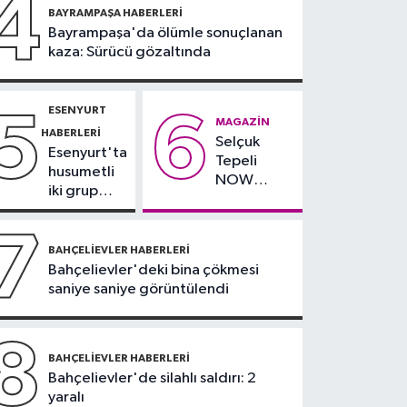
4
21:10
BAYRAMPAŞA HABERLERI
Trabzonspor'da
Bayrampaşa'da ölümle sonuçlanan
Salah yaklaşık 30 bin
kaza: Sürücü gözaltında
taraftar önünde imza
attı
ESENYURT
5
6
MAGAZIN
HABERLERI
Selçuk
Esenyurt'ta
Tepeli
husumetli
NOW
iki grup
TV'den
arasında
ayrıldığını
silahlı
7
duyurdu
kavga
BAHÇELIEVLER HABERLERI
Bahçelievler'deki bina çökmesi
saniye saniye görüntülendi
8
BAHÇELIEVLER HABERLERI
Bahçelievler'de silahlı saldırı: 2
yaralı