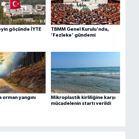
eyin göçünde İYTE
TBMM Genel Kurulu'nda,
'Fezleke' gündemi
 orman yangını
Mikroplastik kirliliğine karşı
mücadelenin startı verildi