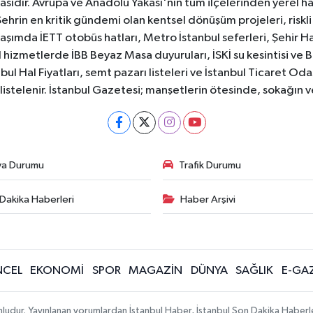
sıdır. Avrupa ve Anadolu Yakası'nın tüm ilçelerinden yerel hab
Şehrin en kritik gündemi olan kentsel dönüşüm projeleri, riskli 
aşımda İETT otobüs hatları, Metro İstanbul seferleri, Şehir Hat
 hizmetlerde İBB Beyaz Masa duyuruları, İSKİ su kesintisi ve 
bul Hal Fiyatları, semt pazarı listeleri ve İstanbul Ticaret Odas
listelenir. İstanbul Gazetesi; manşetlerin ötesinde, sokağın 
va Durumu
Trafik Durumu
Dakika Haberleri
Haber Arşivi
CEL
EKONOMİ
SPOR
MAGAZİN
DÜNYA
SAĞLIK
E-GA
mludur. Yayınlanan yorumlardan İstanbul Haber, İstanbul Son Dakika Haberl