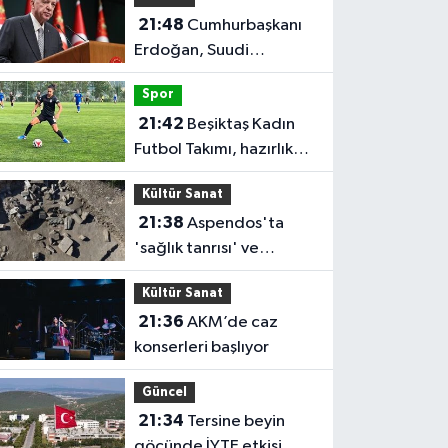
21:48
Cumhurbaşkanı
Erdoğan, Suudi
Arabistan'ı ziyaret
Spor
edecek
21:42
Beşiktaş Kadın
Futbol Takımı, hazırlık
maçında FOMGET'i 3-1
Kültür Sanat
mağlup etti
21:38
Aspendos'ta
'sağlık tanrısı' ve
oğlunun heykeli bulundu
Kültür Sanat
21:36
AKM’de caz
konserleri başlıyor
Güncel
21:34
Tersine beyin
göçünde İYTE etkisi