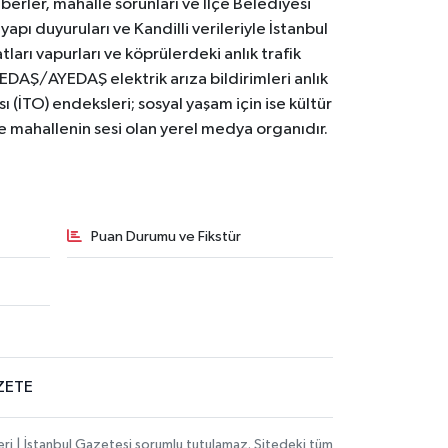
erler, mahalle sorunları ve İlçe Belediyesi
yapı duyuruları ve Kandilli verileriyle İstanbul
ları vapurları ve köprülerdeki anlık trafik
BEDAŞ/AYEDAŞ elektrik arıza bildirimleri anlık
ı (İTO) endeksleri; sosyal yaşam için ise kültür
ve mahallenin sesi olan yerel medya organıdır.
Puan Durumu ve Fikstür
ZETE
eri | İstanbul Gazetesi sorumlu tutulamaz. Sitedeki tüm