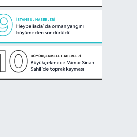
9
İSTANBUL HABERLERI
Heybeliada'da orman yangını
büyümeden söndürüldü
10
BÜYÜKÇEKMECE HABERLERI
Büyükçekmece Mimar Sinan
Sahil’de toprak kayması