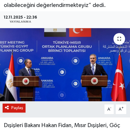
olabileceğini değerlendirmekteyiz” dedi.
BİLİM VE TEKNOLOJİ
12.11.2025 - 22:36
YAYINLANMA
OTOMOBİL
KURUMSAL
Paylaş
-
+
A
A
Dışişleri Bakanı Hakan Fidan, Mısır Dışişleri, Göç