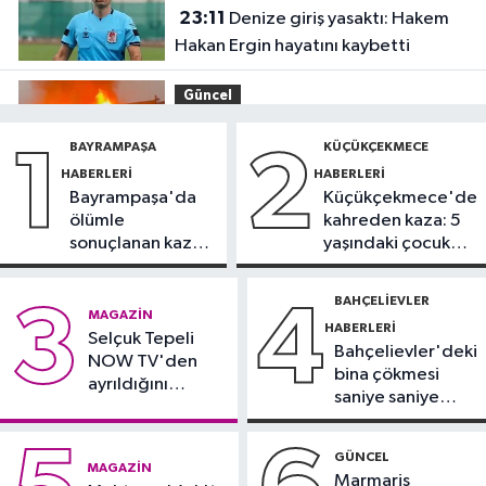
23:11
Denize giriş yasaktı: Hakem
Hakan Ergin hayatını kaybetti
Güncel
22:33
Bungalov ve tesisin mutfağı
BAYRAMPAŞA
KÜÇÜKÇEKMECE
1
2
alev alev yandı
HABERLERI
HABERLERI
Bayrampaşa'da
Küçükçekmece'de
Spor
ölümle
kahreden kaza: 5
22:30
Fenerbahçe, Sturm Graz
sonuçlanan kaza:
yaşındaki çocuk
maçı hazırlıklarını sürdürdü
Sürücü
yoğun bakımda
gözaltında
BAHÇELIEVLER
3
4
Güncel
MAGAZIN
HABERLERI
22:06
Selçuk Tepeli
TEM Otoyolu’nda tır alev
Bahçelievler'deki
NOW TV'den
alev yandı
bina çökmesi
ayrıldığını
saniye saniye
duyurdu
Arnavutköy Haberleri
görüntülendi
20:16
Şiddetli dalgalar arasında
GÜNCEL
MAGAZIN
can pazarı
Marmaris