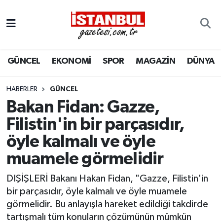
GÜNCEL
Nöbetçi Eczaneler
GÜNCEL
EKONOMİ
SPOR
MAGAZİN
DÜNYA
EKONOMİ
Hava Durumu
İSTANBUL
Trafik Durumu
HABERLER
GÜNCEL
Bakan Fidan: Gazze,
DÜNYA
Süper Lig Puan Durumu ve Fikstür
Filistin'in bir parçasıdır,
öyle kalmalı ve öyle
SPOR
Tüm Manşetler
muamele görmelidir
MAGAZİN
Son Dakika Haberleri
DIŞİŞLERİ Bakanı Hakan Fidan, "Gazze, Filistin'in
KÜLTÜR SANAT
Haber Arşivi
bir parçasıdır, öyle kalmalı ve öyle muamele
görmelidir. Bu anlayışla hareket edildiği takdirde
SAĞLIK
tartışmalı tüm konuların çözümünün mümkün