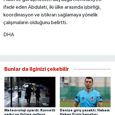
ifade eden Abdulati, iki ülke arasında işbirliği,
koordinasyon ve istikrarı sağlamaya yönelik
çalışmaların olduğunu belirtti.
DHA
Bunlar da ilginizi çekebilir
Meteoroloji uyardı: Kuvvetli
Denize giriş yasaktı: Hakem
yağış ve fırtına geliyor
Hakan Ergin hayatını