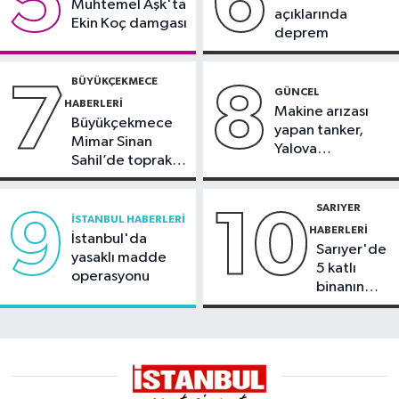
5
6
Muhtemel Aşk'ta
açıklarında
Ekin Koç damgası
deprem
BÜYÜKÇEKMECE
7
8
GÜNCEL
HABERLERI
Makine arızası
Büyükçekmece
yapan tanker,
Mimar Sinan
Yalova
Sahil’de toprak
Demirleme
kayması
Sahası'na alındı
SARIYER
9
10
İSTANBUL HABERLERI
HABERLERI
İstanbul'da
Sarıyer'de
yasaklı madde
5 katlı
operasyonu
binanın
çatısında
yangın