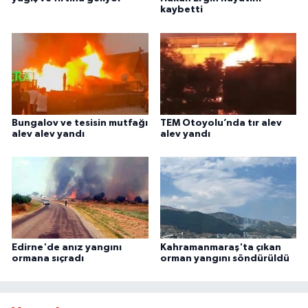
kaybetti
Bungalov ve tesisin mutfağı
TEM Otoyolu’nda tır alev
alev alev yandı
alev yandı
Edirne'de anız yangını
Kahramanmaraş'ta çıkan
ormana sıçradı
orman yangını söndürüldü