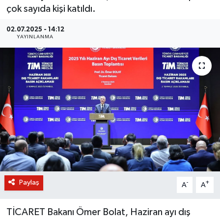
çok sayıda kişi katıldı.
BİLİM VE TEKNOLOJİ
02.07.2025 - 14:12
YAYINLANMA
OTOMOBİL
KURUMSAL
Paylaş
-
+
A
A
TİCARET Bakanı Ömer Bolat, Haziran ayı dış