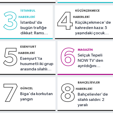
11:05
Arnavutköy'de sosyal
açıklama
Sinem Dedetaş'a
konutlar hızla yükseliyor
tutuklama talebi
İSTANBUL
KÜÇÜKÇEKMECE
3
4
HABERLERI
HABERLERI
Sağlık
İstanbul'da
Küçükçekmece'de
10:46
Uzmandan botoks uyarısı!
bugün trafiğe
kahreden kaza: 5
dikkat: Rams
yaşındaki çocuk
Park çevresinde
yoğun bakımda
Sultangazi Haberleri
bazı yollar
10:30
Yayaya çarpmamak için kırdı,
ESENYURT
5
6
kapatılacak
MAGAZIN
trafik ışığına çarptı
HABERLERI
Selçuk Tepeli
Esenyurt'ta
NOW TV'den
husumetli iki grup
ayrıldığını
arasında silahlı
duyurdu
kavga
BAHÇELIEVLER
7
8
GÜNCEL
HABERLERI
Biga'da korkutan
Bahçelievler'de
yangın
silahlı saldırı: 2
yaralı