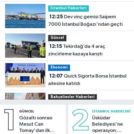
çekti
İstanbul Haberleri
12:25
Dev vinç gemisi Saipem
7000 İstanbul Boğazı'ndan geçti
Güncel
12:15
Tekirdağ’da 4 araç
zincirleme kazaya karıştı
Ekonomi
12:07
Quick Sigorta Borsa İstanbul
ailesine katıldı
Bahçelievler Haberleri
11:35
Bahçelievler'deki bina
1
2
GÜNCEL
İSTANBUL HABERLERI
çökmesi saniye saniye görüntülendi
Gözaltı sonrası
Üsküdar
Mesut Can
Belediyesi'ne
Arnavutköy Haberleri
Tomay'dan ilk
operasyon: