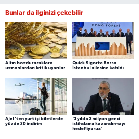
Bunlar da ilginizi çekebilir
Altın bozduracaklara
Quick Sigorta Borsa
uzmanlardan kritik uyarılar
İstanbul ailesine katıldı
AJet'ten yurt içi biletlerde
'3 yılda 3 milyon genci
yüzde 30 indirim
istihdama kazandırmayı
hedefliyoruz'