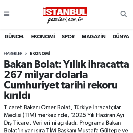
GÜNCEL
Nöbetçi Eczaneler
GÜNCEL
EKONOMİ
SPOR
MAGAZİN
DÜNYA
EKONOMİ
Hava Durumu
İSTANBUL
Trafik Durumu
HABERLER
EKONOMI
Bakan Bolat: Yıllık ihracatta
DÜNYA
Süper Lig Puan Durumu ve Fikstür
267 milyar dolarla
Cumhuriyet tarihi rekoru
SPOR
Tüm Manşetler
kırıldı
MAGAZİN
Son Dakika Haberleri
Ticaret Bakanı Ömer Bolat, Türkiye İhracatçılar
KÜLTÜR SANAT
Haber Arşivi
Meclisi (TİM) merkezinde, '2025 Yılı Haziran Ayı
Dış Ticaret Verileri'ni açıkladı. Programa Bakan
SAĞLIK
Bolat'ın yanı sıra TİM Başkanı Mustafa Gültepe ve