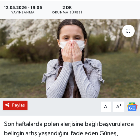
12.05.2026 - 19:06
2 DK
BİLİM VE TEKNOLOJİ
YAYINLANMA
OKUNMA SÜRESI
OTOMOBİL
KURUMSAL
Paylaş
-
+
A
A
Son haftalarda polen alerjisine bağlı başvurularda
belirgin artış yaşandığını ifade eden Güneş,