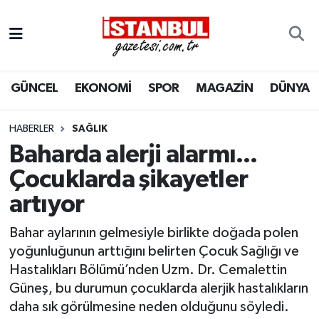
GÜNCEL
Nöbetçi Eczaneler
GÜNCEL
EKONOMİ
SPOR
MAGAZİN
DÜNYA
EKONOMİ
Hava Durumu
İSTANBUL
Trafik Durumu
HABERLER
SAĞLIK
Baharda alerji alarmı...
DÜNYA
Süper Lig Puan Durumu ve Fikstür
Çocuklarda şikayetler
artıyor
SPOR
Tüm Manşetler
Bahar aylarının gelmesiyle birlikte doğada polen
MAGAZİN
Son Dakika Haberleri
yoğunluğunun arttığını belirten Çocuk Sağlığı ve
Hastalıkları Bölümü’nden Uzm. Dr. Cemalettin
KÜLTÜR SANAT
Haber Arşivi
Güneş, bu durumun çocuklarda alerjik hastalıkların
daha sık görülmesine neden olduğunu söyledi.
SAĞLIK