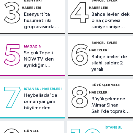
ESENYURT
BAHÇELIEVLER
3
4
Sağlık
HABERLERI
HABERLERI
10:45
Aşırı sıcakta bakımsız klima
Esenyurt'ta
Bahçelievler'deki
yangınlara neden olabilir
husumetli iki
bina çökmesi
grup arasında
saniye saniye
Spor
silahlı kavga
görüntülendi
10:42
TAYK-Eker Olympos Regatta
BAHÇELIEVLER
5
6
MAGAZIN
Yelken Yarışları'nda ilk günün
HABERLERI
Selçuk Tepeli
sonuçları belli oldu
Bahçelievler'de
NOW TV'den
silahlı saldırı: 2
ayrıldığını
yaralı
duyurdu
BÜYÜKÇEKMECE
7
8
İSTANBUL HABERLERI
HABERLERI
Heybeliada'da
Büyükçekmece
orman yangını
Mimar Sinan
büyümeden
Sahil’de toprak
söndürüldü
kayması
İSTANBUL
GÜNCEL