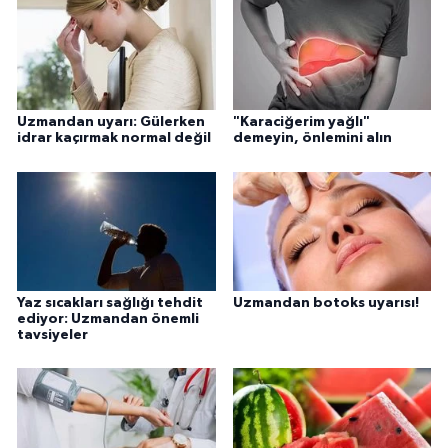
Uzmandan uyarı: Gülerken
"Karaciğerim yağlı"
idrar kaçırmak normal değil
demeyin, önlemini alın
Yaz sıcakları sağlığı tehdit
Uzmandan botoks uyarısı!
ediyor: Uzmandan önemli
tavsiyeler