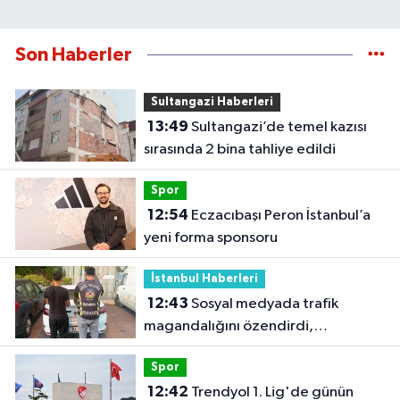
Son Haberler
Sultangazi Haberleri
13:49
Sultangazi’de temel kazısı
sırasında 2 bina tahliye edildi
Spor
12:54
Eczacıbaşı Peron İstanbul’a
yeni forma sponsoru
İstanbul Haberleri
12:43
Sosyal medyada trafik
magandalığını özendirdi,
ehliyetinden oldu: 72 bin lira ceza
Spor
12:42
Trendyol 1. Lig'de günün