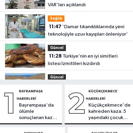
VAR'ları açıklandı
Sağlık
11:47
'Damar tıkanıklıklarında yeni
teknolojiyle uzuv kayıpları önleniyor'
Güncel
11:28
Türkiye'nin en iyi simitleri
listesi İzmitlileri kızdırdı
Güncel
11:22
Adadan, adaya denizin
BAYRAMPAŞA
KÜÇÜKÇEKMECE
1
2
içinden yürüyerek geçiyorlar
HABERLERI
HABERLERI
Bayrampaşa'da
Küçükçekmece'de
Güncel
ölümle
kahreden kaza: 5
11:16
‘Geleceğin meslekleri
sonuçlanan kaza:
yaşındaki çocuk
bugünden şekilleniyor’
Sürücü
yoğun bakımda
gözaltında