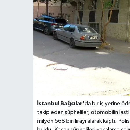
BİLİM VE TEKNOLOJİ
OTOMOBİL
KURUMSAL
İstanbul Bağcılar'
da bir iş yerine ö
takip eden şüpheliler, otomobilin lastik
milyon 568 bin lirayı alarak kaçtı. Polis
buldu. Kaçan şüphelileri yakalama çal