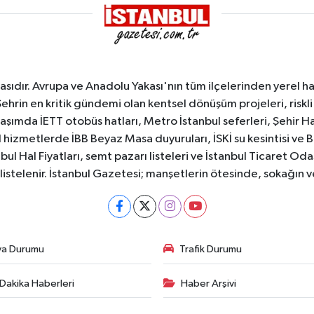
sıdır. Avrupa ve Anadolu Yakası'nın tüm ilçelerinden yerel hab
Şehrin en kritik gündemi olan kentsel dönüşüm projeleri, riskli 
aşımda İETT otobüs hatları, Metro İstanbul seferleri, Şehir Hat
 hizmetlerde İBB Beyaz Masa duyuruları, İSKİ su kesintisi ve 
bul Hal Fiyatları, semt pazarı listeleri ve İstanbul Ticaret Odas
listelenir. İstanbul Gazetesi; manşetlerin ötesinde, sokağın 
va Durumu
Trafik Durumu
Dakika Haberleri
Haber Arşivi