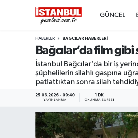
GÜNCEL
GÜNCEL
Nöbetçi Eczaneler
HABERLER
BAĞCILAR HABERLERI
EKONOMİ
Hava Durumu
Bağcılar’da film gibi
İSTANBUL
Trafik Durumu
İstanbul Bağcılar’da bir iş yer
DÜNYA
Süper Lig Puan Durumu ve Fikstür
şüphelilerin silahlı gaspına uğra
patlattıktan sonra silah tehdidi
SPOR
Tüm Manşetler
25.06.2026 - 09:40
1 DK
YAYINLANMA
OKUNMA SÜRESI
MAGAZİN
Son Dakika Haberleri
KÜLTÜR SANAT
Haber Arşivi
SAĞLIK