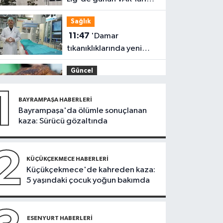
açıklandı
Sağlık
11:47
'Damar
tıkanıklıklarında yeni
teknolojiyle uzuv
Güncel
kayıpları önleniyor'
11:28
Türkiye'nin en iyi
1
simitleri listesi İzmitlileri
BAYRAMPAŞA HABERLERI
kızdırdı
Bayrampaşa'da ölümle sonuçlanan
Güncel
kaza: Sürücü gözaltında
11:22
Adadan, adaya
denizin içinden
2
yürüyerek geçiyorlar
KÜÇÜKÇEKMECE HABERLERI
Güncel
Küçükçekmece'de kahreden kaza:
5 yaşındaki çocuk yoğun bakımda
11:16
‘Geleceğin
meslekleri bugünden
şekilleniyor’
Sağlık
ESENYURT HABERLERI