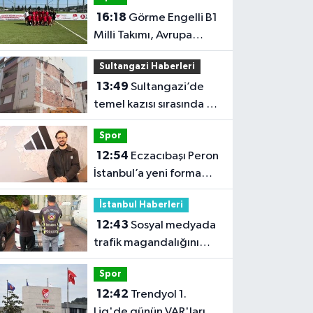
16:18
Görme Engelli B1
Milli Takımı, Avrupa
Şampiyonası'na Riva'da
Sultangazi Haberleri
hazırlanıyor
13:49
Sultangazi’de
temel kazısı sırasında 2
bina tahliye edildi
Spor
12:54
Eczacıbaşı Peron
İstanbul’a yeni forma
sponsoru
İstanbul Haberleri
12:43
Sosyal medyada
trafik magandalığını
özendirdi, ehliyetinden
Spor
oldu: 72 bin lira ceza
12:42
Trendyol 1.
Lig'de günün VAR'ları