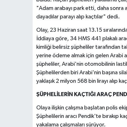
"Adam arabayı park etti, daha sonra ara
dayadılar parayı alıp kaçtılar" dedi.
Olay, 23 Haziran saat 13.15 sıraların
İddiaya göre, 34 HMS 441 plakalı ara
kimliği belirsiz şüpheliler tarafından t
yerine ödeme almak için gelen Arabi ar
şüpheliler, Arabi'nin otomobilinin lastik
Şüphelilerden biri Arabi'nin başına sil
yaklaşık 2 milyon 568 bin lirayı alıp kaç
ŞÜPHELİLERİN KAÇTIĞI ARAÇ PEN
Olaya ilişkin çalışma başlatan polis eki
Şüphelilerin aracı Pendik'te bırakıp ka
yakalama çalışmaları sürüyor.