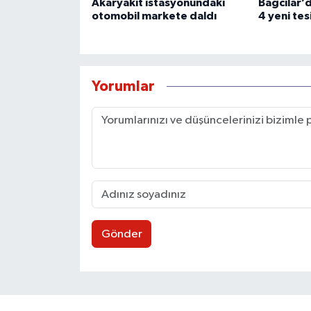
Akaryakıt istasyonundaki
Bağcılar’d
otomobil markete daldı
4 yeni tes
Yorumlar
Gönder