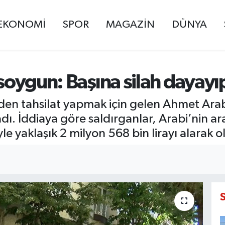
EKONOMİ
SPOR
MAGAZİN
DÜNYA
 soygun: Başına silah dayayıp
inden tahsilat yapmak için gelen Ahmet Arab
dı. İddiaya göre saldırganlar, Arabi’nin ara
yle yaklaşık 2 milyon 568 bin lirayı alarak o