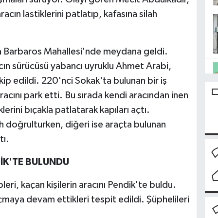
cın lastiklerini patlatıp, kafasına silah
da Barbaros Mahallesi'nde meydana geldi.
cın sürücüsü yabancı uyruklu Ahmet Arabi,
akip edildi. 220'nci Sokak'ta bulunan bir iş
acını park etti. Bu sırada kendi aracından inen
lerini bıçakla patlatarak kapıları açtı.
ah doğrulturken, diğeri ise araçta bulunan
tı.
DİK'TE BULUNDU
pleri, kaçan kişilerin aracını Pendik'te buldu.
çmaya devam ettikleri tespit edildi. Şüphelileri