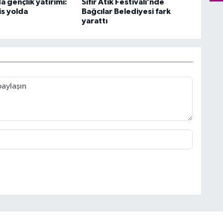
a gençlik yatırımı:
Sıfır Atık Festivali’nde
is yolda
Bağcılar Belediyesi fark
yarattı