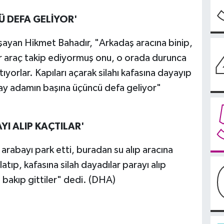
 DEFA GELİYOR'
ayan Hikmet Bahadır, "Arkadaş aracına binip,
bir araç takip ediyormuş onu, o orada durunca
tıyorlar. Kapıları açarak silahı kafasına dayayıp
olay adamın başına üçüncü defa geliyor"
YI ALIP KAÇTILAR'
rabayı park etti, buradan su alıp aracına
latıp, kafasına silah dayadılar parayı alıp
a bakıp gittiler" dedi. (DHA)