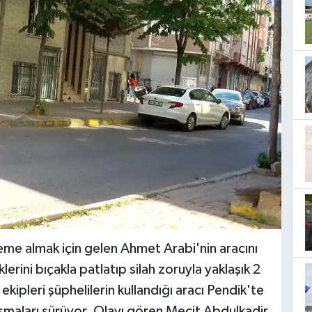
deme almak için gelen Ahmet Arabi'nin aracını
lerini bıçakla patlatıp silah zoruyla yaklaşık 2
 ekipleri şüphelilerin kullandığı aracı Pendik'te
ışmaları sürüyor. Olayı gören Mecit Abdulkadir,