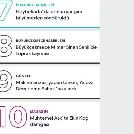
7
İSTANBUL HABERLERI
Heybeliada'da orman yangını
büyümeden söndürüldü
8
BÜYÜKÇEKMECE HABERLERI
Büyükçekmece Mimar Sinan Sahil’de
toprak kayması
9
GÜNCEL
Makine arızası yapan tanker, Yalova
Demirleme Sahası'na alındı
10
MAGAZIN
Muhtemel Aşk'ta Ekin Koç
damgası