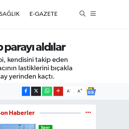
SAĞLIK
E-GAZETE
 parayı aldılar
i, kendisini takip eden
cının lastiklerini bıçakla
lay yerinden kaçtı.
-
+
A
A
Son Haberler
Spor