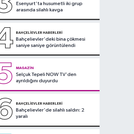
3
Esenyurt'ta husumetli iki grup
10:45
Aşırı sıcakta
arasında silahlı kavga
bakımsız klima
yangınlara neden
4
olabilir
BAHÇELIEVLER HABERLERI
Bahçelievler'deki bina çökmesi
saniye saniye görüntülendi
5
MAGAZIN
Selçuk Tepeli NOW TV'den
ayrıldığını duyurdu
6
BAHÇELIEVLER HABERLERI
Bahçelievler'de silahlı saldırı: 2
yaralı