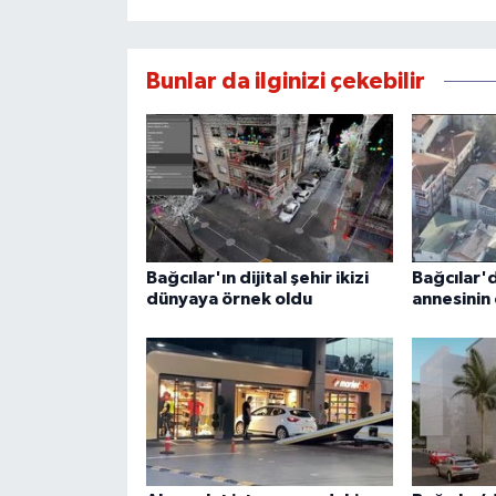
Bunlar da ilginizi çekebilir
Bağcılar'ın dijital şehir ikizi
Bağcılar'
dünyaya örnek oldu
annesinin 