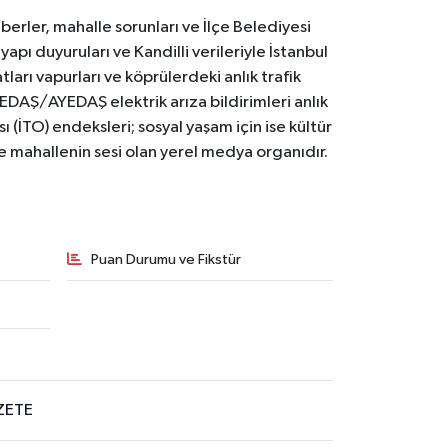
erler, mahalle sorunları ve İlçe Belediyesi
yapı duyuruları ve Kandilli verileriyle İstanbul
ları vapurları ve köprülerdeki anlık trafik
BEDAŞ/AYEDAŞ elektrik arıza bildirimleri anlık
ı (İTO) endeksleri; sosyal yaşam için ise kültür
ve mahallenin sesi olan yerel medya organıdır.
Puan Durumu ve Fikstür
ZETE