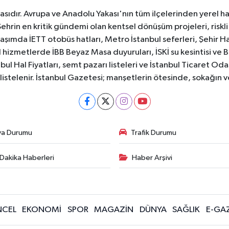
sıdır. Avrupa ve Anadolu Yakası'nın tüm ilçelerinden yerel hab
Şehrin en kritik gündemi olan kentsel dönüşüm projeleri, riskli 
aşımda İETT otobüs hatları, Metro İstanbul seferleri, Şehir Hat
 hizmetlerde İBB Beyaz Masa duyuruları, İSKİ su kesintisi ve 
bul Hal Fiyatları, semt pazarı listeleri ve İstanbul Ticaret Odas
listelenir. İstanbul Gazetesi; manşetlerin ötesinde, sokağın 
va Durumu
Trafik Durumu
Dakika Haberleri
Haber Arşivi
CEL
EKONOMİ
SPOR
MAGAZİN
DÜNYA
SAĞLIK
E-GA