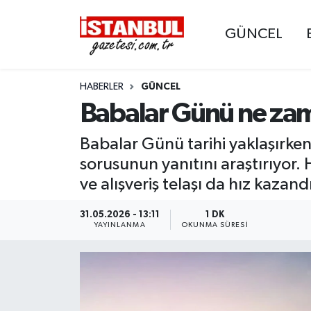
GÜNCEL
GÜNCEL
Nöbetçi Eczaneler
HABERLER
GÜNCEL
EKONOMİ
Hava Durumu
Babalar Günü ne z
İSTANBUL
Trafik Durumu
Babalar Günü tarihi yaklaşırke
DÜNYA
Süper Lig Puan Durumu ve Fikstür
sorusunun yanıtını araştırıyor.
ve alışveriş telaşı da hız kazandı
SPOR
Tüm Manşetler
31.05.2026 - 13:11
1 DK
YAYINLANMA
OKUNMA SÜRESI
MAGAZİN
Son Dakika Haberleri
KÜLTÜR SANAT
Haber Arşivi
SAĞLIK