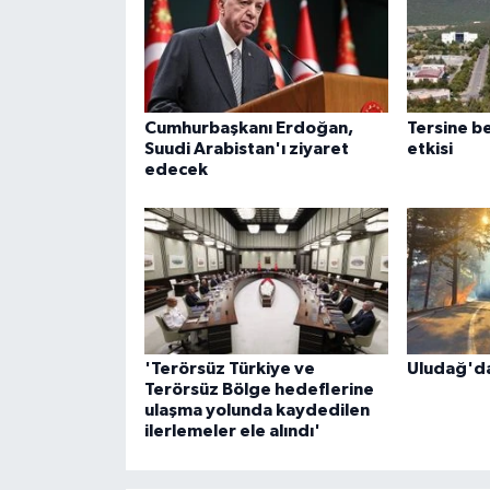
Cumhurbaşkanı Erdoğan,
Tersine b
Suudi Arabistan'ı ziyaret
etkisi
edecek
'Terörsüz Türkiye ve
Uludağ'da
Terörsüz Bölge hedeflerine
ulaşma yolunda kaydedilen
ilerlemeler ele alındı'