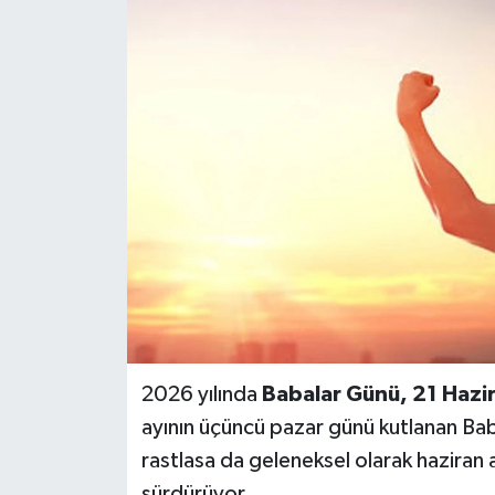
BİLİM VE TEKNOLOJİ
OTOMOBİL
KURUMSAL
2026 yılında
Babalar Günü,
21 Hazi
ayının üçüncü pazar günü kutlanan Baba
rastlasa da geleneksel olarak haziran 
sürdürüyor.