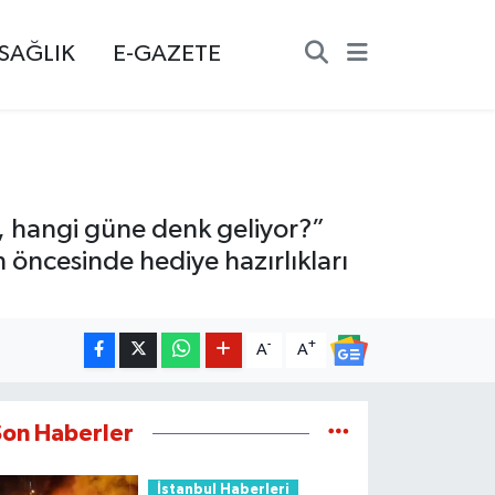
SAĞLIK
E-GAZETE
, hangi güne denk geliyor?”
n öncesinde hediye hazırlıkları
-
+
A
A
Son Haberler
İstanbul Haberleri