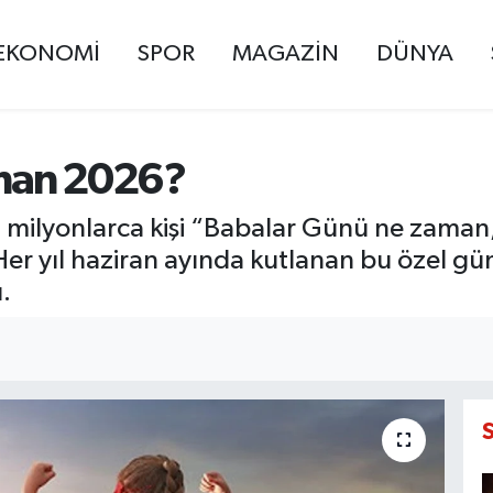
EKONOMİ
SPOR
MAGAZİN
DÜNYA
aman 2026?
n milyonlarca kişi “Babalar Günü ne zaman
 Her yıl haziran ayında kutlanan bu özel gü
.