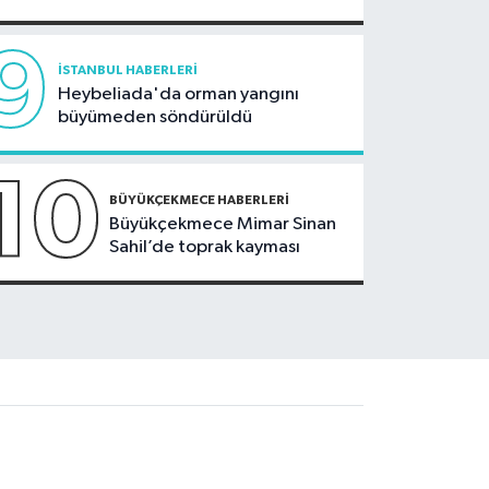
9
İSTANBUL HABERLERI
Heybeliada'da orman yangını
büyümeden söndürüldü
10
BÜYÜKÇEKMECE HABERLERI
Büyükçekmece Mimar Sinan
Sahil’de toprak kayması