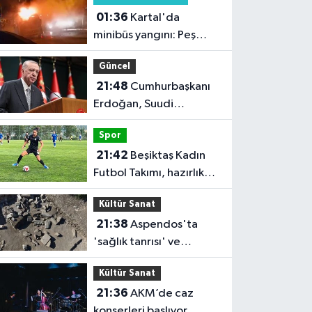
01:36
Kartal'da
minibüs yangını: Peş
peşe patlamalar paniğe
Güncel
neden oldu
21:48
Cumhurbaşkanı
Erdoğan, Suudi
Arabistan'ı ziyaret
Spor
edecek
21:42
Beşiktaş Kadın
Futbol Takımı, hazırlık
maçında FOMGET'i 3-1
Kültür Sanat
mağlup etti
21:38
Aspendos'ta
'sağlık tanrısı' ve
oğlunun heykeli bulundu
Kültür Sanat
21:36
AKM’de caz
konserleri başlıyor