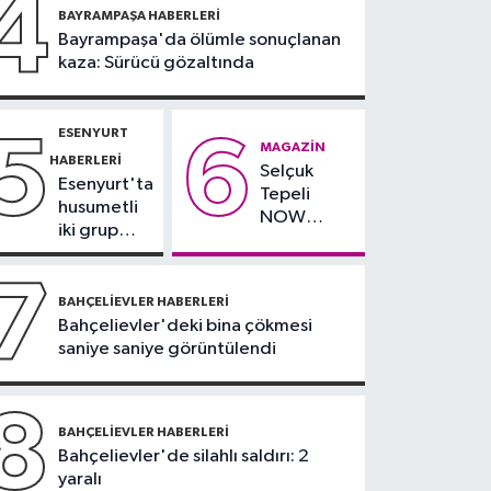
4
21:17
BAYRAMPAŞA HABERLERI
"Karaciğerim
Bayrampaşa'da ölümle sonuçlanan
yağlı" demeyin,
kaza: Sürücü gözaltında
önlemini alın
ESENYURT
5
6
MAGAZIN
HABERLERI
Selçuk
Esenyurt'ta
Tepeli
husumetli
NOW
iki grup
TV'den
arasında
ayrıldığını
silahlı
7
duyurdu
kavga
BAHÇELIEVLER HABERLERI
Bahçelievler'deki bina çökmesi
saniye saniye görüntülendi
8
BAHÇELIEVLER HABERLERI
Bahçelievler'de silahlı saldırı: 2
yaralı