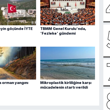
eyin göçünde İYTE
TBMM Genel Kurulu'nda,
'Fezleke' gündemi
 orman yangını
Mikroplastik kirliliğine karşı
mücadelenin startı verildi