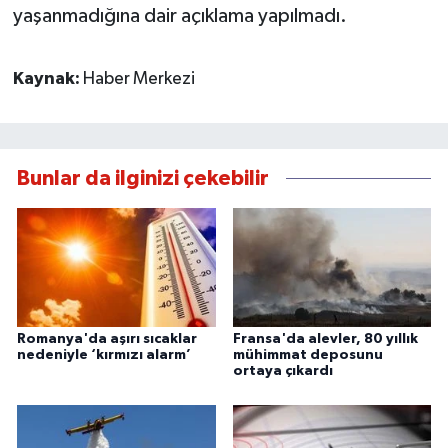
yaşanmadığına dair açıklama yapılmadı.
Kaynak:
Haber Merkezi
Bunlar da ilginizi çekebilir
Romanya'da aşırı sıcaklar
Fransa'da alevler, 80 yıllık
nedeniyle ‘kırmızı alarm’
mühimmat deposunu
ortaya çıkardı