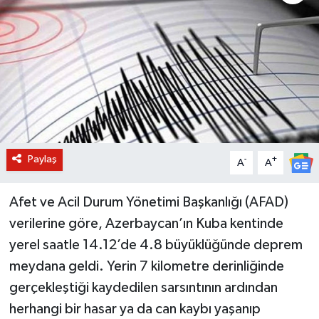
BİLİM VE TEKNOLOJİ
OTOMOBİL
KURUMSAL
Paylaş
-
+
A
A
Afet ve Acil Durum Yönetimi Başkanlığı (AFAD)
verilerine göre, Azerbaycan’ın Kuba kentinde
yerel saatle 14.12’de 4.8 büyüklüğünde deprem
meydana geldi. Yerin 7 kilometre derinliğinde
gerçekleştiği kaydedilen sarsıntının ardından
herhangi bir hasar ya da can kaybı yaşanıp