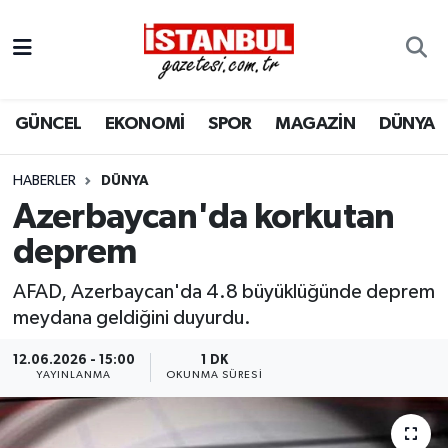
GÜNCEL
Nöbetçi Eczaneler
GÜNCEL
EKONOMİ
SPOR
MAGAZİN
DÜNYA
EKONOMİ
Hava Durumu
İSTANBUL
Trafik Durumu
HABERLER
DÜNYA
Azerbaycan'da korkutan
DÜNYA
Süper Lig Puan Durumu ve Fikstür
deprem
SPOR
Tüm Manşetler
AFAD, Azerbaycan'da 4.8 büyüklüğünde deprem
meydana geldiğini duyurdu.
MAGAZİN
Son Dakika Haberleri
12.06.2026 - 15:00
1 DK
YAYINLANMA
OKUNMA SÜRESI
KÜLTÜR SANAT
Haber Arşivi
SAĞLIK