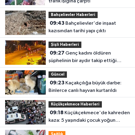
trafik ışığına çarptı
Bahçelievler Haberleri
09:43
Bahçelievler'de inşaat
kazısından tarihi yapı çıktı
Şişli Haberleri
09:27
Genç kadını öldüren
şüphelinin bir aydır takip ettiği
belirlendi
Güncel
09:23
Kaçakçılığa büyük darbe:
Binlerce canlı hayvan kurtarıldı
Küçükçekmece Haberleri
09:18
Küçükçekmece'de kahreden
kaza: 5 yaşındaki çocuk yoğun
bakımda
Sağlık