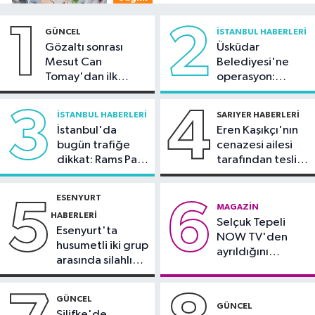
09:15
Uzmandan tansiyon
1
2
GÜNCEL
İSTANBUL HABERLERI
hastalarına sıcak hava uyarısı
Gözaltı sonrası
Üsküdar
Mesut Can
Belediyesi'ne
Güncel
Tomay'dan ilk
operasyon:
09:12
Tercih maratonunda son
açıklama
Sinem Dedetaş'a
günler: Uzmanlardan önemli
tutuklama talebi
3
4
İSTANBUL HABERLERI
SARIYER HABERLERI
tavsiyeler
İstanbul'da
Eren Kaşıkçı'nın
Güncel
bugün trafiğe
cenazesi ailesi
08:57
Yüksek sıcaklık alarmı: Güneş
dikkat: Rams Park
tarafından teslim
altında çalışmaya öğle yasağı
çevresinde bazı
alındı
yollar kapatılacak
ESENYURT
5
6
Spor
MAGAZIN
HABERLERI
Selçuk Tepeli
00:51
Fenerbahçe tur için avantajı
Esenyurt'ta
NOW TV'den
yakaladı
husumetli iki grup
ayrıldığını
arasında silahlı
duyurdu
kavga
GÜNCEL
GÜNCEL
Silifke'de