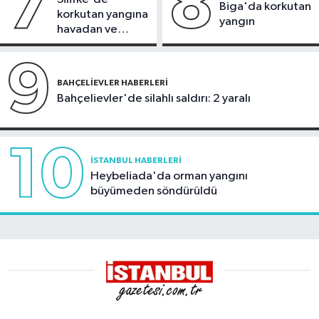
7
8
Biga'da korkutan
korkutan yangına
yangın
havadan ve
karadan
müdahale
9
BAHÇELIEVLER HABERLERI
Bahçelievler'de silahlı saldırı: 2 yaralı
10
İSTANBUL HABERLERI
Heybeliada'da orman yangını
büyümeden söndürüldü