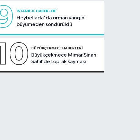
9
İSTANBUL HABERLERI
Heybeliada'da orman yangını
büyümeden söndürüldü
10
BÜYÜKÇEKMECE HABERLERI
Büyükçekmece Mimar Sinan
Sahil’de toprak kayması