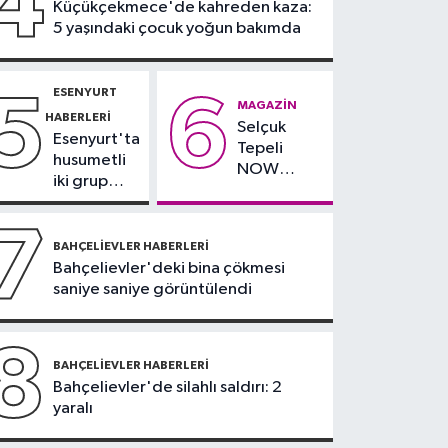
4
Küçükçekmece'de kahreden kaza:
yağlı" demeyin,
5 yaşındaki çocuk yoğun bakımda
önlemini alın
ESENYURT
5
6
MAGAZIN
HABERLERI
Selçuk
Esenyurt'ta
Tepeli
husumetli
NOW
iki grup
TV'den
arasında
ayrıldığını
silahlı
7
duyurdu
kavga
BAHÇELIEVLER HABERLERI
Bahçelievler'deki bina çökmesi
saniye saniye görüntülendi
8
BAHÇELIEVLER HABERLERI
Bahçelievler'de silahlı saldırı: 2
yaralı