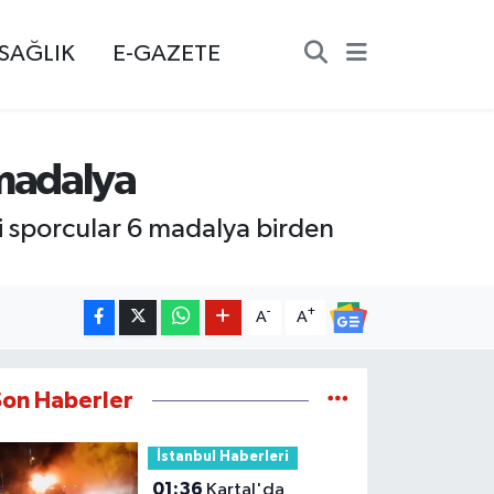
SAĞLIK
E-GAZETE
madalya
 sporcular 6 madalya birden
-
+
A
A
Son Haberler
İstanbul Haberleri
01:36
Kartal'da