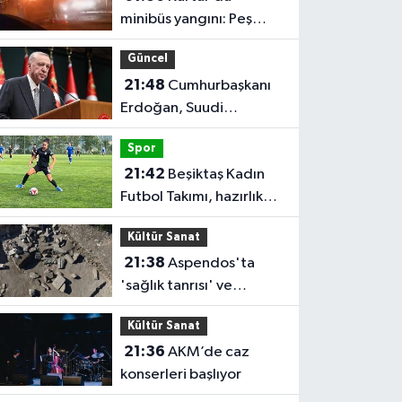
minibüs yangını: Peş
peşe patlamalar paniğe
Güncel
neden oldu
21:48
Cumhurbaşkanı
Erdoğan, Suudi
Arabistan'ı ziyaret
Spor
edecek
21:42
Beşiktaş Kadın
Futbol Takımı, hazırlık
maçında FOMGET'i 3-1
Kültür Sanat
mağlup etti
21:38
Aspendos'ta
'sağlık tanrısı' ve
oğlunun heykeli bulundu
Kültür Sanat
21:36
AKM’de caz
konserleri başlıyor