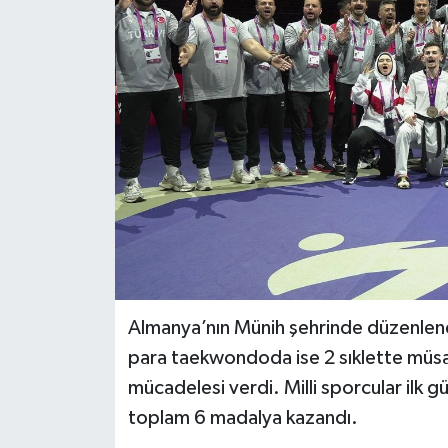
BİLİM VE TEKNOLOJİ
OTOMOBİL
KURUMSAL
Almanya’nın Münih şehrinde düzenle
para taekwondoda ise 2 sıklette müsab
mücadelesi verdi. Milli sporcular ilk 
toplam 6 madalya kazandı.