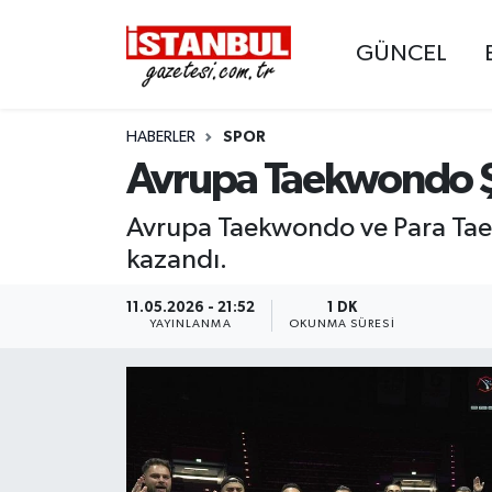
GÜNCEL
GÜNCEL
Nöbetçi Eczaneler
HABERLER
SPOR
EKONOMİ
Hava Durumu
Avrupa Taekwondo Ş
İSTANBUL
Trafik Durumu
Avrupa Taekwondo ve Para Taek
DÜNYA
Süper Lig Puan Durumu ve Fikstür
kazandı.
SPOR
Tüm Manşetler
11.05.2026 - 21:52
1 DK
YAYINLANMA
OKUNMA SÜRESI
MAGAZİN
Son Dakika Haberleri
KÜLTÜR SANAT
Haber Arşivi
SAĞLIK