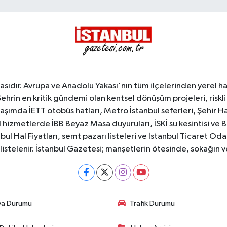
sıdır. Avrupa ve Anadolu Yakası'nın tüm ilçelerinden yerel hab
Şehrin en kritik gündemi olan kentsel dönüşüm projeleri, riskli 
aşımda İETT otobüs hatları, Metro İstanbul seferleri, Şehir Hat
 hizmetlerde İBB Beyaz Masa duyuruları, İSKİ su kesintisi ve 
bul Hal Fiyatları, semt pazarı listeleri ve İstanbul Ticaret Odas
listelenir. İstanbul Gazetesi; manşetlerin ötesinde, sokağın 
va Durumu
Trafik Durumu