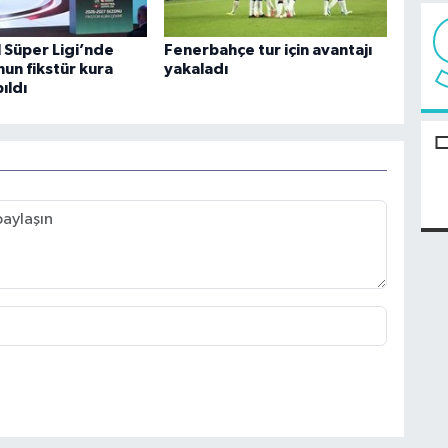
 Süper Ligi’nde
Fenerbahçe tur için avantajı
un fikstür kura
yakaladı
ıldı