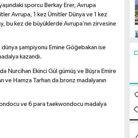
aşındaki sporcu Berkay Erer, Avrupa
ler Avrupa, 1 kez Ümitler Dünya ve 1 kez
y, bu kez de büyüklerde Avrupa’nın zirvesine
n dünya şampiyonu Emine Göğebakan ise
adalya kazandı.
da Nurcihan Ekinci Gül gümüş ve Büşra Emire
can ve Hamza Tarhan da bronz madalyanın
wondocu ve 6 para taekwondocu madalya