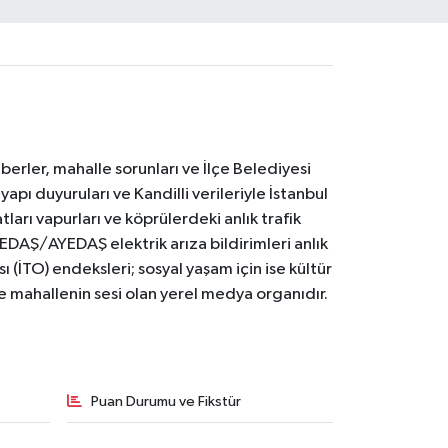
erler, mahalle sorunları ve İlçe Belediyesi
yapı duyuruları ve Kandilli verileriyle İstanbul
ları vapurları ve köprülerdeki anlık trafik
BEDAŞ/AYEDAŞ elektrik arıza bildirimleri anlık
ı (İTO) endeksleri; sosyal yaşam için ise kültür
ve mahallenin sesi olan yerel medya organıdır.
Puan Durumu ve Fikstür