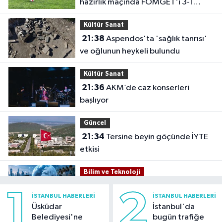
hazırlık maçında FOMGET'i 3-1
mağlup etti
Kültür Sanat
21:38
Aspendos'ta 'sağlık tanrısı'
ve oğlunun heykeli bulundu
Kültür Sanat
21:36
AKM’de caz konserleri
başlıyor
Güncel
21:34
Tersine beyin göçünde İYTE
etkisi
Bilim ve Teknoloji
21:26
İnternet kullanan bireylerin
1
2
İSTANBUL HABERLERI
İSTANBUL HABERLERI
oranı yüzde 92,3 oldu
Üsküdar
İstanbul'da
Belediyesi'ne
bugün trafiğe
Bilim ve Teknoloji