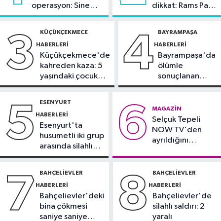
operasyon: Sinem
dikkat: Rams Park
21:23
5G abone sayısı 4 ayda 44,5
Dedetaş'a
çevresinde bazı
milyona ulaştı
tutuklama talebi
yollar kapatılacak
KÜÇÜKÇEKMECE
BAYRAMPAŞA
3
4
HABERLERI
HABERLERI
Kültür Sanat
Küçükçekmece'de
Bayrampaşa'da
21:21
Esenler Belediyesi
kahreden kaza: 5
ölümle
vatandaşları yazlık sinemada
yaşındaki çocuk
sonuçlanan
buluşturuyor
yoğun bakımda
kaza: Sürücü
Sağlık
gözaltında
ESENYURT
5
6
21:17
"Karaciğerim yağlı"
MAGAZIN
HABERLERI
Selçuk Tepeli
demeyin, önlemini alın
Esenyurt'ta
NOW TV'den
husumetli iki grup
ayrıldığını
arasında silahlı
duyurdu
kavga
BAHÇELIEVLER
BAHÇELIEVLER
7
8
HABERLERI
HABERLERI
Bahçelievler'deki
Bahçelievler'de
bina çökmesi
silahlı saldırı: 2
saniye saniye
yaralı