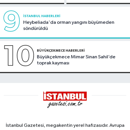
görüntülendi
9
İSTANBUL HABERLERI
Heybeliada'da orman yangını büyümeden
söndürüldü
10
BÜYÜKÇEKMECE HABERLERI
Büyükçekmece Mimar Sinan Sahil’de
toprak kayması
İstanbul Gazetesi, megakentin yerel hafızasıdır. Avrupa