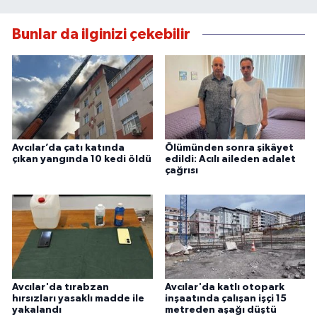
Bunlar da ilginizi çekebilir
Avcılar’da çatı katında
Ölümünden sonra şikâyet
çıkan yangında 10 kedi öldü
edildi: Acılı aileden adalet
çağrısı
Avcılar'da tırabzan
Avcılar'da katlı otopark
hırsızları yasaklı madde ile
inşaatında çalışan işçi 15
yakalandı
metreden aşağı düştü