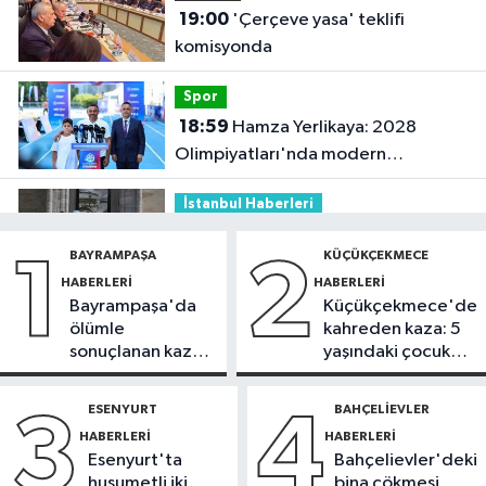
19:00
'Çerçeve yasa' teklifi
komisyonda
Spor
18:59
Hamza Yerlikaya: 2028
Olimpiyatları'nda modern
pentatlonda büyük başarılar elde
İstanbul Haberleri
edeceğiz
18:44
Kireçburnu Sahili Antalya
BAYRAMPAŞA
KÜÇÜKÇEKMECE
1
2
plajlarını aratmadı
HABERLERI
HABERLERI
Bayrampaşa'da
Küçükçekmece'de
Güncel
ölümle
kahreden kaza: 5
18:43
Bolu Dağı Tüneli’nde
sonuçlanan kaza:
yaşındaki çocuk
otomobil alev topuna döndü: Trafik
Sürücü
yoğun bakımda
kilitlendi
gözaltında
ESENYURT
BAHÇELIEVLER
3
4
Güncel
HABERLERI
HABERLERI
17:07
İletişim Başkanı Duran: Mekke
Esenyurt'ta
Bahçelievler'deki
Anlaşması tarihi bir adımdır
husumetli iki
bina çökmesi