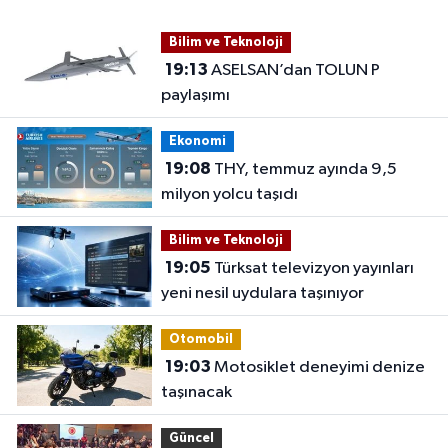
Bilim ve Teknoloji
19:13
ASELSAN’dan TOLUN P
paylaşımı
Ekonomi
19:08
THY, temmuz ayında 9,5
milyon yolcu taşıdı
Bilim ve Teknoloji
19:05
Türksat televizyon yayınları
yeni nesil uydulara taşınıyor
Otomobil
19:03
Motosiklet deneyimi denize
taşınacak
Güncel