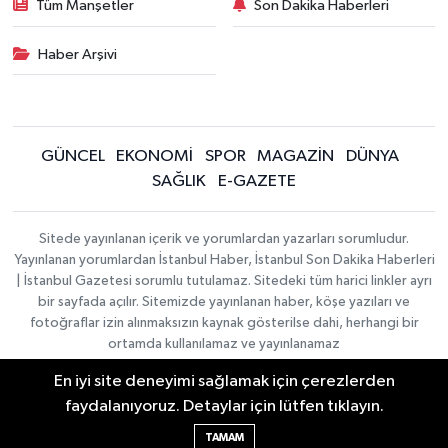
Tüm Manşetler
Son Dakika Haberleri
Haber Arşivi
GÜNCEL
EKONOMİ
SPOR
MAGAZİN
DÜNYA
SAĞLIK
E-GAZETE
Sitede yayınlanan içerik ve yorumlardan yazarları sorumludur.
Yayınlanan yorumlardan İstanbul Haber, İstanbul Son Dakika Haberleri
| İstanbul Gazetesi sorumlu tutulamaz. Sitedeki tüm harici linkler ayrı
bir sayfada açılır. Sitemizde yayınlanan haber, köşe yazıları ve
fotoğraflar izin alınmaksızın kaynak gösterilse dahi, herhangi bir
ortamda kullanılamaz ve yayınlanamaz
En iyi site deneyimi sağlamak için çerezlerden
İletişim
Künye
faydalanıyoruz. Detaylar için lütfen tıklayın.
Haber Yazılımı:
TE Bilişim
|
KURUMSAL
Copyright © 2026
TAMAM