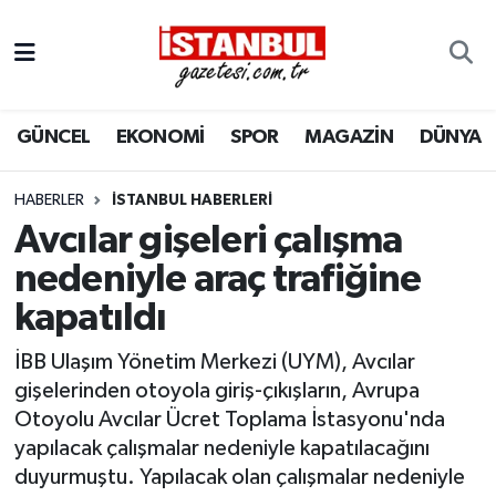
GÜNCEL
Nöbetçi Eczaneler
GÜNCEL
EKONOMİ
SPOR
MAGAZİN
DÜNYA
EKONOMİ
Hava Durumu
İSTANBUL
Trafik Durumu
HABERLER
İSTANBUL HABERLERI
Avcılar gişeleri çalışma
DÜNYA
Süper Lig Puan Durumu ve Fikstür
nedeniyle araç trafiğine
kapatıldı
SPOR
Tüm Manşetler
İBB Ulaşım Yönetim Merkezi (UYM), Avcılar
MAGAZİN
Son Dakika Haberleri
gişelerinden otoyola giriş-çıkışların, Avrupa
Otoyolu Avcılar Ücret Toplama İstasyonu'nda
KÜLTÜR SANAT
Haber Arşivi
yapılacak çalışmalar nedeniyle kapatılacağını
duyurmuştu. Yapılacak olan çalışmalar nedeniyle
SAĞLIK