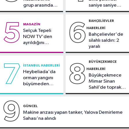
grup arasında
saniye saniye
İstanbul Haberleri
silahlı kavga
görüntülendi
17:00
Tuzla'da 2 katlı işçi
BAHÇELIEVLER
5
6
MAGAZIN
konteynerleri alevlere teslim oldu
HABERLERI
Selçuk Tepeli
Bahçelievler'de
NOW TV'den
silahlı saldırı: 2
ayrıldığını
yaralı
duyurdu
BÜYÜKÇEKMECE
7
8
İSTANBUL HABERLERI
HABERLERI
Heybeliada'da
Büyükçekmece
orman yangını
Mimar Sinan
büyümeden
Sahil’de toprak
söndürüldü
kayması
9
GÜNCEL
Makine arızası yapan tanker, Yalova Demirleme
Sahası'na alındı