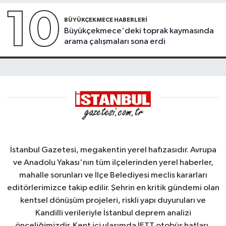
10
BÜYÜKÇEKMECE HABERLERI
Büyükçekmece'deki toprak kaymasında
arama çalışmaları sona erdi
İstanbul Gazetesi, megakentin yerel hafızasıdır. Avrupa
ve Anadolu Yakası'nın tüm ilçelerinden yerel haberler,
mahalle sorunları ve İlçe Belediyesi meclis kararları
editörlerimizce takip edilir. Şehrin en kritik gündemi olan
kentsel dönüşüm projeleri, riskli yapı duyuruları ve
Kandilli verileriyle İstanbul deprem analizi
önceliğimizdir. Kent içi ulaşımda İETT otobüs hatları,