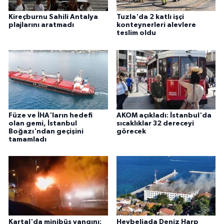
Kireçburnu Sahili Antalya
Tuzla'da 2 katlı işçi
plajlarını aratmadı
konteynerleri alevlere
teslim oldu
Füze ve İHA'ların hedefi
AKOM açıkladı: İstanbul'da
olan gemi, İstanbul
sıcaklıklar 32 dereceyi
Boğazı'ndan geçişini
görecek
tamamladı
Kartal'da minibüs yangını:
Heybeliada Deniz Harp