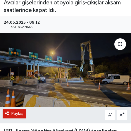
Avcılar gişelerinden otoyola giriş-çıkışlar akşam
saatlerinde kapatıldı.
BİLİM VE TEKNOLOJİ
24.05.2025 - 09:12
OTOMOBİL
YAYINLANMA
KURUMSAL
Paylaş
-
+
A
A