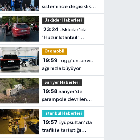
sisteminde değişiklik
yok ama sorular
Üsküdar Haberleri
müfredata uygun hale
23:24
Üsküdar'da
gelecek'
'Huzur İstanbul'
denetimi
Otomobil
19:59
Togg'un servis
ağı hızla büyüyor
Sarıyer Haberleri
19:58
Sarıyer’de
şarampole devrilen
hafriyat kamyonunun
İstanbul Haberleri
şoförü yaralandı
19:57
Eyüpsultan'da
trafikte tartıştığı
sürücünün önünü kesip