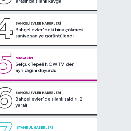
arasında silahlı kavga
teklifi komisyonda
4
BAHÇELIEVLER HABERLERI
Bahçelievler'deki bina çökmesi
saniye saniye görüntülendi
5
MAGAZIN
Selçuk Tepeli NOW TV'den
ayrıldığını duyurdu
6
BAHÇELIEVLER HABERLERI
Bahçelievler'de silahlı saldırı: 2
yaralı
İSTANBUL HABERLERI