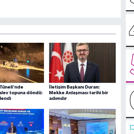
 Tüneli’nde
İletişim Başkanı Duran:
alev topuna döndü:
Mekke Anlaşması tarihi bir
tlendi
adımdır