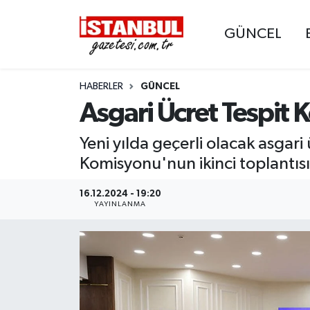
GÜNCEL
GÜNCEL
Nöbetçi Eczaneler
HABERLER
GÜNCEL
EKONOMİ
Hava Durumu
Asgari Ücret Tespit 
İSTANBUL
Trafik Durumu
Yeni yılda geçerli olacak asgari
DÜNYA
Süper Lig Puan Durumu ve Fikstür
Komisyonu'nun ikinci toplantısı
SPOR
Tüm Manşetler
16.12.2024 - 19:20
YAYINLANMA
MAGAZİN
Son Dakika Haberleri
KÜLTÜR SANAT
Haber Arşivi
SAĞLIK