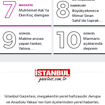
7
8
MAGAZIN
HABERLERI
Muhtemel Aşk'ta
Büyükçekmece
Ekin Koç damgası
Mimar Sinan
Sahil’de toprak
kayması
9
10
GÜNCEL
GÜNCEL
Makine arızası
Marmaris
yapan tanker,
açıklarında
Yalova
deprem
Demirleme
Sahası'na alındı
İstanbul Gazetesi, megakentin yerel hafızasıdır. Avrupa
ve Anadolu Yakası'nın tüm ilçelerinden yerel haberler,