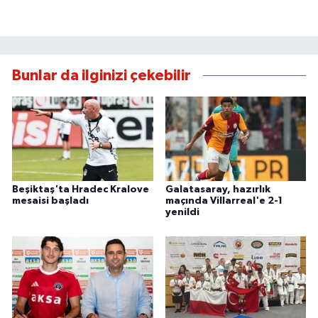
Bunlar da ilginizi çekebilir
Beşiktaş'ta Hradec Kralove
Galatasaray, hazırlık
mesaisi başladı
maçında Villarreal'e 2-1
yenildi