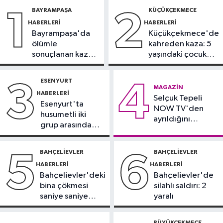
12:53
Arnavutköy'de yolcu
BAYRAMPAŞA
KÜÇÜKÇEKMECE
1
2
otobüsü İETT otobüsüne çarptı
HABERLERI
HABERLERI
Bayrampaşa'da
Küçükçekmece'de
Avcılar Haberleri
ölümle
kahreden kaza: 5
12:43
Avcılar’da yasak U dönüşü
sonuçlanan kaza:
yaşındaki çocuk
kazaya neden oldu
Sürücü
yoğun bakımda
gözaltında
ESENYURT
3
4
Küçükçekmece Haberleri
MAGAZIN
HABERLERI
12:25
Selçuk Tepeli
Küçükçekmece Menekşe
Esenyurt'ta
NOW TV'den
Deresi'nde batık tekneler
husumetli iki
ayrıldığını
karabatakların yuvası oldu
grup arasında
duyurdu
Sağlık
silahlı kavga
11:42
Türkiye’de obezite alarmı:
BAHÇELIEVLER
BAHÇELIEVLER
5
6
Kadınlarda oran yüzde 40’larda
HABERLERI
HABERLERI
Bahçelievler'deki
Bahçelievler'de
bina çökmesi
silahlı saldırı: 2
saniye saniye
yaralı
görüntülendi
BÜYÜKÇEKMECE