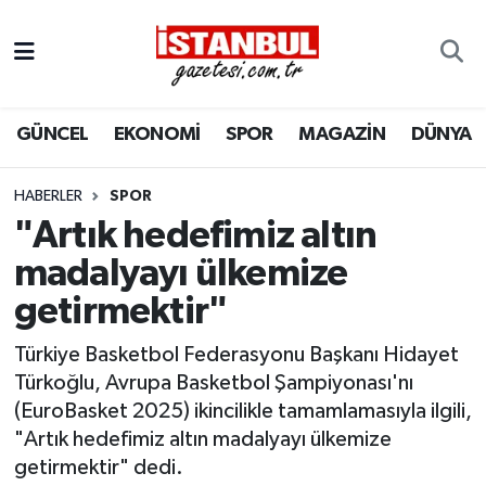
GÜNCEL
Nöbetçi Eczaneler
GÜNCEL
EKONOMİ
SPOR
MAGAZİN
DÜNYA
EKONOMİ
Hava Durumu
İSTANBUL
Trafik Durumu
HABERLER
SPOR
"Artık hedefimiz altın
DÜNYA
Süper Lig Puan Durumu ve Fikstür
madalyayı ülkemize
getirmektir"
SPOR
Tüm Manşetler
Türkiye Basketbol Federasyonu Başkanı Hidayet
MAGAZİN
Son Dakika Haberleri
Türkoğlu, Avrupa Basketbol Şampiyonası'nı
(EuroBasket 2025) ikincilikle tamamlamasıyla ilgili,
KÜLTÜR SANAT
Haber Arşivi
"Artık hedefimiz altın madalyayı ülkemize
getirmektir" dedi.
SAĞLIK