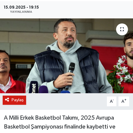
15.09.2025 - 19:15
BİLİM VE TEKNOLOJİ
YAYINLANMA
OTOMOBİL
KURUMSAL
Paylaş
-
+
A
A
A Milli Erkek Basketbol Takımı, 2025 Avrupa
Basketbol Şampiyonası finalinde kaybetti ve