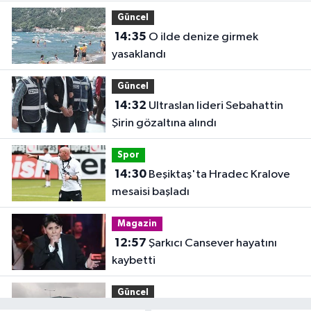
Güncel
14:35
O ilde denize girmek
yasaklandı
Güncel
14:32
Ultraslan lideri Sebahattin
Şirin gözaltına alındı
Spor
14:30
Beşiktaş'ta Hradec Kralove
mesaisi başladı
Magazin
12:57
Şarkıcı Cansever hayatını
kaybetti
Güncel