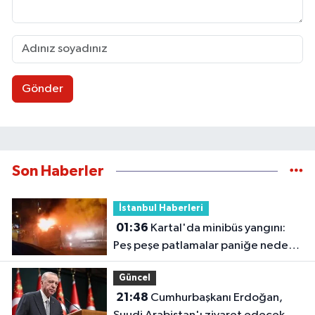
Gönder
Son Haberler
İstanbul Haberleri
01:36
Kartal'da minibüs yangını:
Peş peşe patlamalar paniğe neden
oldu
Güncel
21:48
Cumhurbaşkanı Erdoğan,