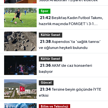
Suudi Arabistan'ı ziyaret edecek
Spor
21:42
Beşiktaş Kadın Futbol Takımı,
hazırlık maçında FOMGET'i 3-1
mağlup etti
Kültür Sanat
21:38
Aspendos'ta 'sağlık tanrısı'
ve oğlunun heykeli bulundu
Kültür Sanat
21:36
AKM’de caz konserleri
başlıyor
Güncel
21:34
Tersine beyin göçünde İYTE
etkisi
Bilim ve Teknoloji