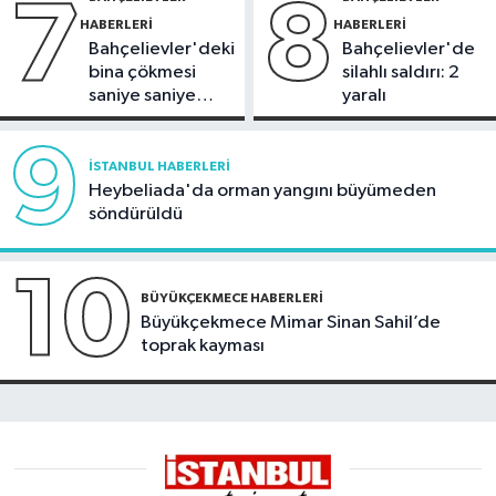
7
8
HABERLERI
HABERLERI
Bahçelievler'deki
Bahçelievler'de
bina çökmesi
silahlı saldırı: 2
saniye saniye
yaralı
görüntülendi
9
İSTANBUL HABERLERI
Heybeliada'da orman yangını büyümeden
söndürüldü
10
BÜYÜKÇEKMECE HABERLERI
Büyükçekmece Mimar Sinan Sahil’de
toprak kayması