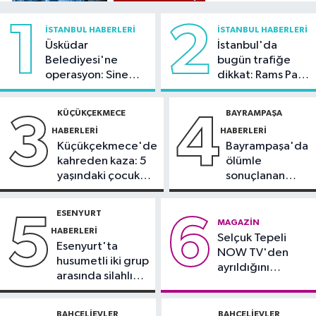
21:26
İnternet kullanan bireylerin
1
2
İSTANBUL HABERLERI
İSTANBUL HABERLERI
oranı yüzde 92,3 oldu
Üsküdar
İstanbul'da
Belediyesi'ne
bugün trafiğe
Bilim ve Teknoloji
operasyon: Sinem
dikkat: Rams Park
21:23
5G abone sayısı 4 ayda 44,5
Dedetaş'a
çevresinde bazı
milyona ulaştı
tutuklama talebi
yollar kapatılacak
KÜÇÜKÇEKMECE
BAYRAMPAŞA
3
4
HABERLERI
HABERLERI
Kültür Sanat
Küçükçekmece'de
Bayrampaşa'da
21:21
Esenler Belediyesi
kahreden kaza: 5
ölümle
vatandaşları yazlık sinemada
yaşındaki çocuk
sonuçlanan
buluşturuyor
yoğun bakımda
kaza: Sürücü
Sağlık
gözaltında
ESENYURT
5
6
21:17
"Karaciğerim yağlı"
MAGAZIN
HABERLERI
Selçuk Tepeli
demeyin, önlemini alın
Esenyurt'ta
NOW TV'den
husumetli iki grup
ayrıldığını
arasında silahlı
duyurdu
kavga
BAHÇELIEVLER
BAHÇELIEVLER