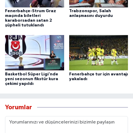
Fenerbahçe-Strum Graz
Trabzonspor, Salah
maçında biletleri
anlaşmasını duyurdu
karaborsadan satan 2
şüpheli tutuklandı
Basketbol Süper Ligi’nde
Fenerbahçe tur için avantajı
yeni sezonun fikstür kura
yakaladı
çekimi yapıldı
Yorumlar