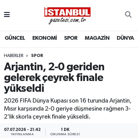
GÜNCEL
Nöbetçi Eczaneler
GÜNCEL
EKONOMİ
SPOR
MAGAZİN
DÜNYA
EKONOMİ
Hava Durumu
İSTANBUL
Trafik Durumu
HABERLER
SPOR
Arjantin, 2-0 geriden
DÜNYA
Süper Lig Puan Durumu ve Fikstür
gelerek çeyrek finale
yükseldi
SPOR
Tüm Manşetler
2026 FIFA Dünya Kupası son 16 turunda Arjantin,
MAGAZİN
Son Dakika Haberleri
Mısır karşısında 2-0 geriye düşmesine rağmen 3-
2'lik skorla çeyrek finale yükseldi.
KÜLTÜR SANAT
Haber Arşivi
07.07.2026 - 21:42
1 DK
SAĞLIK
YAYINLANMA
OKUNMA SÜRESI