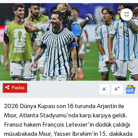
BİLİM VE TEKNOLOJİ
OTOMOBİL
KURUMSAL
Paylaş
-
+
A
A
2026 Dünya Kupası son 16 turunda Arjantin ile
Mısır, Atlanta Stadyumu'nda karşı karşıya geldi.
Fransız hakem François Letexier'in düdük çaldığı
müsabakada Mısır, Yasser Ibrahim'in 15. dakikada