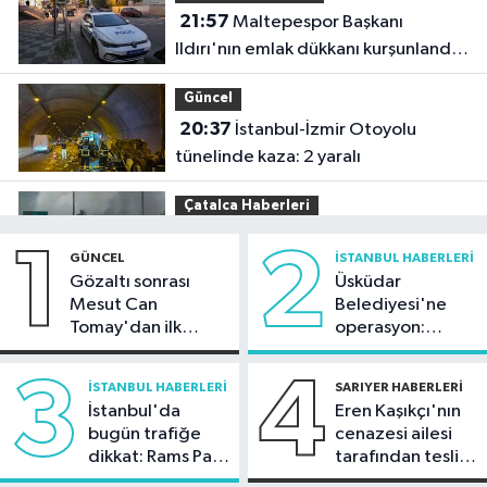
21:57
Maltepespor Başkanı
Ildırı'nın emlak dükkanı kurşunlandı:
1 yaralı
Güncel
20:37
İstanbul-İzmir Otoyolu
tünelinde kaza: 2 yaralı
Çatalca Haberleri
20:34
Çatalca'da lastik yüklü TIR'ın
1
2
GÜNCEL
İSTANBUL HABERLERI
dorsesi yandı; alevler tarım arazisine
Gözaltı sonrası
Üsküdar
sıçradı
Mesut Can
Belediyesi'ne
Güncel
Tomay'dan ilk
operasyon:
20:31
İletişim Başkanı Duran:
açıklama
Sinem Dedetaş'a
"Kanun Teklifi, iç cephemizi daha da
tutuklama talebi
3
4
İSTANBUL HABERLERI
SARIYER HABERLERI
güçlendirecek"
İstanbul'da
Eren Kaşıkçı'nın
Spor
bugün trafiğe
cenazesi ailesi
20:28
Kıvanç Taşyaran ve Buğra
dikkat: Rams Park
tarafından teslim
Ünal, yarı finalde
çevresinde bazı
alındı