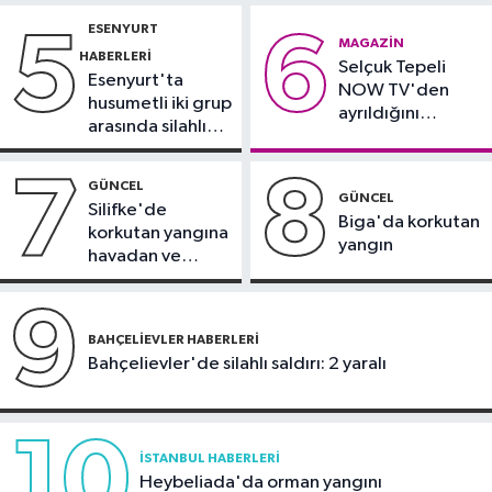
yollar kapatılacak
ESENYURT
5
6
Spor
MAGAZIN
HABERLERI
Selçuk Tepeli
18:42
TAYK - Eker Olympos Regatta
Esenyurt'ta
NOW TV'den
için geri sayım başladı
husumetli iki grup
ayrıldığını
arasında silahlı
duyurdu
kavga
7
8
GÜNCEL
GÜNCEL
Silifke'de
Biga'da korkutan
korkutan yangına
yangın
havadan ve
karadan
müdahale
9
BAHÇELIEVLER HABERLERI
Bahçelievler'de silahlı saldırı: 2 yaralı
10
İSTANBUL HABERLERI
Heybeliada'da orman yangını