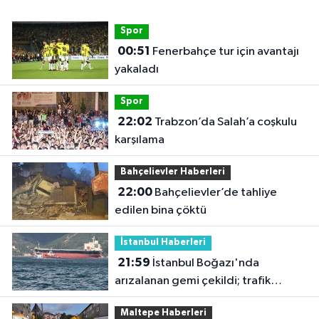
Spor
00:51
Fenerbahçe tur için avantajı
yakaladı
Spor
22:02
Trabzon’da Salah’a coşkulu
karşılama
Bahçelievler Haberleri
22:00
Bahçelievler’de tahliye
edilen bina çöktü
İstanbul Haberleri
21:59
İstanbul Boğazı'nda
arızalanan gemi çekildi; trafik
yeniden açıldı
Maltepe Haberleri