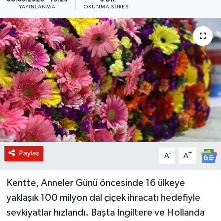
YAYINLANMA
OKUNMA SÜRESI
BİLİM VE TEKNOLOJİ
OTOMOBİL
KURUMSAL
Paylaş
-
+
A
A
Kentte, Anneler Günü öncesinde 16 ülkeye
yaklaşık 100 milyon dal çiçek ihracatı hedefiyle
sevkiyatlar hızlandı. Başta İngiltere ve Hollanda