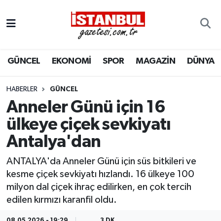
GÜNCEL
Nöbetçi Eczaneler
GÜNCEL
EKONOMİ
SPOR
MAGAZİN
DÜNYA
EKONOMİ
Hava Durumu
İSTANBUL
Trafik Durumu
HABERLER
GÜNCEL
Anneler Günü için 16
DÜNYA
Süper Lig Puan Durumu ve Fikstür
ülkeye çiçek sevkiyatı
Antalya'dan
SPOR
Tüm Manşetler
ANTALYA'da Anneler Günü için süs bitkileri ve
MAGAZİN
Son Dakika Haberleri
kesme çiçek sevkiyatı hızlandı. 16 ülkeye 100
milyon dal çiçek ihraç edilirken, en çok tercih
KÜLTÜR SANAT
Haber Arşivi
edilen kırmızı karanfil oldu.
SAĞLIK
08.05.2026 - 19:29
3 DK