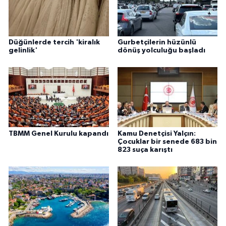
Düğünlerde tercih 'kiralık
Gurbetçilerin hüzünlü
gelinlik'
dönüş yolculuğu başladı
TBMM Genel Kurulu kapandı
Kamu Denetçisi Yalçın:
Çocuklar bir senede 683 bin
823 suça karıştı