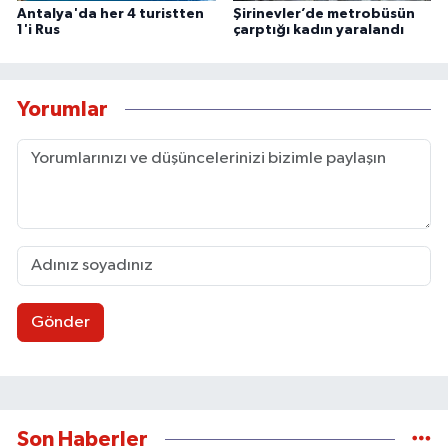
Antalya'da her 4 turistten
Şirinevler’de metrobüsün
1'i Rus
çarptığı kadın yaralandı
Yorumlar
Gönder
Son Haberler