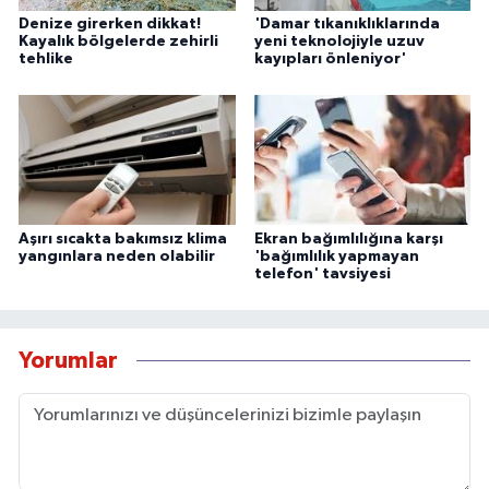
Denize girerken dikkat!
'Damar tıkanıklıklarında
Kayalık bölgelerde zehirli
yeni teknolojiyle uzuv
tehlike
kayıpları önleniyor'
Aşırı sıcakta bakımsız klima
Ekran bağımlılığına karşı
yangınlara neden olabilir
'bağımlılık yapmayan
telefon' tavsiyesi
Yorumlar