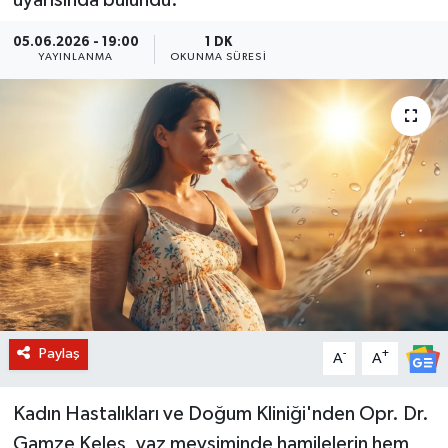
BİLİM VE TEKNOLOJİ
05.06.2026 - 19:00
1 DK
YAYINLANMA
OKUNMA SÜRESI
OTOMOBİL
KURUMSAL
Paylaş
-
+
A
A
Kadın Hastalıkları ve Doğum Kliniği'nden Opr. Dr.
Gamze Keleş, yaz mevsiminde hamilelerin hem