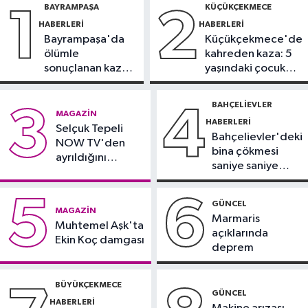
BAYRAMPAŞA
KÜÇÜKÇEKMECE
1
2
kamerada
HABERLERI
HABERLERI
Bayrampaşa'da
Küçükçekmece'de
Güncel
ölümle
kahreden kaza: 5
17:58
Edirne'de anız yangını
sonuçlanan kaza:
yaşındaki çocuk
ormana sıçradı
Sürücü
yoğun bakımda
gözaltında
BAHÇELIEVLER
3
4
Güncel
MAGAZIN
HABERLERI
17:46
Selçuk Tepeli
Kahramanmaraş'ta çıkan
Bahçelievler'deki
NOW TV'den
orman yangını söndürüldü
bina çökmesi
ayrıldığını
saniye saniye
duyurdu
Güngören Haberleri
görüntülendi
17:23
Güngören’de 5 katlı binanın
5
6
GÜNCEL
MAGAZIN
balkonu yıkıldı
Marmaris
Muhtemel Aşk'ta
açıklarında
Ekin Koç damgası
deprem
BÜYÜKÇEKMECE
GÜNCEL
HABERLERI