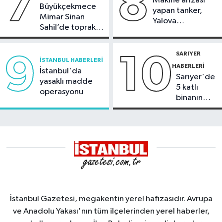
7
8
Makine arızası
Büyükçekmece
yapan tanker,
Mimar Sinan
Yalova
Sahil’de toprak
Demirleme
kayması
Sahası'na alındı
SARIYER
9
10
İSTANBUL HABERLERI
HABERLERI
İstanbul'da
Sarıyer'de
yasaklı madde
5 katlı
operasyonu
binanın
çatısında
yangın
İstanbul Gazetesi, megakentin yerel hafızasıdır. Avrupa
ve Anadolu Yakası'nın tüm ilçelerinden yerel haberler,