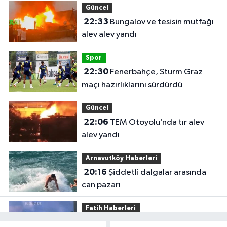
Güncel
22:33
Bungalov ve tesisin mutfağı
alev alev yandı
Spor
22:30
Fenerbahçe, Sturm Graz
maçı hazırlıklarını sürdürdü
Güncel
22:06
TEM Otoyolu’nda tır alev
alev yandı
Arnavutköy Haberleri
20:16
Şiddetli dalgalar arasında
can pazarı
Fatih Haberleri
19:52
Fatih'te polise bıçakla saldırı