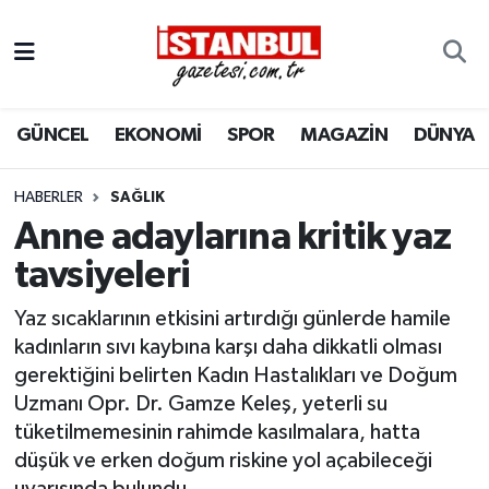
GÜNCEL
Nöbetçi Eczaneler
GÜNCEL
EKONOMİ
SPOR
MAGAZİN
DÜNYA
EKONOMİ
Hava Durumu
İSTANBUL
Trafik Durumu
HABERLER
SAĞLIK
Anne adaylarına kritik yaz
DÜNYA
Süper Lig Puan Durumu ve Fikstür
tavsiyeleri
SPOR
Tüm Manşetler
Yaz sıcaklarının etkisini artırdığı günlerde hamile
kadınların sıvı kaybına karşı daha dikkatli olması
MAGAZİN
Son Dakika Haberleri
gerektiğini belirten Kadın Hastalıkları ve Doğum
Uzmanı Opr. Dr. Gamze Keleş, yeterli su
KÜLTÜR SANAT
Haber Arşivi
tüketilmemesinin rahimde kasılmalara, hatta
düşük ve erken doğum riskine yol açabileceği
SAĞLIK
uyarısında bulundu.