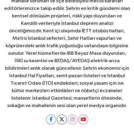
mahalle sorunları ve İlçe Belediyesi meclis kararları
editörlerimizce takip edilir. Şehrin en kritik gündemi olan
kentsel dönüşüm projeleri, riskli yapı duyuruları ve
Kandilli verileriyle İstanbul deprem analizi
önceliğimizdir. Kent içi ulaşımda İETT otobüs hatları,
Metro İstanbul seferleri, Şehir Hatları vapurları ve
köprülerdeki anlık trafik yoğunluğu vatandaşın bilgisine
sunulur. Yerel hizmetlerde İBB Beyaz Masa duyuruları,
İSKİ su kesintisi ve BEDAŞ/AYEDAŞ elektrik arıza
bildirimleri anlık olarak güncellenir. Şehrin ekonomisi için
İstanbul Hal Fiyatları, semt pazarı listeleri ve İstanbul
Ticaret Odası (İTO) endeksleri; sosyal yaşam için ise
kültür merkezleri etkinlikleri ve nöbetçi eczaneler
listelenir. İstanbul Gazetesi; manşetlerin ötesinde,
sokağın ve mahallenin sesi olan yerel medya organıdır.