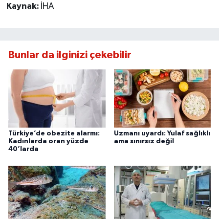
Kaynak:
İHA
Bunlar da ilginizi çekebilir
Türkiye’de obezite alarmı:
Uzmanı uyardı: Yulaf sağlıklı
Kadınlarda oran yüzde
ama sınırsız değil
40’larda