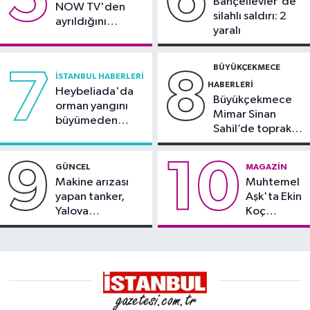
5
6
Bahçelievler'de
NOW TV'den
silahlı saldırı: 2
ayrıldığını
yaralı
duyurdu
BÜYÜKÇEKMECE
7
8
İSTANBUL HABERLERI
HABERLERI
Heybeliada'da
Büyükçekmece
orman yangını
Mimar Sinan
büyümeden
Sahil’de toprak
söndürüldü
kayması
9
10
GÜNCEL
MAGAZIN
Makine arızası
Muhtemel
yapan tanker,
Aşk'ta Ekin
Yalova
Koç
Demirleme
damgası
Sahası'na alındı