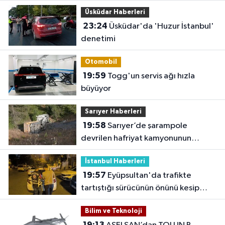
hale gelecek'
Üsküdar Haberleri
23:24
Üsküdar'da 'Huzur İstanbul'
denetimi
Otomobil
19:59
Togg'un servis ağı hızla
büyüyor
Sarıyer Haberleri
19:58
Sarıyer’de şarampole
devrilen hafriyat kamyonunun
şoförü yaralandı
İstanbul Haberleri
19:57
Eyüpsultan'da trafikte
tartıştığı sürücünün önünü kesip
tehdit eden saldırgana 180 bin lira
Bilim ve Teknoloji
ceza
19:13