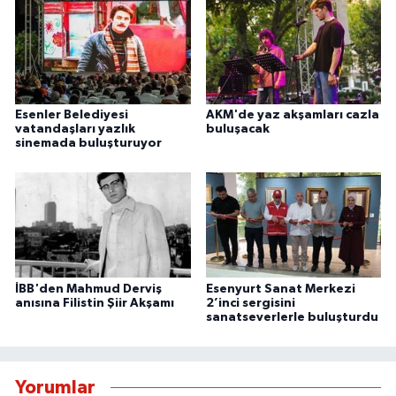
Esenler Belediyesi
AKM'de yaz akşamları cazla
vatandaşları yazlık
buluşacak
sinemada buluşturuyor
İBB'den Mahmud Derviş
Esenyurt Sanat Merkezi
anısına Filistin Şiir Akşamı
2’inci sergisini
sanatseverlerle buluşturdu
Yorumlar