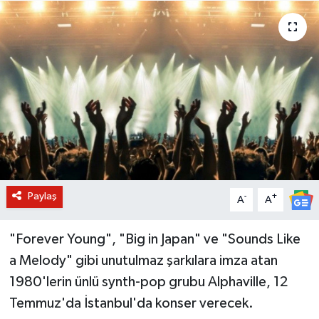
BİLİM VE TEKNOLOJİ
OTOMOBİL
KURUMSAL
Paylaş
-
+
A
A
"Forever Young", "Big in Japan" ve "Sounds Like
a Melody" gibi unutulmaz şarkılara imza atan
1980'lerin ünlü synth-pop grubu Alphaville, 12
Temmuz'da İstanbul'da konser verecek.