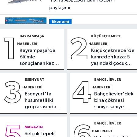
ASELSAN’dan TOLUN P
paylaşımı
Ekonomi
19:08
THY, temmuz ayında 9,5
BAYRAMPAŞA
KÜÇÜKÇEKMECE
1
2
milyon yolcu taşıdı
HABERLERI
HABERLERI
Bayrampaşa'da
Küçükçekmece'de
Bilim ve Teknoloji
ölümle
kahreden kaza: 5
19:05
Türksat televizyon yayınları
sonuçlanan kaza:
yaşındaki çocuk
yeni nesil uydulara taşınıyor
Sürücü
yoğun bakımda
gözaltında
ESENYURT
BAHÇELIEVLER
3
4
Otomobil
HABERLERI
HABERLERI
19:03
Motosiklet deneyimi denize
Esenyurt'ta
Bahçelievler'deki
taşınacak
husumetli iki
bina çökmesi
grup arasında
saniye saniye
Güncel
silahlı kavga
görüntülendi
19:00
'Çerçeve yasa' teklifi
BAHÇELIEVLER
MAGAZIN
komisyonda
HABERLERI
Selçuk Tepeli