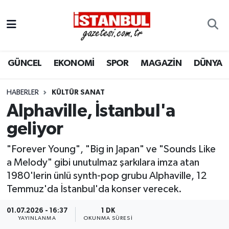
GÜNCEL
Nöbetçi Eczaneler
GÜNCEL
EKONOMİ
SPOR
MAGAZİN
DÜNYA
EKONOMİ
Hava Durumu
İSTANBUL
Trafik Durumu
HABERLER
KÜLTÜR SANAT
Alphaville, İstanbul'a
DÜNYA
Süper Lig Puan Durumu ve Fikstür
geliyor
SPOR
Tüm Manşetler
"Forever Young", "Big in Japan" ve "Sounds Like
a Melody" gibi unutulmaz şarkılara imza atan
MAGAZİN
Son Dakika Haberleri
1980'lerin ünlü synth-pop grubu Alphaville, 12
Temmuz'da İstanbul'da konser verecek.
KÜLTÜR SANAT
Haber Arşivi
01.07.2026 - 16:37
1 DK
YAYINLANMA
OKUNMA SÜRESI
SAĞLIK