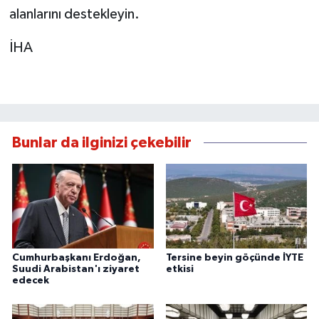
alanlarını destekleyin.
İHA
Bunlar da ilginizi çekebilir
Cumhurbaşkanı Erdoğan,
Tersine beyin göçünde İYTE
Suudi Arabistan'ı ziyaret
etkisi
edecek