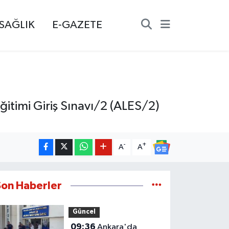
SAĞLIK
E-GAZETE
itimi Giriş Sınavı/2 (ALES/2)
-
+
A
A
Son Haberler
Güncel
09:36
Ankara'da