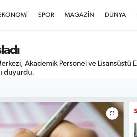
EKONOMİ
SPOR
MAGAZİN
DÜNYA
ladı
rkezi, Akademik Personel ve Lisansüstü Eğ
nı duyurdu.