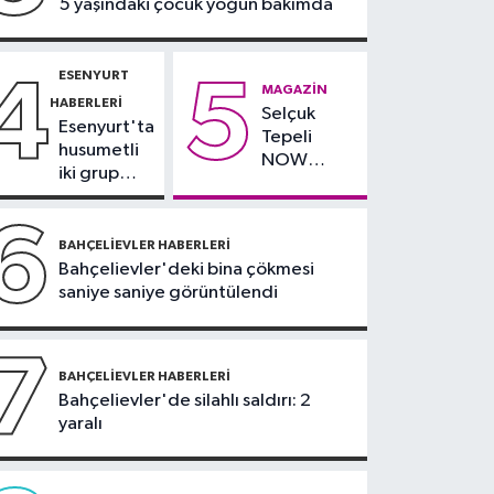
5 yaşındaki çocuk yoğun bakımda
göçünde İYTE etkisi
ESENYURT
4
5
MAGAZIN
HABERLERI
Selçuk
Esenyurt'ta
Tepeli
husumetli
NOW
iki grup
TV'den
arasında
ayrıldığını
silahlı
6
duyurdu
kavga
BAHÇELIEVLER HABERLERI
Bahçelievler'deki bina çökmesi
saniye saniye görüntülendi
7
BAHÇELIEVLER HABERLERI
Bahçelievler'de silahlı saldırı: 2
yaralı