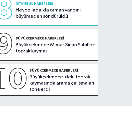
8
İSTANBUL HABERLERI
Heybeliada'da orman yangını
büyümeden söndürüldü
9
BÜYÜKÇEKMECE HABERLERI
Büyükçekmece Mimar Sinan Sahil’de
toprak kayması
10
BÜYÜKÇEKMECE HABERLERI
Büyükçekmece'deki toprak
kaymasında arama çalışmaları
sona erdi