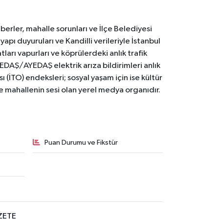
erler, mahalle sorunları ve İlçe Belediyesi
yapı duyuruları ve Kandilli verileriyle İstanbul
ları vapurları ve köprülerdeki anlık trafik
BEDAŞ/AYEDAŞ elektrik arıza bildirimleri anlık
ı (İTO) endeksleri; sosyal yaşam için ise kültür
ve mahallenin sesi olan yerel medya organıdır.
Puan Durumu ve Fikstür
ZETE