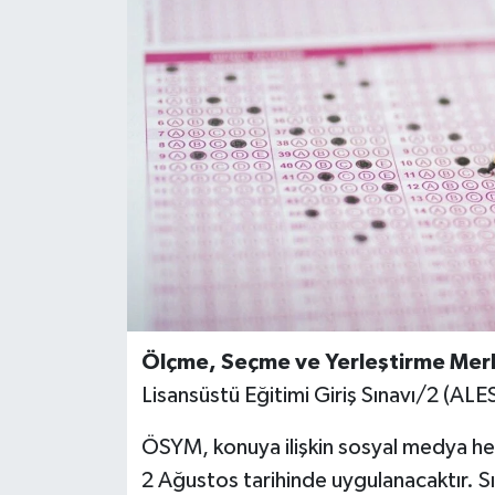
BİLİM VE TEKNOLOJİ
OTOMOBİL
KURUMSAL
Ölçme, Seçme ve Yerleştirme Mer
Lisansüstü Eğitimi Giriş Sınavı/2 (ALES
ÖSYM, konuya ilişkin sosyal medya h
2 Ağustos tarihinde uygulanacaktır. Sı