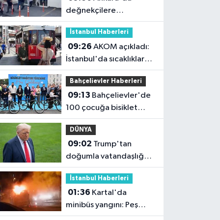
değnekçilere
operasyon: 10 gözaltı
İstanbul Haberleri
09:26
AKOM açıkladı:
İstanbul'da sıcaklıklar
32 dereceyi görecek
Bahçelievler Haberleri
09:13
Bahçelievler'de
100 çocuğa bisiklet
dağıtım töreni
DÜNYA
09:02
Trump'tan
doğumla vatandaşlığa
yeni kısıtlama kararı
İstanbul Haberleri
01:36
Kartal'da
minibüs yangını: Peş
peşe patlamalar paniğe