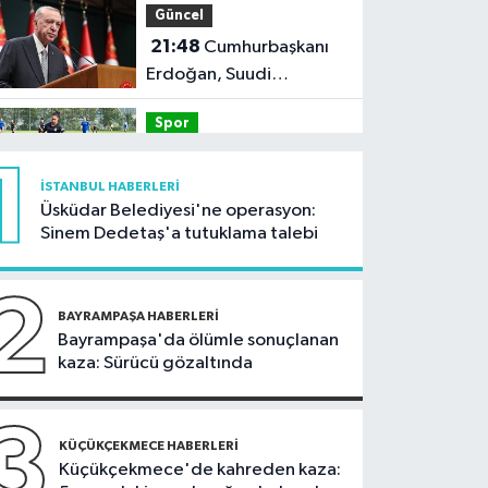
Güncel
neden oldu
21:48
Cumhurbaşkanı
Erdoğan, Suudi
Arabistan'ı ziyaret
Spor
edecek
21:42
Beşiktaş Kadın
1
Futbol Takımı, hazırlık
İSTANBUL HABERLERI
maçında FOMGET'i 3-1
Üsküdar Belediyesi'ne operasyon:
Kültür Sanat
Sinem Dedetaş'a tutuklama talebi
mağlup etti
21:38
Aspendos'ta
'sağlık tanrısı' ve
2
oğlunun heykeli bulundu
BAYRAMPAŞA HABERLERI
Kültür Sanat
Bayrampaşa'da ölümle sonuçlanan
kaza: Sürücü gözaltında
21:36
AKM’de caz
konserleri başlıyor
3
Güncel
KÜÇÜKÇEKMECE HABERLERI
Küçükçekmece'de kahreden kaza:
21:34
Tersine beyin