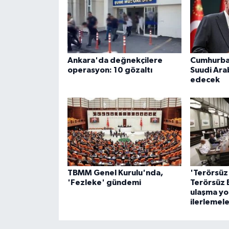
Ankara'da değnekçilere
Cumhurba
operasyon: 10 gözaltı
Suudi Arab
edecek
TBMM Genel Kurulu'nda,
'Terörsüz
'Fezleke' gündemi
Terörsüz 
ulaşma yo
ilerlemele