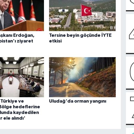
şkanı Erdoğan,
Tersine beyin göçünde İYTE
istan'ı ziyaret
etkisi
 Türkiye ve
Uludağ'da orman yangını
Bölge hedeflerine
lunda kaydedilen
r ele alındı'