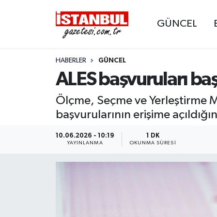
GÜNCEL
GÜNCEL
Nöbetçi Eczaneler
HABERLER
GÜNCEL
EKONOMİ
Hava Durumu
ALES başvuruları baş
İSTANBUL
Trafik Durumu
Ölçme, Seçme ve Yerleştirme Me
DÜNYA
Süper Lig Puan Durumu ve Fikstür
başvurularının erişime açıldığı
SPOR
Tüm Manşetler
10.06.2026 - 10:19
1 DK
YAYINLANMA
OKUNMA SÜRESI
MAGAZİN
Son Dakika Haberleri
KÜLTÜR SANAT
Haber Arşivi
SAĞLIK