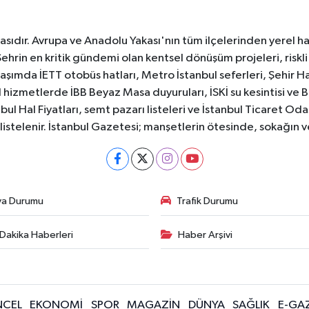
sıdır. Avrupa ve Anadolu Yakası'nın tüm ilçelerinden yerel hab
Şehrin en kritik gündemi olan kentsel dönüşüm projeleri, riskli 
aşımda İETT otobüs hatları, Metro İstanbul seferleri, Şehir Hat
 hizmetlerde İBB Beyaz Masa duyuruları, İSKİ su kesintisi ve 
bul Hal Fiyatları, semt pazarı listeleri ve İstanbul Ticaret Odas
listelenir. İstanbul Gazetesi; manşetlerin ötesinde, sokağın 
va Durumu
Trafik Durumu
Dakika Haberleri
Haber Arşivi
CEL
EKONOMİ
SPOR
MAGAZİN
DÜNYA
SAĞLIK
E-GA