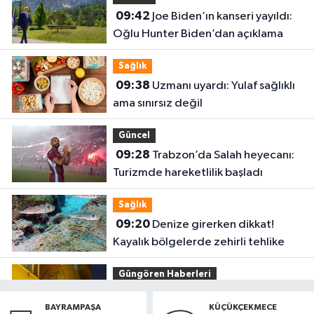
09:42
Joe Biden’ın kanseri yayıldı:
Oğlu Hunter Biden’dan açıklama
Sağlık
09:38
Uzmanı uyardı: Yulaf sağlıklı
ama sınırsız değil
Güncel
09:28
Trabzon’da Salah heyecanı:
Turizmde hareketlilik başladı
Sağlık
09:20
Denize girerken dikkat!
Kayalık bölgelerde zehirli tehlike
Güngören Haberleri
09:17
Güngören’de balkonu çöken
BAYRAMPAŞA
KÜÇÜKÇEKMECE
5 katlı bina tahliye edildi