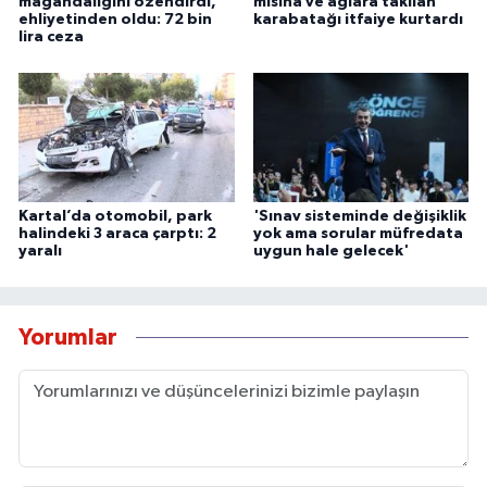
magandalığını özendirdi,
misina ve ağlara takılan
ehliyetinden oldu: 72 bin
karabatağı itfaiye kurtardı
lira ceza
Kartal’da otomobil, park
'Sınav sisteminde değişiklik
halindeki 3 araca çarptı: 2
yok ama sorular müfredata
yaralı
uygun hale gelecek'
Yorumlar