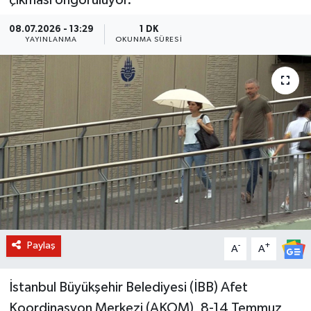
BİLİM VE TEKNOLOJİ
08.07.2026 - 13:29
1 DK
YAYINLANMA
OKUNMA SÜRESI
OTOMOBİL
KURUMSAL
Paylaş
-
+
A
A
İstanbul Büyükşehir Belediyesi (İBB) Afet
Koordinasyon Merkezi (AKOM), 8-14 Temmuz