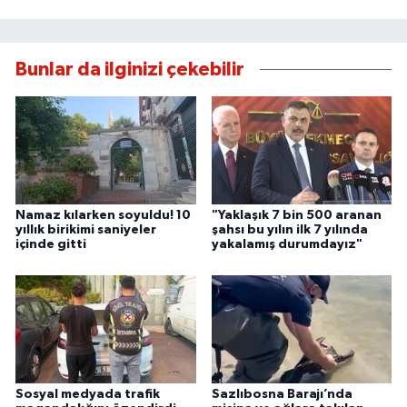
Bunlar da ilginizi çekebilir
Namaz kılarken soyuldu! 10
"Yaklaşık 7 bin 500 aranan
yıllık birikimi saniyeler
şahsı bu yılın ilk 7 yılında
içinde gitti
yakalamış durumdayız"
Sosyal medyada trafik
Sazlıbosna Barajı’nda