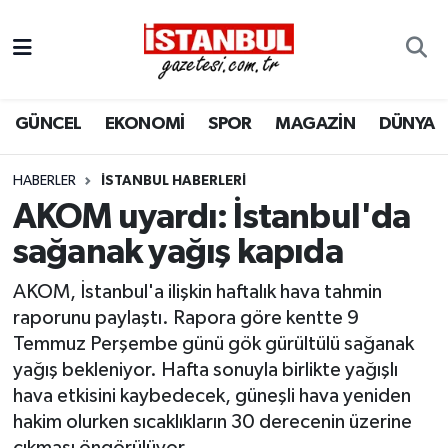
GÜNCEL
Nöbetçi Eczaneler
GÜNCEL
EKONOMİ
SPOR
MAGAZİN
DÜNYA
EKONOMİ
Hava Durumu
İSTANBUL
Trafik Durumu
HABERLER
İSTANBUL HABERLERI
AKOM uyardı: İstanbul'da
DÜNYA
Süper Lig Puan Durumu ve Fikstür
sağanak yağış kapıda
SPOR
Tüm Manşetler
AKOM, İstanbul'a ilişkin haftalık hava tahmin
raporunu paylaştı. Rapora göre kentte 9
MAGAZİN
Son Dakika Haberleri
Temmuz Perşembe günü gök gürültülü sağanak
yağış bekleniyor. Hafta sonuyla birlikte yağışlı
KÜLTÜR SANAT
Haber Arşivi
hava etkisini kaybedecek, güneşli hava yeniden
hakim olurken sıcaklıkların 30 derecenin üzerine
SAĞLIK
çıkması öngörülüyor.