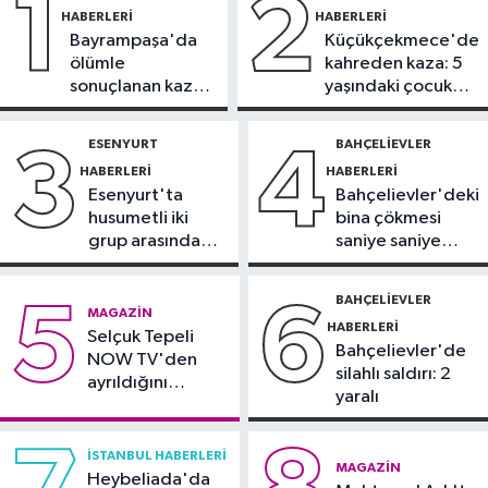
1
2
HABERLERI
HABERLERI
Bayrampaşa'da
Küçükçekmece'de
Sultanbeyli Haberleri
ölümle
kahreden kaza: 5
09:10
Sultanbeyli'de alışveriş
sonuçlanan kaza:
yaşındaki çocuk
merkezinde korkutan yangın
Sürücü
yoğun bakımda
gözaltında
ESENYURT
BAHÇELIEVLER
3
4
İstanbul Haberleri
HABERLERI
HABERLERI
23:34
"Yaklaşık 7 bin 500 aranan
Esenyurt'ta
Bahçelievler'deki
şahsı bu yılın ilk 7 yılında yakalamış
husumetli iki
bina çökmesi
durumdayız"
grup arasında
saniye saniye
Başakşehir Haberleri
silahlı kavga
görüntülendi
23:31
Aymakoop Sanayi
BAHÇELIEVLER
5
6
MAGAZIN
Sitesi'ndeki yangın söndürüldü: İş
HABERLERI
Selçuk Tepeli
yeri kullanılamaz hale geldi
Bahçelievler'de
NOW TV'den
silahlı saldırı: 2
ayrıldığını
yaralı
duyurdu
İSTANBUL HABERLERI
MAGAZIN
Heybeliada'da