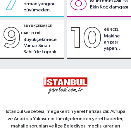
7
8
Muhtemel Aşk'ta
orman yangını
Ekin Koç damgası
büyümeden
söndürüldü
BÜYÜKÇEKMECE
9
10
GÜNCEL
HABERLERI
Makine
Büyükçekmece
arızası
Mimar Sinan
yapan
Sahil’de toprak
tanker,
kayması
Yalova
Demirleme
Sahası'na
alındı
İstanbul Gazetesi, megakentin yerel hafızasıdır. Avrupa
ve Anadolu Yakası'nın tüm ilçelerinden yerel haberler,
mahalle sorunları ve İlçe Belediyesi meclis kararları