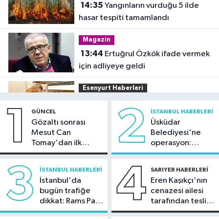
14:35
Yangınların vurduğu 5 ilde
hasar tespiti tamamlandı
Magazin
13:44
Ertuğrul Özkök ifade vermek
için adliyeye geldi
Esenyurt Haberleri
13:34
Esenyurt Belediyesi ihtiyaç
1
2
GÜNCEL
İSTANBUL HABERLERI
sahiplerinin evlerini temizliyor
Gözaltı sonrası
Üsküdar
Mesut Can
Belediyesi'ne
Bayrampaşa Haberleri
Tomay'dan ilk
operasyon:
13:30
Bayrampaşa'da ölümle
açıklama
Sinem Dedetaş'a
sonuçlanan kaza: Sürücü gözaltında
tutuklama talebi
3
4
İSTANBUL HABERLERI
SARIYER HABERLERI
İstanbul'da
Eren Kaşıkçı'nın
Güncel
bugün trafiğe
cenazesi ailesi
13:28
İletişim Başkanlığı: Terörsüz
dikkat: Rams Park
tarafından teslim
Türkiye ile kazanan 86 milyon olacak
çevresinde bazı
alındı