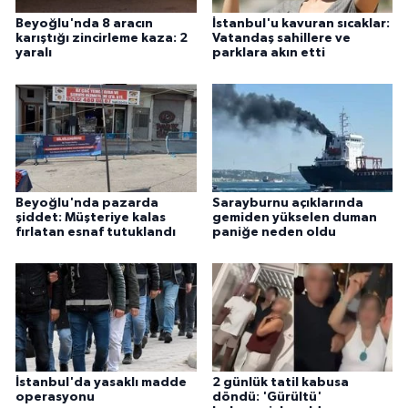
Beyoğlu'nda 8 aracın
İstanbul'u kavuran sıcaklar:
karıştığı zincirleme kaza: 2
Vatandaş sahillere ve
yaralı
parklara akın etti
Beyoğlu'nda pazarda
Sarayburnu açıklarında
şiddet: Müşteriye kalas
gemiden yükselen duman
fırlatan esnaf tutuklandı
paniğe neden oldu
İstanbul'da yasaklı madde
2 günlük tatil kabusa
operasyonu
döndü: 'Gürültü'