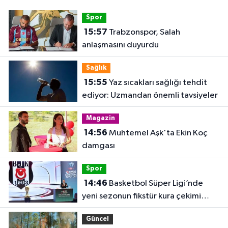
Spor
15:57
Trabzonspor, Salah
anlaşmasını duyurdu
Sağlık
15:55
Yaz sıcakları sağlığı tehdit
ediyor: Uzmandan önemli tavsiyeler
Magazin
14:56
Muhtemel Aşk'ta Ekin Koç
damgası
Spor
14:46
Basketbol Süper Ligi’nde
yeni sezonun fikstür kura çekimi
yapıldı
Güncel