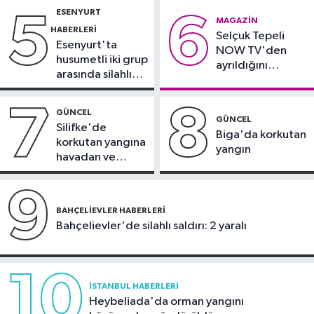
yollar kapatılacak
ESENYURT
5
6
Ekonomi
MAGAZIN
HABERLERI
Selçuk Tepeli
13:26
Altın bozduracaklara
Esenyurt'ta
NOW TV'den
uzmanlardan kritik uyarılar
husumetli iki grup
ayrıldığını
arasında silahlı
duyurdu
kavga
7
8
GÜNCEL
GÜNCEL
Silifke'de
Biga'da korkutan
korkutan yangına
yangın
havadan ve
karadan
müdahale
9
BAHÇELIEVLER HABERLERI
Bahçelievler'de silahlı saldırı: 2 yaralı
10
İSTANBUL HABERLERI
Heybeliada'da orman yangını