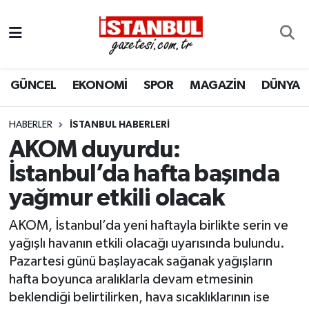
GÜNCEL
Nöbetçi Eczaneler
GÜNCEL
EKONOMİ
SPOR
MAGAZİN
DÜNYA
EKONOMİ
Hava Durumu
İSTANBUL
Trafik Durumu
HABERLER
İSTANBUL HABERLERI
AKOM duyurdu:
DÜNYA
Süper Lig Puan Durumu ve Fikstür
İstanbul’da hafta başında
yağmur etkili olacak
SPOR
Tüm Manşetler
AKOM, İstanbul’da yeni haftayla birlikte serin ve
MAGAZİN
Son Dakika Haberleri
yağışlı havanın etkili olacağı uyarısında bulundu.
Pazartesi günü başlayacak sağanak yağışların
KÜLTÜR SANAT
Haber Arşivi
hafta boyunca aralıklarla devam etmesinin
beklendiği belirtilirken, hava sıcaklıklarının ise
SAĞLIK