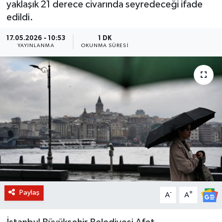
yaklaşık 21 derece civarında seyredeceği ifade
edildi.
BİLİM VE TEKNOLOJİ
17.05.2026 - 10:53
1 DK
OTOMOBİL
YAYINLANMA
OKUNMA SÜRESI
KURUMSAL
Paylaş
-
+
A
A