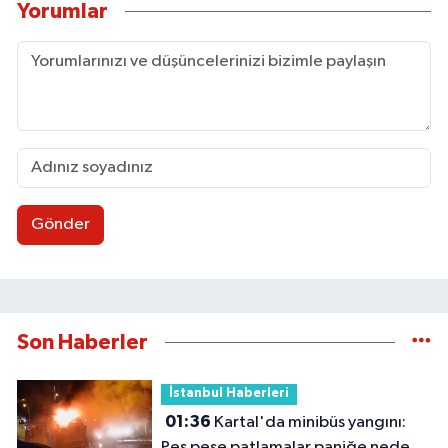
Yorumlar
Gönder
Son Haberler
İstanbul Haberleri
01:36
Kartal'da minibüs yangını:
Peş peşe patlamalar paniğe neden