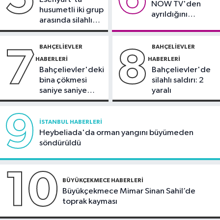
NOW TV'den
husumetli iki grup
ayrıldığını
arasında silahlı
duyurdu
kavga
BAHÇELIEVLER
BAHÇELIEVLER
7
8
HABERLERI
HABERLERI
Bahçelievler'deki
Bahçelievler'de
bina çökmesi
silahlı saldırı: 2
saniye saniye
yaralı
görüntülendi
9
İSTANBUL HABERLERI
Heybeliada'da orman yangını büyümeden
söndürüldü
10
BÜYÜKÇEKMECE HABERLERI
Büyükçekmece Mimar Sinan Sahil’de
toprak kayması