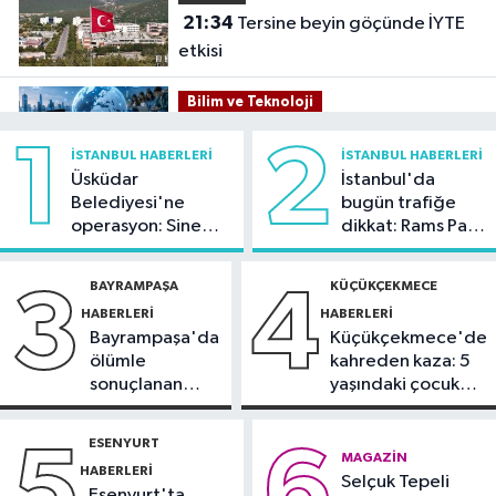
21:34
Tersine beyin göçünde İYTE
etkisi
Bilim ve Teknoloji
21:26
İnternet kullanan bireylerin
1
2
İSTANBUL HABERLERI
İSTANBUL HABERLERI
oranı yüzde 92,3 oldu
Üsküdar
İstanbul'da
Belediyesi'ne
bugün trafiğe
Bilim ve Teknoloji
operasyon: Sinem
dikkat: Rams Park
21:23
5G abone sayısı 4 ayda 44,5
Dedetaş'a
çevresinde bazı
milyona ulaştı
tutuklama talebi
yollar kapatılacak
BAYRAMPAŞA
KÜÇÜKÇEKMECE
3
4
HABERLERI
HABERLERI
Kültür Sanat
Bayrampaşa'da
Küçükçekmece'de
21:21
Esenler Belediyesi
ölümle
kahreden kaza: 5
vatandaşları yazlık sinemada
sonuçlanan
yaşındaki çocuk
buluşturuyor
kaza: Sürücü
yoğun bakımda
Sağlık
gözaltında
ESENYURT
5
6
21:17
"Karaciğerim yağlı"
MAGAZIN
HABERLERI
Selçuk Tepeli
demeyin, önlemini alın
Esenyurt'ta