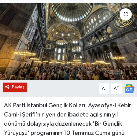
BİLİM VE TEKNOLOJİ
OTOMOBİL
KURUMSAL
Paylaş
-
+
A
A
AK Parti İstanbul Gençlik Kolları, Ayasofya-i Kebir
Cami-i Şerifi'nin yeniden ibadete açılışının yıl
dönümü dolayısıyla düzenlenecek 'Bir Gençlik
Yürüyüşü' programının 10 Temmuz Cuma günü