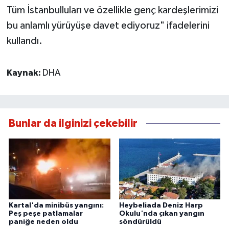
Tüm İstanbulluları ve özellikle genç kardeşlerimizi
bu anlamlı yürüyüşe davet ediyoruz" ifadelerini
kullandı.
Kaynak:
DHA
Bunlar da ilginizi çekebilir
Kartal'da minibüs yangını:
Heybeliada Deniz Harp
Peş peşe patlamalar
Okulu'nda çıkan yangın
paniğe neden oldu
söndürüldü