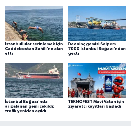
İstanbullular serinlemek için
Dev vinç gemisi Saipem
Caddebostan Sahili'ne akın
7000 İstanbul Boğazı'ndan
etti
geçti
İstanbul Boğazı'nda
TEKNOFEST Mavi Vatan için
arızalanan gemi çekildi;
ziyaretçi kayıtları başladı
trafik yeniden açıldı