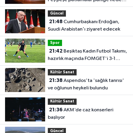
oldu
Güncel
21:48
Cumhurbaşkanı Erdoğan,
Suudi Arabistan'ı ziyaret edecek
Spor
21:42
Beşiktaş Kadın Futbol Takımı,
hazırlık maçında FOMGET'i 3-1
mağlup etti
Kültür Sanat
21:38
Aspendos'ta 'sağlık tanrısı'
ve oğlunun heykeli bulundu
Kültür Sanat
21:36
AKM’de caz konserleri
başlıyor
Güncel