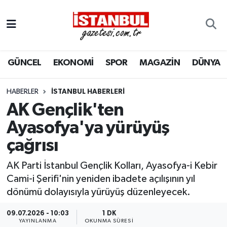
GÜNCEL
Nöbetçi Eczaneler
GÜNCEL
EKONOMİ
SPOR
MAGAZİN
DÜNYA
EKONOMİ
Hava Durumu
İSTANBUL
Trafik Durumu
HABERLER
İSTANBUL HABERLERI
AK Gençlik'ten
DÜNYA
Süper Lig Puan Durumu ve Fikstür
Ayasofya'ya yürüyüş
çağrısı
SPOR
Tüm Manşetler
AK Parti İstanbul Gençlik Kolları, Ayasofya-i Kebir
MAGAZİN
Son Dakika Haberleri
Cami-i Şerifi'nin yeniden ibadete açılışının yıl
dönümü dolayısıyla yürüyüş düzenleyecek.
KÜLTÜR SANAT
Haber Arşivi
09.07.2026 - 10:03
1 DK
SAĞLIK
YAYINLANMA
OKUNMA SÜRESI