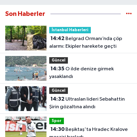
Son Haberler
İstanbul Haberleri
14:42
Belgrad Ormanı’nda çöp
alarmı: Ekipler harekete geçti
Güncel
14:35
O ilde denize girmek
yasaklandı
Güncel
14:32
Ultraslan lideri Sebahattin
Şirin gözaltına alındı
Spor
14:30
Beşiktaş'ta Hradec Kralove