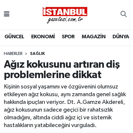
GÜNCEL
Nöbetçi Eczaneler
GÜNCEL
EKONOMİ
SPOR
MAGAZİN
DÜNYA
EKONOMİ
Hava Durumu
İSTANBUL
Trafik Durumu
HABERLER
SAĞLIK
Ağız kokusunu artıran diş
DÜNYA
Süper Lig Puan Durumu ve Fikstür
problemlerine dikkat
SPOR
Tüm Manşetler
Kişinin sosyal yaşamını ve özgüvenini olumsuz
etkileyen ağız kokusu, aynı zamanda genel sağlık
MAGAZİN
Son Dakika Haberleri
hakkında ipuçları veriyor. Dt. A.Gamze Akdereli,
ağız kokusunun sadece geçici bir rahatsızlık
KÜLTÜR SANAT
Haber Arşivi
olmadığını, altında ciddi ağız içi ve sistemik
hastalıkların yatabileceğini vurguladı.
SAĞLIK