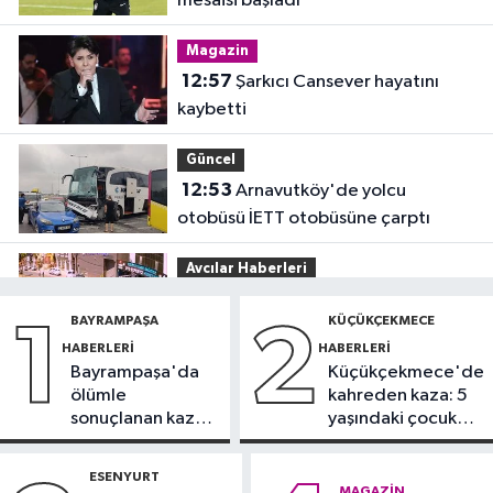
mesaisi başladı
Magazin
12:57
Şarkıcı Cansever hayatını
kaybetti
Güncel
12:53
Arnavutköy'de yolcu
otobüsü İETT otobüsüne çarptı
Avcılar Haberleri
12:43
Avcılar’da yasak U dönüşü
BAYRAMPAŞA
KÜÇÜKÇEKMECE
1
2
kazaya neden oldu
HABERLERI
HABERLERI
Bayrampaşa'da
Küçükçekmece'de
Küçükçekmece Haberleri
ölümle
kahreden kaza: 5
12:25
Küçükçekmece Menekşe
sonuçlanan kaza:
yaşındaki çocuk
Deresi'nde batık tekneler
Sürücü
yoğun bakımda
karabatakların yuvası oldu
gözaltında
ESENYURT
Sağlık
MAGAZIN