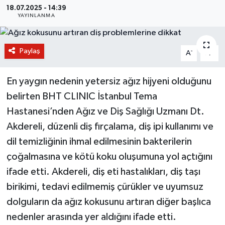
18.07.2025 - 14:39
YAYINLANMA
BİLİM VE TEKNOLOJİ
OTOMOBİL
Paylaş
-
+
A
A
KURUMSAL
En yaygın nedenin yetersiz ağız hijyeni olduğunu
belirten BHT CLINIC İstanbul Tema
Hastanesi’nden Ağız ve Diş Sağlığı Uzmanı Dt.
Akdereli, düzenli diş fırçalama, diş ipi kullanımı ve
dil temizliğinin ihmal edilmesinin bakterilerin
çoğalmasına ve kötü koku oluşumuna yol açtığını
ifade etti. Akdereli, diş eti hastalıkları, diş taşı
birikimi, tedavi edilmemiş çürükler ve uyumsuz
dolguların da ağız kokusunu artıran diğer başlıca
nedenler arasında yer aldığını ifade etti.