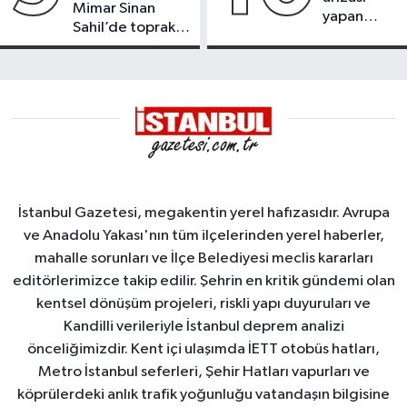
Mimar Sinan
yapan
Sahil’de toprak
tanker,
kayması
Yalova
Demirleme
Sahası'na
alındı
İstanbul Gazetesi, megakentin yerel hafızasıdır. Avrupa
ve Anadolu Yakası'nın tüm ilçelerinden yerel haberler,
mahalle sorunları ve İlçe Belediyesi meclis kararları
editörlerimizce takip edilir. Şehrin en kritik gündemi olan
kentsel dönüşüm projeleri, riskli yapı duyuruları ve
Kandilli verileriyle İstanbul deprem analizi
önceliğimizdir. Kent içi ulaşımda İETT otobüs hatları,
Metro İstanbul seferleri, Şehir Hatları vapurları ve
köprülerdeki anlık trafik yoğunluğu vatandaşın bilgisine