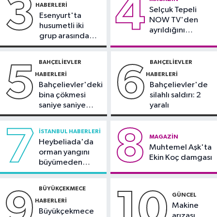
3
4
HABERLERI
11:42
Selçuk Tepeli
Türkiye’de obezite alarmı:
Esenyurt'ta
NOW TV'den
Kadınlarda oran yüzde 40’larda
husumetli iki
ayrıldığını
grup arasında
duyurdu
İstanbul Haberleri
silahlı kavga
10:47
Meteoroloji uyardı: Kuvvetli
BAHÇELIEVLER
BAHÇELIEVLER
5
6
yağış ve fırtına geliyor
HABERLERI
HABERLERI
Bahçelievler'deki
Bahçelievler'de
bina çökmesi
silahlı saldırı: 2
saniye saniye
yaralı
görüntülendi
7
8
İSTANBUL HABERLERI
MAGAZIN
Heybeliada'da
Muhtemel Aşk'ta
orman yangını
Ekin Koç damgası
büyümeden
söndürüldü
BÜYÜKÇEKMECE
9
10
GÜNCEL
HABERLERI
Makine
Büyükçekmece
arızası