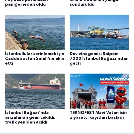
paniğe neden oldu
söndürüldü
İstanbullular serinlemek için
Dev vinç gemisi Saipem
Caddebostan Sahili'ne akın
7000 İstanbul Boğazı'ndan
etti
geçti
İstanbul Boğazı'nda
TEKNOFEST Mavi Vatan için
arızalanan gemi çekildi;
ziyaretçi kayıtları başladı
trafik yeniden açıldı