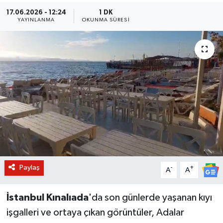
17.06.2026 - 12:24
1 DK
BİLİM VE TEKNOLOJİ
YAYINLANMA
OKUNMA SÜRESI
OTOMOBİL
KURUMSAL
Paylaş
-
+
A
A
İstanbul Kınalıada
'da son günlerde yaşanan kıyı
işgalleri ve ortaya çıkan görüntüler, Adalar