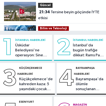
Güncel
21:34
Tersine beyin göçünde İYTE
etkisi
Bilim ve Teknoloji
21:26
İnternet kullanan bireylerin
1
2
İSTANBUL HABERLERI
İSTANBUL HABERLERI
oranı yüzde 92,3 oldu
Üsküdar
İstanbul'da
Belediyesi'ne
bugün trafiğe
Bilim ve Teknoloji
operasyon: Sinem
dikkat: Rams Park
21:23
5G abone sayısı 4 ayda 44,5
Dedetaş'a
çevresinde bazı
milyona ulaştı
tutuklama talebi
yollar kapatılacak
KÜÇÜKÇEKMECE
BAYRAMPAŞA
3
4
HABERLERI
HABERLERI
Kültür Sanat
Küçükçekmece'de
Bayrampaşa'da
21:21
Esenler Belediyesi
kahreden kaza: 5
ölümle
vatandaşları yazlık sinemada
yaşındaki çocuk
sonuçlanan
buluşturuyor
yoğun bakımda
kaza: Sürücü
Sağlık
gözaltında
ESENYURT
21:17
"Karaciğerim yağlı"
MAGAZIN