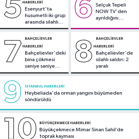
5
6
HABERLERI
Selçuk Tepeli
demeyin, önlemini alın
Esenyurt'ta
NOW TV'den
husumetli iki grup
ayrıldığını
arasında silahlı
duyurdu
kavga
BAHÇELIEVLER
BAHÇELIEVLER
7
8
HABERLERI
HABERLERI
Bahçelievler'deki
Bahçelievler'de
bina çökmesi
silahlı saldırı: 2
saniye saniye
yaralı
görüntülendi
9
İSTANBUL HABERLERI
Heybeliada'da orman yangını büyümeden
söndürüldü
10
BÜYÜKÇEKMECE HABERLERI
Büyükçekmece Mimar Sinan Sahil’de
toprak kayması