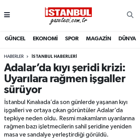
GÜNCEL
Nöbetçi Eczaneler
GÜNCEL
EKONOMİ
SPOR
MAGAZİN
DÜNYA
EKONOMİ
Hava Durumu
İSTANBUL
Trafik Durumu
HABERLER
İSTANBUL HABERLERI
Adalar’da kıyı şeridi krizi:
DÜNYA
Süper Lig Puan Durumu ve Fikstür
Uyarılara rağmen işgaller
sürüyor
SPOR
Tüm Manşetler
İstanbul Kınalıada’da son günlerde yaşanan kıyı
MAGAZİN
Son Dakika Haberleri
işgalleri ve ortaya çıkan görüntüler Adalar’da
tepkiye neden oldu. Resmi makamların uyarılarına
KÜLTÜR SANAT
Haber Arşivi
rağmen bazı işletmecilerin sahil şeridine yeniden
masa ve sandalye yerleştirdiği görüldü.
SAĞLIK