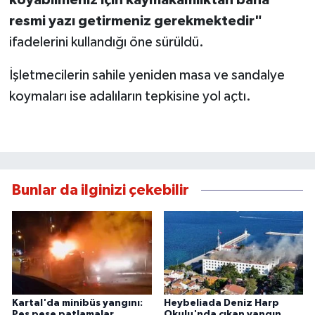
resmi yazı getirmeniz gerekmektedir"
ifadelerini kullandığı öne sürüldü.
İşletmecilerin sahile yeniden masa ve sandalye
koymaları ise adalıların tepkisine yol açtı.
Bunlar da ilginizi çekebilir
Kartal'da minibüs yangını:
Heybeliada Deniz Harp
Peş peşe patlamalar
Okulu'nda çıkan yangın