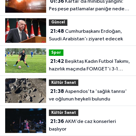
01:36
Kartal'da minibüs yangını:
Peş peşe patlamalar paniğe neden
oldu
Güncel
21:48
Cumhurbaşkanı Erdoğan,
Suudi Arabistan'ı ziyaret edecek
Spor
21:42
Beşiktaş Kadın Futbol Takımı,
hazırlık maçında FOMGET'i 3-1
mağlup etti
Kültür Sanat
21:38
Aspendos'ta 'sağlık tanrısı'
ve oğlunun heykeli bulundu
Kültür Sanat
21:36
AKM’de caz konserleri
başlıyor