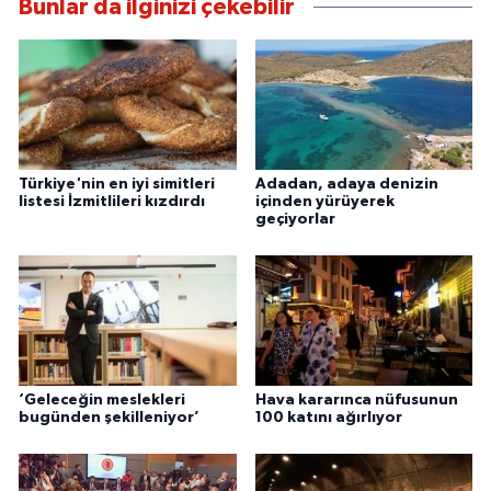
Bunlar da ilginizi çekebilir
Türkiye'nin en iyi simitleri
Adadan, adaya denizin
listesi İzmitlileri kızdırdı
içinden yürüyerek
geçiyorlar
‘Geleceğin meslekleri
Hava kararınca nüfusunun
bugünden şekilleniyor’
100 katını ağırlıyor