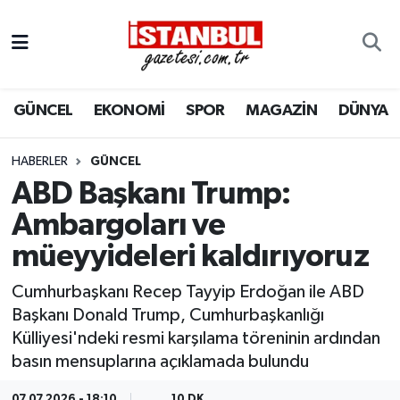
GÜNCEL
Nöbetçi Eczaneler
GÜNCEL
EKONOMİ
SPOR
MAGAZİN
DÜNYA
EKONOMİ
Hava Durumu
İSTANBUL
Trafik Durumu
HABERLER
GÜNCEL
ABD Başkanı Trump:
DÜNYA
Süper Lig Puan Durumu ve Fikstür
Ambargoları ve
müeyyideleri kaldırıyoruz
SPOR
Tüm Manşetler
Cumhurbaşkanı Recep Tayyip Erdoğan ile ABD
MAGAZİN
Son Dakika Haberleri
Başkanı Donald Trump, Cumhurbaşkanlığı
Külliyesi'ndeki resmi karşılama töreninin ardından
KÜLTÜR SANAT
Haber Arşivi
basın mensuplarına açıklamada bulundu
SAĞLIK
07.07.2026 - 18:10
10 DK