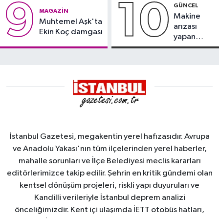
9
10
GÜNCEL
MAGAZIN
Makine
Muhtemel Aşk'ta
arızası
Ekin Koç damgası
yapan
tanker,
Yalova
Demirleme
Sahası'na
alındı
İstanbul Gazetesi, megakentin yerel hafızasıdır. Avrupa
ve Anadolu Yakası'nın tüm ilçelerinden yerel haberler,
mahalle sorunları ve İlçe Belediyesi meclis kararları
editörlerimizce takip edilir. Şehrin en kritik gündemi olan
kentsel dönüşüm projeleri, riskli yapı duyuruları ve
Kandilli verileriyle İstanbul deprem analizi
önceliğimizdir. Kent içi ulaşımda İETT otobüs hatları,