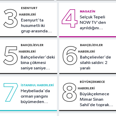
ehliyetinden oldu: 72 bin lira ceza
gözaltında
ESENYURT
3
4
Spor
MAGAZIN
HABERLERI
12:42
Selçuk Tepeli
Trendyol 1. Lig'de günün
Esenyurt'ta
NOW TV'den
VAR'ları açıklandı
husumetli iki
ayrıldığını
grup arasında
duyurdu
Sağlık
silahlı kavga
11:47
'Damar tıkanıklıklarında yeni
BAHÇELIEVLER
BAHÇELIEVLER
5
6
teknolojiyle uzuv kayıpları önleniyor'
HABERLERI
HABERLERI
Bahçelievler'deki
Bahçelievler'de
bina çökmesi
silahlı saldırı: 2
saniye saniye
yaralı
görüntülendi
BÜYÜKÇEKMECE
7
8
İSTANBUL HABERLERI
HABERLERI
Heybeliada'da
Büyükçekmece
orman yangını
Mimar Sinan
büyümeden
Sahil’de toprak
söndürüldü
kayması