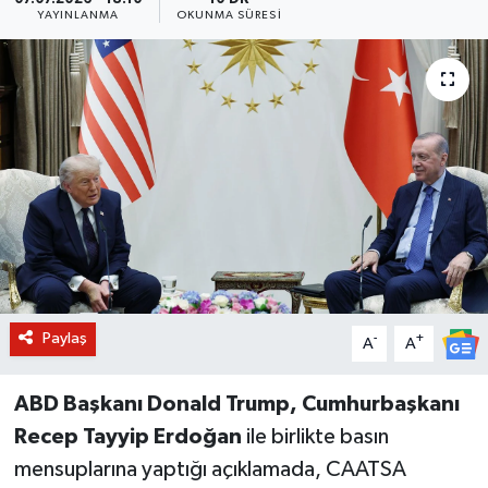
YAYINLANMA
OKUNMA SÜRESI
BİLİM VE TEKNOLOJİ
OTOMOBİL
KURUMSAL
Paylaş
-
+
A
A
ABD Başkanı Donald Trump, Cumhurbaşkanı
Recep Tayyip Erdoğan
ile birlikte basın
mensuplarına yaptığı açıklamada, CAATSA