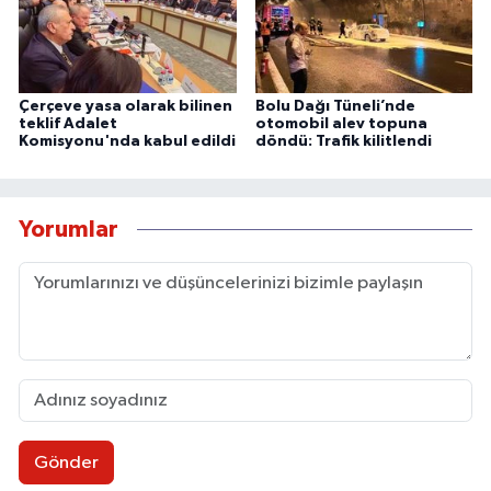
Çerçeve yasa olarak bilinen
Bolu Dağı Tüneli’nde
teklif Adalet
otomobil alev topuna
Komisyonu'nda kabul edildi
döndü: Trafik kilitlendi
Yorumlar
Gönder