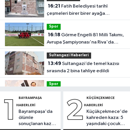
16:21
Fatih Belediyesi tarihî
çeşmeleri birer birer ayağa
kaldırıyor
Spor
16:18
Görme Engelli B1 Milli Takımı,
Avrupa Şampiyonası'na Riva'da
hazırlanıyor
Sultangazi Haberleri
13:49
Sultangazi’de temel kazısı
sırasında 2 bina tahliye edildi
Spor
12:54
Eczacıbaşı Peron İstanbul’a
BAYRAMPAŞA
KÜÇÜKÇEKMECE
1
2
yeni forma sponsoru
HABERLERI
HABERLERI
Bayrampaşa'da
Küçükçekmece'de
İstanbul Haberleri
ölümle
kahreden kaza: 5
12:43
Sosyal medyada trafik
sonuçlanan kaza:
yaşındaki çocuk
magandalığını özendirdi,
Sürücü
yoğun bakımda