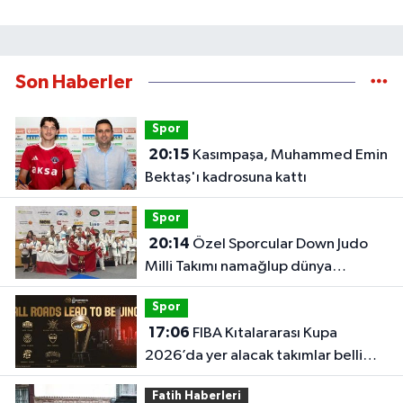
Son Haberler
Spor
20:15
Kasımpaşa, Muhammed Emin
Bektaş'ı kadrosuna kattı
Spor
20:14
Özel Sporcular Down Judo
Milli Takımı namağlup dünya
şampiyonu
Spor
17:06
FIBA Kıtalararası Kupa
2026’da yer alacak takımlar belli
oldu
Fatih Haberleri