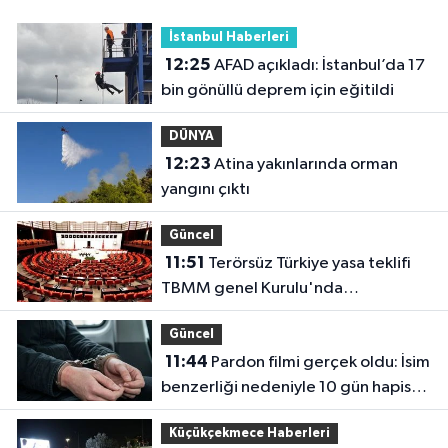
İstanbul Haberleri
12:25
AFAD açıkladı: İstanbul’da 17
bin gönüllü deprem için eğitildi
DÜNYA
12:23
Atina yakınlarında orman
yangını çıktı
Güncel
11:51
Terörsüz Türkiye yasa teklifi
TBMM genel Kurulu'nda
görüşülecek.
Güncel
11:44
Pardon filmi gerçek oldu: İsim
benzerliği nedeniyle 10 gün hapis
yattı
Küçükçekmece Haberleri