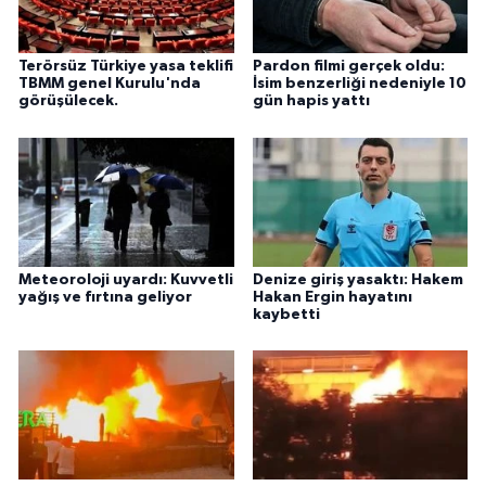
Terörsüz Türkiye yasa teklifi
Pardon filmi gerçek oldu:
TBMM genel Kurulu'nda
İsim benzerliği nedeniyle 10
görüşülecek.
gün hapis yattı
Meteoroloji uyardı: Kuvvetli
Denize giriş yasaktı: Hakem
yağış ve fırtına geliyor
Hakan Ergin hayatını
kaybetti