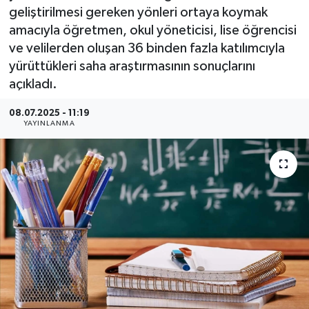
geliştirilmesi gereken yönleri ortaya koymak
BİLİM VE TEKNOLOJİ
amacıyla öğretmen, okul yöneticisi, lise öğrencisi
ve velilerden oluşan 36 binden fazla katılımcıyla
OTOMOBİL
yürüttükleri saha araştırmasının sonuçlarını
açıkladı.
KURUMSAL
08.07.2025 - 11:19
YAYINLANMA