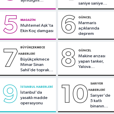
ayrıldığını
saniye saniye
duyurdu
Magazin
görüntülendi
5
6
23:37
Ebru Gündeş'ten yeni pozlar
GÜNCEL
MAGAZIN
Marmaris
Muhtemel Aşk'ta
açıklarında
Ekin Koç damgası
deprem
BÜYÜKÇEKMECE
7
8
GÜNCEL
HABERLERI
Makine arızası
Büyükçekmece
yapan tanker,
Mimar Sinan
Yalova
Sahil’de toprak
Demirleme
kayması
Sahası'na alındı
SARIYER
9
10
İSTANBUL HABERLERI
HABERLERI
İstanbul'da
Sarıyer'de
yasaklı madde
5 katlı
operasyonu
binanın
çatısında