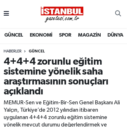
GÜNCEL
Nöbetçi Eczaneler
GÜNCEL
EKONOMİ
SPOR
MAGAZİN
DÜNYA
EKONOMİ
Hava Durumu
İSTANBUL
Trafik Durumu
HABERLER
GÜNCEL
4+4+4 zorunlu eğitim
DÜNYA
Süper Lig Puan Durumu ve Fikstür
sistemine yönelik saha
araştırmasının sonuçları
SPOR
Tüm Manşetler
açıklandı
MAGAZİN
Son Dakika Haberleri
MEMUR-Sen ve Eğitim-Bir-Sen Genel Başkanı Ali
KÜLTÜR SANAT
Haber Arşivi
Yalçın, Türkiye’de 2012 yılından itibaren
uygulanan 4+4+4 zorunlu eğitim sistemine
SAĞLIK
yönelik mevcut durumu değerlendirmek ve