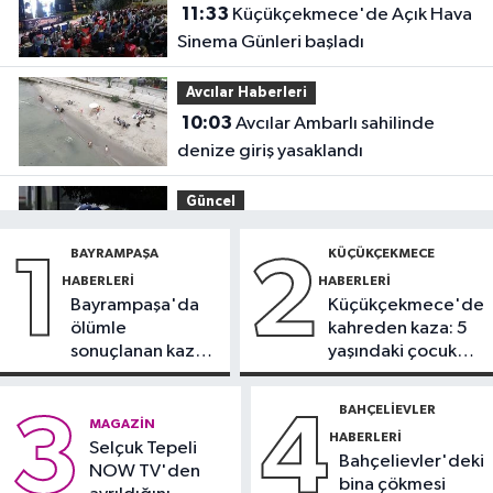
11:33
Küçükçekmece'de Açık Hava
Sinema Günleri başladı
Avcılar Haberleri
10:03
Avcılar Ambarlı sahilinde
denize giriş yasaklandı
Güncel
09:40
Meteoroloji uyardı: Kuvvetli
BAYRAMPAŞA
KÜÇÜKÇEKMECE
1
2
yağış ve fırtına geliyor
HABERLERI
HABERLERI
Bayrampaşa'da
Küçükçekmece'de
Ekonomi
ölümle
kahreden kaza: 5
09:31
Altında yükseliş beklentisi:
sonuçlanan kaza:
yaşındaki çocuk
Gram ve külçe satışları geriledi
Sürücü
yoğun bakımda
gözaltında
BAHÇELIEVLER
3
4
Ekonomi
MAGAZIN
HABERLERI
09:05
Selçuk Tepeli
Bakanlıktan kırtasiye ve okul
Bahçelievler'deki
NOW TV'den
ürünlerine yönelik denetim
bina çökmesi