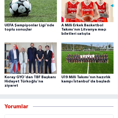
UEFA Şampiyonlar Ligi'nde
A Milli Erkek Basketbol
toplu sonuçlar
Takımı'nın Litvanya maçı
biletleri satışta
Koray GYO'dan TBF Başkanı
U19 Milli Takımı'nın hazırlık
Hidayet Türkoğlu'na
kampı İstanbul'da başladı
ziyaret
Yorumlar