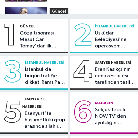
Güncel
12:55
MASAK raporunda sanat ve iş
1
2
GÜNCEL
İSTANBUL HABERLERI
dünyasından yapılan bağışlar dikkat
Gözaltı sonrası
Üsküdar
çekti
Mesut Can
Belediyesi'ne
İstanbul Haberleri
Tomay'dan ilk
operasyon:
12:25
Dev vinç gemisi Saipem
açıklama
Sinem Dedetaş'a
7000 İstanbul Boğazı'ndan geçti
tutuklama talebi
3
4
İSTANBUL HABERLERI
SARIYER HABERLERI
İstanbul'da
Eren Kaşıkçı'nın
Güncel
bugün trafiğe
cenazesi ailesi
12:15
Tekirdağ’da 4 araç
dikkat: Rams Park
tarafından teslim
zincirleme kazaya karıştı
çevresinde bazı
alındı
yollar kapatılacak
ESENYURT
5
6
Ekonomi
MAGAZIN
HABERLERI
Selçuk Tepeli
12:07
Quick Sigorta Borsa İstanbul
Esenyurt'ta
NOW TV'den
ailesine katıldı
husumetli iki grup
ayrıldığını
arasında silahlı
duyurdu
kavga