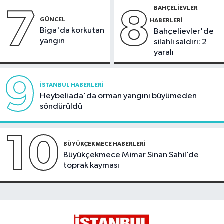
BAHÇELIEVLER
7
8
GÜNCEL
HABERLERI
Biga'da korkutan
Bahçelievler'de
yangın
silahlı saldırı: 2
yaralı
9
İSTANBUL HABERLERI
Heybeliada'da orman yangını büyümeden
söndürüldü
10
BÜYÜKÇEKMECE HABERLERI
Büyükçekmece Mimar Sinan Sahil’de
toprak kayması