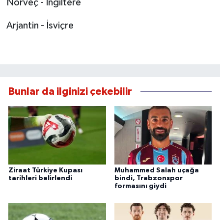
Norveç - İngiltere
Arjantin - İsviçre
Bunlar da ilginizi çekebilir
Ziraat Türkiye Kupası
Muhammed Salah uçağa
tarihleri belirlendi
bindi, Trabzonspor
formasını giydi