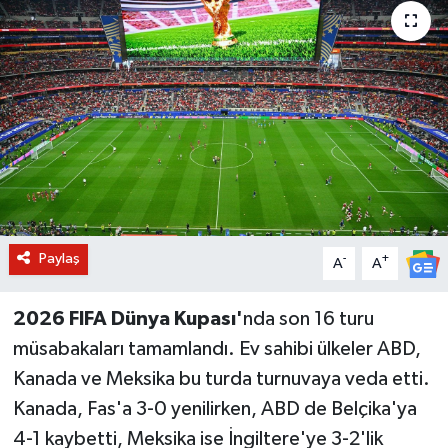
BİLİM VE TEKNOLOJİ
OTOMOBİL
KURUMSAL
Paylaş
-
+
A
A
2026 FIFA Dünya Kupası'
nda son 16 turu
müsabakaları tamamlandı. Ev sahibi ülkeler ABD,
Kanada ve Meksika bu turda turnuvaya veda etti.
Kanada, Fas'a 3-0 yenilirken, ABD de Belçika'ya
4-1 kaybetti, Meksika ise İngiltere'ye 3-2'lik