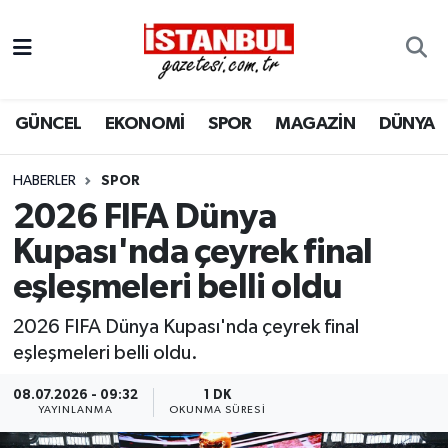
GÜNCEL
Nöbetçi Eczaneler
GÜNCEL
EKONOMİ
SPOR
MAGAZİN
DÜNYA
EKONOMİ
Hava Durumu
İSTANBUL
Trafik Durumu
HABERLER
SPOR
2026 FIFA Dünya
DÜNYA
Süper Lig Puan Durumu ve Fikstür
Kupası'nda çeyrek final
eşleşmeleri belli oldu
SPOR
Tüm Manşetler
2026 FIFA Dünya Kupası'nda çeyrek final
MAGAZİN
Son Dakika Haberleri
eşleşmeleri belli oldu.
KÜLTÜR SANAT
Haber Arşivi
08.07.2026 - 09:32
1 DK
YAYINLANMA
OKUNMA SÜRESI
SAĞLIK