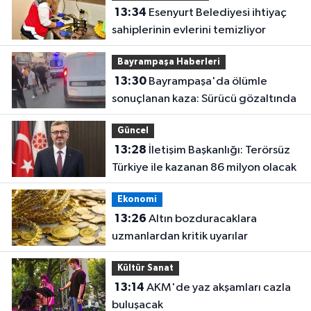
13:34
Esenyurt Belediyesi ihtiyaç
sahiplerinin evlerini temizliyor
Bayrampaşa Haberleri
13:30
Bayrampaşa'da ölümle
sonuçlanan kaza: Sürücü gözaltında
Güncel
13:28
İletişim Başkanlığı: Terörsüz
Türkiye ile kazanan 86 milyon olacak
Ekonomi
13:26
Altın bozduracaklara
uzmanlardan kritik uyarılar
Kültür Sanat
13:14
AKM'de yaz akşamları cazla
buluşacak