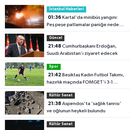
İstanbul Haberleri
01:36
Kartal'da minibüs yangını:
Peş peşe patlamalar paniğe neden
oldu
Güncel
21:48
Cumhurbaşkanı Erdoğan,
Suudi Arabistan'ı ziyaret edecek
Spor
21:42
Beşiktaş Kadın Futbol Takımı,
hazırlık maçında FOMGET'i 3-1
mağlup etti
Kültür Sanat
21:38
Aspendos'ta 'sağlık tanrısı'
ve oğlunun heykeli bulundu
Kültür Sanat