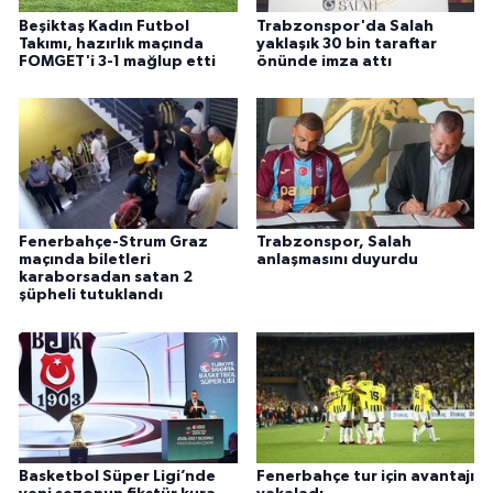
Beşiktaş Kadın Futbol
Trabzonspor'da Salah
Takımı, hazırlık maçında
yaklaşık 30 bin taraftar
FOMGET'i 3-1 mağlup etti
önünde imza attı
Fenerbahçe-Strum Graz
Trabzonspor, Salah
maçında biletleri
anlaşmasını duyurdu
karaborsadan satan 2
şüpheli tutuklandı
Basketbol Süper Ligi’nde
Fenerbahçe tur için avantajı