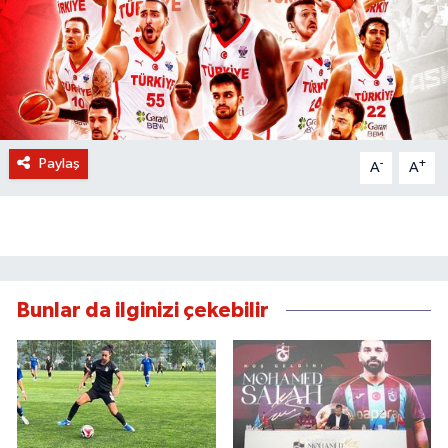
BİLİM VE TEKNOLOJİ
OTOMOBİL
KURUMSAL
Paylaş
-
+
A
A
Bunlar da ilginizi çekebilir