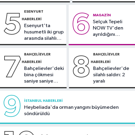
buluşturuyor
yoğun bakımda
kaza: Sürücü
Sağlık
gözaltında
ESENYURT
5
6
21:17
"Karaciğerim yağlı"
MAGAZIN
HABERLERI
Selçuk Tepeli
demeyin, önlemini alın
Esenyurt'ta
NOW TV'den
husumetli iki grup
ayrıldığını
arasında silahlı
duyurdu
kavga
BAHÇELIEVLER
BAHÇELIEVLER
7
8
HABERLERI
HABERLERI
Bahçelievler'deki
Bahçelievler'de
bina çökmesi
silahlı saldırı: 2
saniye saniye
yaralı
görüntülendi
9
İSTANBUL HABERLERI
Heybeliada'da orman yangını büyümeden
söndürüldü