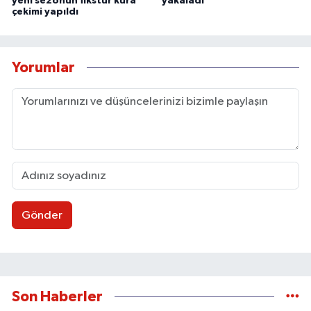
yeni sezonun fikstür kura
yakaladı
çekimi yapıldı
Yorumlar
Gönder
Son Haberler