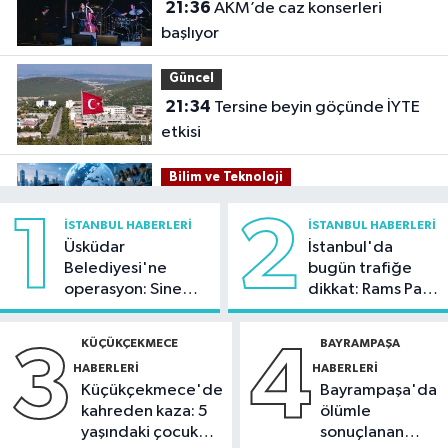
21:36
AKM’de caz konserleri
başlıyor
Güncel
21:34
Tersine beyin göçünde İYTE
etkisi
Bilim ve Teknoloji
21:26
İnternet kullanan bireylerin
1
2
İSTANBUL HABERLERI
İSTANBUL HABERLERI
oranı yüzde 92,3 oldu
Üsküdar
İstanbul'da
Belediyesi'ne
bugün trafiğe
Bilim ve Teknoloji
operasyon: Sinem
dikkat: Rams Park
21:23
5G abone sayısı 4 ayda 44,5
Dedetaş'a
çevresinde bazı
milyona ulaştı
tutuklama talebi
yollar kapatılacak
KÜÇÜKÇEKMECE
BAYRAMPAŞA
3
4
HABERLERI
HABERLERI
Kültür Sanat
Küçükçekmece'de
Bayrampaşa'da
21:21
Esenler Belediyesi
kahreden kaza: 5
ölümle
vatandaşları yazlık sinemada
yaşındaki çocuk
sonuçlanan