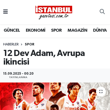
GÜNCEL
Nöbetçi Eczaneler
GÜNCEL
EKONOMİ
SPOR
MAGAZİN
DÜNYA
EKONOMİ
Hava Durumu
İSTANBUL
Trafik Durumu
HABERLER
SPOR
12 Dev Adam, Avrupa
DÜNYA
Süper Lig Puan Durumu ve Fikstür
ikincisi
SPOR
Tüm Manşetler
15.09.2025 - 00:20
YAYINLANMA
MAGAZİN
Son Dakika Haberleri
KÜLTÜR SANAT
Haber Arşivi
SAĞLIK