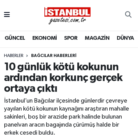
GÜNCEL
Nöbetçi Eczaneler
GÜNCEL
EKONOMİ
SPOR
MAGAZİN
DÜNYA
EKONOMİ
Hava Durumu
İSTANBUL
Trafik Durumu
HABERLER
BAĞCILAR HABERLERI
10 günlük kötü kokunun
DÜNYA
Süper Lig Puan Durumu ve Fikstür
ardından korkunç gerçek
ortaya çıktı
SPOR
Tüm Manşetler
İstanbul’un Bağcılar ilçesinde günlerdir çevreye
MAGAZİN
Son Dakika Haberleri
yayılan kötü kokunun kaynağını araştıran mahalle
sakinleri, boş bir arazide park halinde bulunan
KÜLTÜR SANAT
Haber Arşivi
panelvan aracın bagajında çürümüş halde bir
erkek cesedi buldu.
SAĞLIK