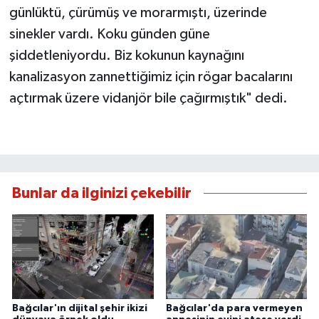
günlüktü, çürümüş ve morarmıştı, üzerinde
sinekler vardı. Koku günden güne
şiddetleniyordu. Biz kokunun kaynağını
kanalizasyon zannettiğimiz için rögar bacalarını
açtırmak üzere vidanjör bile çağırmıştık" dedi.
Bunlar da ilginizi çekebilir
Bağcılar'ın dijital şehir ikizi
Bağcılar'da para vermeyen