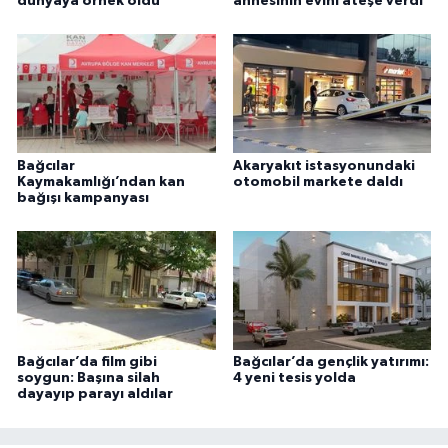
dünyaya örnek oldu
annesinin evini ateşe verdi
Bağcılar
Akaryakıt istasyonundaki
Kaymakamlığı’ndan kan
otomobil markete daldı
bağışı kampanyası
Bağcılar’da film gibi
Bağcılar’da gençlik yatırımı:
soygun: Başına silah
4 yeni tesis yolda
dayayıp parayı aldılar