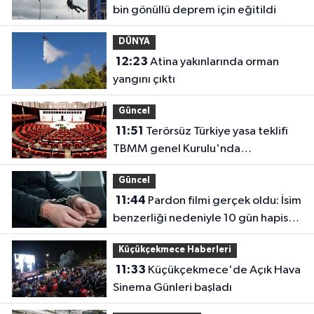
bin gönüllü deprem için eğitildi
DÜNYA
12:23
Atina yakınlarında orman
yangını çıktı
Güncel
11:51
Terörsüz Türkiye yasa teklifi
TBMM genel Kurulu'nda
görüşülecek.
Güncel
11:44
Pardon filmi gerçek oldu: İsim
benzerliği nedeniyle 10 gün hapis
yattı
Küçükçekmece Haberleri
11:33
Küçükçekmece'de Açık Hava
Sinema Günleri başladı