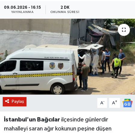
09.06.2026 - 16:15
2 DK
BİLİM VE TEKNOLOJİ
YAYINLANMA
OKUNMA SÜRESI
OTOMOBİL
KURUMSAL
Paylaş
-
+
A
A
İstanbul'un Bağcılar
ilçesinde günlerdir
mahalleyi saran ağır kokunun peşine düşen