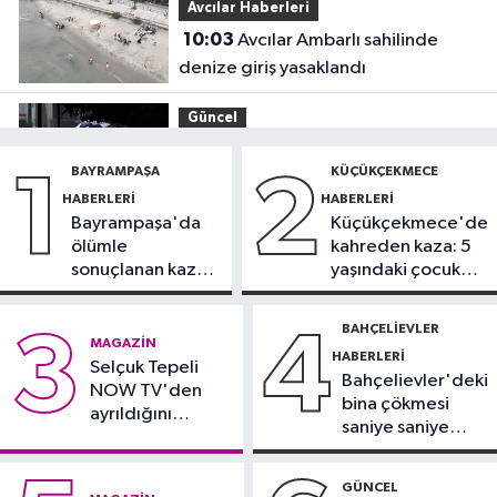
Avcılar Haberleri
10:03
Avcılar Ambarlı sahilinde
denize giriş yasaklandı
Güncel
09:40
Meteoroloji uyardı: Kuvvetli
BAYRAMPAŞA
KÜÇÜKÇEKMECE
1
2
yağış ve fırtına geliyor
HABERLERI
HABERLERI
Bayrampaşa'da
Küçükçekmece'de
Ekonomi
ölümle
kahreden kaza: 5
09:31
Altında yükseliş beklentisi:
sonuçlanan kaza:
yaşındaki çocuk
Gram ve külçe satışları geriledi
Sürücü
yoğun bakımda
gözaltında
BAHÇELIEVLER
3
4
Ekonomi
MAGAZIN
HABERLERI
09:05
Selçuk Tepeli
Bakanlıktan kırtasiye ve okul
Bahçelievler'deki
NOW TV'den
ürünlerine yönelik denetim
bina çökmesi
ayrıldığını
saniye saniye
duyurdu
Magazin
görüntülendi
23:37
Ebru Gündeş'ten yeni pozlar
GÜNCEL