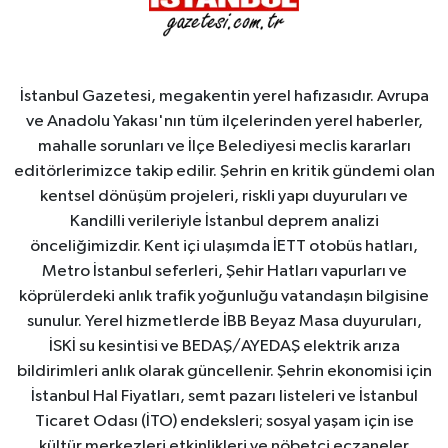
İstanbul Gazetesi, megakentin yerel hafızasıdır. Avrupa
ve Anadolu Yakası'nın tüm ilçelerinden yerel haberler,
mahalle sorunları ve İlçe Belediyesi meclis kararları
editörlerimizce takip edilir. Şehrin en kritik gündemi olan
kentsel dönüşüm projeleri, riskli yapı duyuruları ve
Kandilli verileriyle İstanbul deprem analizi
önceliğimizdir. Kent içi ulaşımda İETT otobüs hatları,
Metro İstanbul seferleri, Şehir Hatları vapurları ve
köprülerdeki anlık trafik yoğunluğu vatandaşın bilgisine
sunulur. Yerel hizmetlerde İBB Beyaz Masa duyuruları,
İSKİ su kesintisi ve BEDAŞ/AYEDAŞ elektrik arıza
bildirimleri anlık olarak güncellenir. Şehrin ekonomisi için
İstanbul Hal Fiyatları, semt pazarı listeleri ve İstanbul
Ticaret Odası (İTO) endeksleri; sosyal yaşam için ise
kültür merkezleri etkinlikleri ve nöbetçi eczaneler