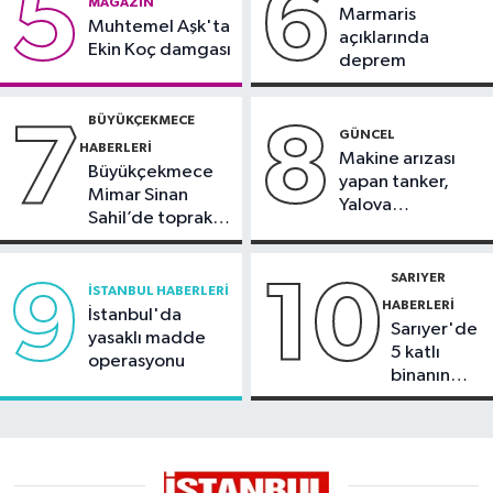
5
6
MAGAZIN
Marmaris
Muhtemel Aşk'ta
açıklarında
Ekin Koç damgası
deprem
BÜYÜKÇEKMECE
7
8
GÜNCEL
HABERLERI
Makine arızası
Büyükçekmece
yapan tanker,
Mimar Sinan
Yalova
Sahil’de toprak
Demirleme
kayması
Sahası'na alındı
SARIYER
9
10
İSTANBUL HABERLERI
HABERLERI
İstanbul'da
Sarıyer'de
yasaklı madde
5 katlı
operasyonu
binanın
çatısında
yangın